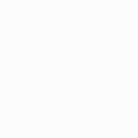
Los primeros minutos de la final fueron de tanteo con ambo
cuando un error defensivo del Milan terminó con un dispar
italiana, con un lejano tiro de Kaká que Pepe Reina atajó.
Xabi Alonso, lo intenta
Cumplido el ecuador del primer tiempo, las posiciones en el
a tener otra buena ocasión. Esta vez el turno le correspond
Dida.
La suerte, del Milan
Pero cuando el choque caminaba hacia el descanso, tras uno
choque. Y cómo no podía ser de otra forma, fue tras una ju
Duro mazado para el Liverpool que tenía que volver a remo
Gerrard perdona
Como era de vaticinar, el segundo acto se inició con el gu
Milan que en cualquier momento podía sentenciar la final p
Gerrard tuvo la gran oportunidad para lograr el empate. El
Inzaghi sentencia