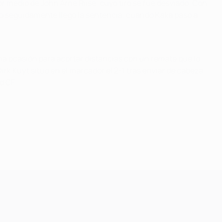
por medio de John Arne Riise, cuyo tiro se fue desviado. Con
ero seguidamente llegó la sentencia, cuando Kaká pasó a
ena ocasión para acortar distancias con un remate que lo
irk Kuyt sitúo en el marcador el 2-1 tras enviar de cabeza
d CF.