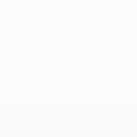
Los
reds
, que solo eran capaces de crear peligro con dispar
el reloj en contra, Benítez buscó más presencia ofensiva e
Inzaghi y esté ante Reina hizo el 2-0 en el 82’.
Llega el temor
El Milan estaba a siete minutos de vengar la derrota sufr
envió a córner Dida. Sin embargo, en el 88’ los
reds
llevaron
el cuero al fondo de la red. Pero en esta final no se obró el
© 1998-2026 UEFA. All rights reserved.
Última actualización: martes, 29 de ma
UEFA Champions League