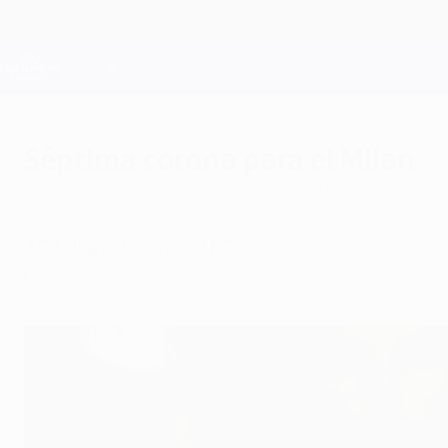
Saltar
al
contenido
Champions League oficial
principal
Resultados en directo y Fantasy
UEFA Champions League
Séptima corona para el Milan
miércoles, 23 de mayo de 2007
por Daniel Huerta
AC Milan - Liverpool FC 2-1
Dos goles de Inzaghi permiten a los italianos 