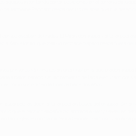
s equipos intentando ganar posiciones en el terreno de juego.
o de Jermaine Pennant desde dentro del área que fue detenido 
 campo estaban definidas. El Milan dominaba y el Liverpool esp
ió a Xabi Alonso, que tras un rechace disparó desde fuera del 
s primeros 45 minutos en una final en la que predominaba lo t
gada a balón parado. Un lanzamiento de falta ejecutado por Kak
ntar cómo sucedió en la final de hace dos años.
ión esperado, es decir, el Liverpool en busca del empate. Sin
or lo que el técnico español dio entrada a Harry Kewell en det
 capitán inglés le robó la cartera a Gennaro Gattuso y en área