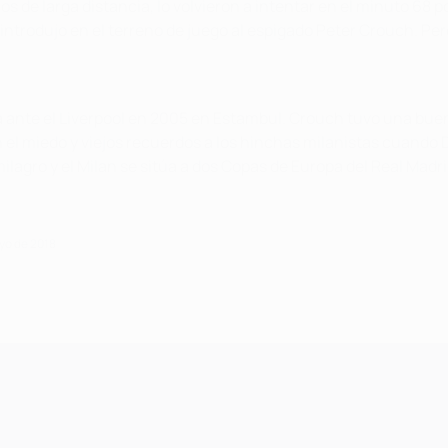
os de larga distancia, lo volvieron a intentar en el minuto 68 
 introdujo en el terreno de juego al espigado Peter Crouch. P
ida ante el Liverpool en 2005 en Estambul. Crouch tuvo una bu
 el miedo y viejos recuerdos a los hinchas milanistas cuando D
 milagro y el Milan se sitúa a dos Copas de Europa del Real Madri
yo de 2018