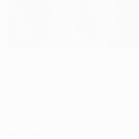
Séptima corona para el Milan
©UEFA.com
El AC Milan es el nuevo campeón de la UEFA Champions Leagu
rossoneri
logran su séptima Copa de Europa.
Maldini, octava final
Carlo Ancelotti, entrenador del Milan, finalmente se decan
capitán Paolo Maldini, que disputó su octava final de la Co
delantero, el holandés Dirk Kuyt, con Steven Gerrard hac
Igualdad y ocasiones