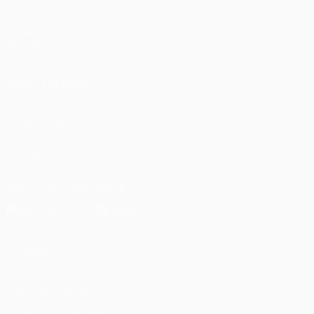
Partidos
UEFA.tv
Sorteos
Gaming
Datos
VISITE TAMBIÉN
UEFA.com
Fundación de la UEFA
SÍGANOS EN
Descarga la app oficial
Privacidad
Términos y condiciones
Política de cookies
Ajustes de privacidad