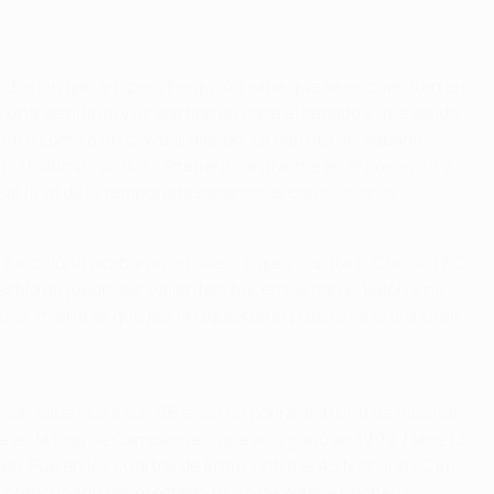
tidos sin ganar), pero Ferguson sabe que se encuentran en
na semifinal y un partido en casa el sábado y una salida
entro como a un clavo ardiendo. La derrota del sábado
us 11 últimas visitas. "Prefiero centrarme en el presente y
 al final de la temporada sacaremos conclusiones".
 el Barcelona acabaron en suelo inglés, contra el Chelsea FC
ilo de juego: ser valientes, hacernos con el balón y no
ez, mientras que por la izquierda el puesto se lo disputan
uson sabe que a sus 66 años no podrá disfrutar de muchas
e en la Liga de Campeones, que sólo ganó en 1999. Hace 12
da. Fue en los cuartos de final contra el AS Monaco FC en
a preocupado por el estado físico de Wayne Rooney y