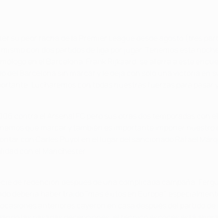
ter su peor racha de la Premier League desde agosto (tres par
ismo con dos partidos de liga por jugar. Tenemos esta noche u
omólogo en el Barcelona, Frank Rijkaard, se aferra a este encu
o del Barcelona sin marcar y le deja con sólo una victoria en s
portante. Lucharemos con todas nuestras fuerzas para pasar y
 de 2006 contra el Arsenal FC pero sus otras dos temporadas con
nemos que marcar y también es importante imponer nuestro est
ontar con Carles Puyol en el lugar del sancionado Rafael Márqu
alidad con el Manchester.
specie de redención después de una complicada campaña, Ferg
do debería haber traído "más éxitos en Europa", especialment
ocasiones anteriores cayeron en casa después del partido de i
idando las pasadas decepciones, el técnico escocés está ahor