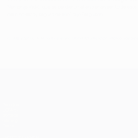
Nemanja Vidić, que se perdieron el entrenamiento de este l
pero no estoy seguro de ello”, dijo Ferguson.
© 1998-2026 UEFA. All rights reserved.
Última actualización: sábado, 9 de dic
UEFA Champions League
Partidos
UEFA.tv
Sorteos
Gaming
Datos