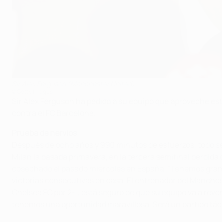
Sir Alex Ferguson (Manchester United)
©Getty Images
Sir Alex Ferguson ha pedido a su equipo que aproveche esta
contra el FC Barcelona.
Prueba de nervios
Después de ocho años y 990 minutos de esfuerzos, todo se 
Milan la pasada primavera, en la tercera semifinal perdida
cosechado el pasado miércoles en España. "Tenemos grande
victorias consecutivas en casa. El entrenador del Manches
Chelsea FC por 2-1, está seguro de que su equipo va a rever
tenemos una oportunidad maravillosa. Será un partido táct