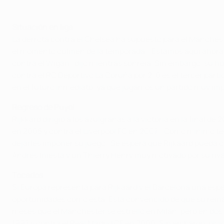
Situación en liga
La derrota contra el Chelsea ha supuesto para el Manches
el momento culmen de la temporada. "Estamos aquí ahora m
contra el Wigan", dijo mientras sonreía. Sin embargo, su h
contra el RC Deportivo La Coruña por 2-0 es el tercer partid
en el futuro inmediato, ya que jugamos un partido muy im
Regreso de Puyol
Rijkkard dirigió a los azulgranas a la victoria en la final
en 2005 y contra el Liverpool FC en 2007. "Como mínimo te
dejarles imponer su juego". Se espera que Rijkaard pueda c
Andrés Iniesta y un Thierry Henry muy motivado por su riv
Tocados
Si Europa representa para Rijkaard y el Barcelona una e
oportunidades como ésta. Está convencido de que su reina
meses que el Manchester se estrelló en Milan, pero en dos 
1997 y contra el Real Madrid CF en 2000. Sin embargo, olv