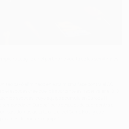
ampions League en el partido de vuelta de las semifinales
 United cayó eliminado en esta misma fase contra el AC
o el escocés cree que lo importante es hacer valer el 0-0
 técnico escocés, cuyo equipo acumula en Europa 11
ra temporada en Europa", pero después de caer contra el
á un partido más abierto que el del Camp Nou, y que
speramos de nuestro equipo".