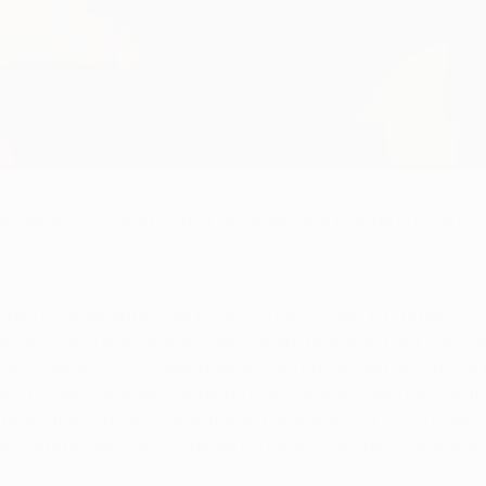
 "maravillosa oportunidad" de alcanzar la final de la UEFA Ch
reduce a aguantar esta noche los nervios en Old Trafford. El
 de las cuatro que ha alcanzado el Manchester de Ferguson, per
s jugadores que pueden ganar este tipo de partidos", dijo el
ter ha definido el partido de ida como "el más pobre de nuest
tir la situación con su habitual estilo ofensivo: "Creo que ser
ico a ratos pero se sucederán las explosiones de juego que e