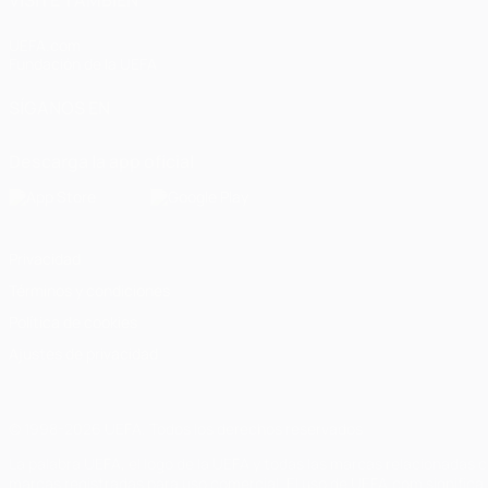
VISITE TAMBIÉN
UEFA.com
Fundación de la UEFA
SÍGANOS EN
Descarga la app oficial
Privacidad
Términos y condiciones
Política de cookies
Ajustes de privacidad
© 1998-2026 UEFA. Todos los derechos reservados
La palabra UEFA, el logo de la UEFA y todas las marcas relacionadas c
marcas registradas para uso comercial. El uso de UEFA.com significa 