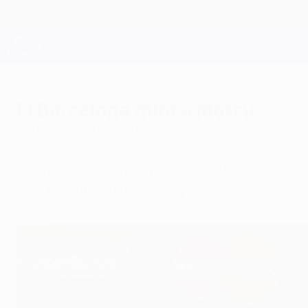
Saltar
al
contenido
Champions League oficial
principal
Resultados en directo y Fantasy
UEFA Champions League
El Barcelona mira a Moscú
martes, 29 de abril de 2008
por Simon Hart
El equipo de Rijkaard busca clasificarse para
oportunidad" para su equipo.