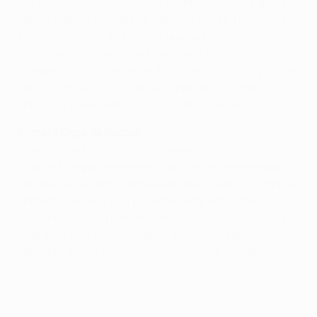
758 partidos con la camiseta del Manchester y ahora lo
podría superar en caso de jugar la final en Luzhniki. El
ex estremo galés de 34 años, que logró la UEFA
Champions League en la temporada 1998/99, comentó
al respecto: “Necesitamos darlo todo y salir muy fuerte
para que no les de tiempo a recuperarse. Siendo
optimista, ganaremos la Champions League”.
Primera Copa de Europa
Mientras tanto, con los dos conjuntos luchando por el
título más importante en el continental, el entrenador
del Chelsea Avram Grant espera que su equipo logre la
primera Copa de Europa. “Hemos logrado hacer
historia al ser los primeros en llevar al Chelsea a una
final de la Champions League, pero ahora queremos
ganarla y darlo todo frente a un gran equipo”, dijo el
israelí.