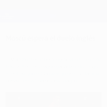
Saltar
al
contenido
Champions League oficial
Consíguela
principal
Resultados en directo y Fantasy
UEFA Champions League
Moscú espera el duelo inglés
martes, 13 de mayo de 2008
El Manchester espera lograr otro título más
tras la Premier League ganada el domingo
mientras que el Chelsea quiere olvidar sus
penas con la Champions League.