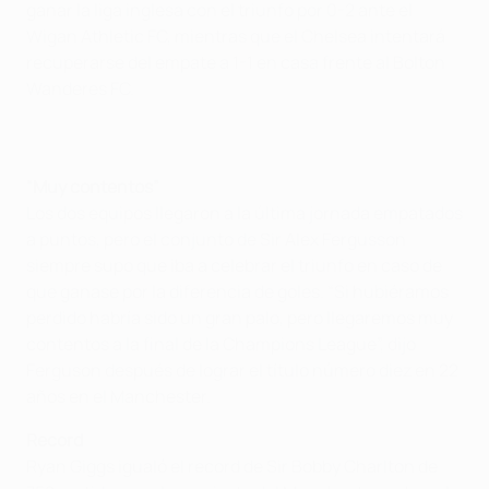
ganar la liga inglesa con el triunfo por 0-2 ante el
Wigan Athletic FC, mientras que el Chelsea intentará
recuperarse del empate a 1-1 en casa frente al Bolton
Wanderes FC.
“Muy contentos”
Los dos equipos llegaron a la última jornada empatados
a puntos, pero el conjunto de Sir Alex Fergusson
siempre supo que iba a celebrar el triunfo en caso de
que ganase por la diferencia de goles. “Si hubiéramos
perdido habría sido un gran palo, pero llegaremos muy
contentos a la final de la Champions League”, dijo
Ferguson después de lograr el título número diez en 22
años en el Manchester.
Record
Ryan Giggs igualó el record de Sir Bobby Charlton de