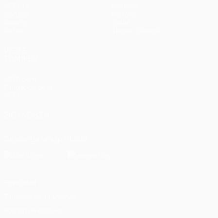
UEFA.tv
Noticias
Sorteos
Historia
Gaming
Sobre
Datos
Tienda (clubes)
VISITE
TAMBIÉN
UEFA.com
Fundación de la
UEFA
SÍGANOS EN
Descarga la app oficial
Privacidad
Términos y condiciones
Política de cookies