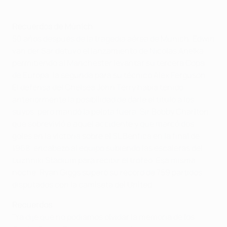
Recuerdos de Múnich
50 años después de la tragedia aérea de Múnich, Edwin
van der Sar detuvo el lanzamiento de Nicolas Anelka
permitiendo al Manchester levantar su tercera Copa
de Europa, la segunda para su técnico Alex Ferguson.
El defensa del Chelsea John Terry había tenido
anteriormente la posibilidad de darle el título a los
suyos, pero mandó la pelota fuera. Sir Bobby Charlton,
que sobrevivió a aquel accidente y que marcó dos
goles en la victoria sobre el SL Benfica en la final de
1968, encabezó al equipo subiendo las escaleras del
Luzhniki Stadium para recibir el trofeo. Esa misma
noche, Ryan Giggs superó su récord de 759 partidos
disputados con la camiseta del United.
Recuerdos
"Ya dije que no podíamos olvidar la memoria de los