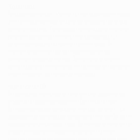
"Encantado"
Ferguson continuó: "Me siento muy orgulloso. A veces
uno tiene que pellizcarse para darse cuenta de lo que
se ha conseguido. Pero desde mañana por la mañana
ya estaré pensando en la próxima temporada. La
euforia se evapora rápidamente en mi caso. El
momento culminante y de mayor emoción es
obviamente cuando Van der Sar detiene el último
penalti. Ese era mi momento, mi euforia y entusiasmo,
a continuación, ya me sentía realizado".
Veteranos del 99
El técnico del Manchester tuvo también palabras de
elogio para Giggs, campeón en 1999, y para Paul
Scholes, que se perdió aquella final por sanción: "La
decepción de Scholes por perderse la final del 99 ya ha
pasado, él es un ganador nato. Se ha roto la nariz en un
encontronazo con Claude Makelele en el primer
tiempo, pero aun así ha aguantado. Estoy encantado