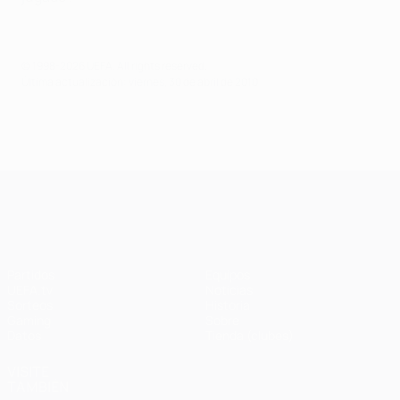
© 1998-2026 UEFA. All rights reserved.
Última actualización: viernes, 30 de abril de 2010
UEFA Champions League
Partidos
Equipos
UEFA.tv
Noticias
Sorteos
Historia
Gaming
Sobre
Datos
Tienda (clubes)
VISITE
TAMBIÉN