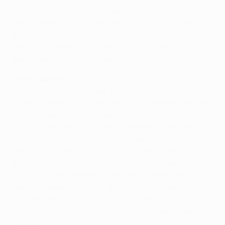
con él. No es un accidente que Scholes, Giggs y Gary
Neville lleven tanto tiempo en el equipo. Ellos saben lo
que significa el fútbol profesional y el Manchester
United. Con todo lo que han conseguido, uno sólo
puede sentirse orgulloso de ellos".
"Gran capitán"
El entrenador del Chelsea, Avram Grant, consideró
injusta la derrota de su equipo y tuvo palabras de apoyo
para su capitán Terry: "Tuvimos remates en el poste y
en el larguero, pero acabamos perdiendo. Los penaltis
son los penaltis. John Terry está muy afectado pero es
uno de los jugadores clave que nos han traído hasta
esta final. Hizo lo que tenía que hacer. Como capitán,
asumió la gran responsabilidad de lanzar el último
penalti. Aunque lo fallase, hoy ha demostrado que es
un gran capitán y un sensacional futbolista. Estoy
orgulloso de él y de todo el equipo por la forma que ha
jugado".