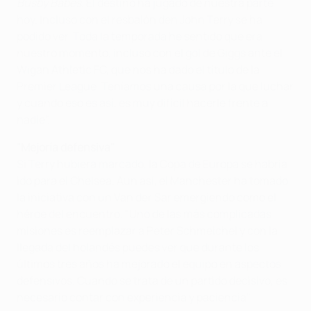
Busby Babes
. El destino ha jugado de nuestra parte
hoy. Incluso con el resbalón den John Terry se ha
podido ver. Toda la temporada he sentido que era
nuestro momento, incluso con el gol de Giggs ante el
Wigan Athletic FC, que nos ha dado el título de la
Premier League. Teníamos una causa por la que luchar
y cuando eso es así, es muy difícil hacerle frente a
nadie".
"Mejoría defensiva"
Si Terry hubiera marcado, la Copa de Europa se habría
ido para el Chelsea. Aun así, el Manchester ha tomado
la iniciativa con un Van der Sar emergiendo como el
héroe del encuentro. "Uno de las más complicadas
misiones es reemplazar a Peter Schmeichel y con la
llegada del holandés puedes ver que durante los
últimos tres años ha mejorado el equipo en aspectos
defensivos. Cuando se trata de un partido decisivo, es
necesario contar con experiencia y paciencia".