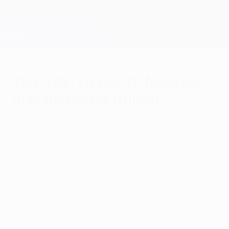
Saltar
al
contenido
Champions League oficial
Consíguela
principal
Resultados en directo y Fantasy
UEFA Champions League
2007/08: La suerte favorece
al Manchester United
viernes, 16 de enero de 2009
Sir Alex Ferguson reconoció que el destino
le tendió una mano a su equipo cuando se
impuso por 6-5 en la tanda de penaltis al
Chelsea en la final de la UEFA Champions
League 2007/08.