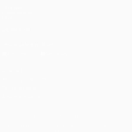
UEFA.com
Fundación de la
UEFA
SÍGANOS EN
Descarga la app oficial
Privacidad
Términos y condiciones
Política de cookies
Ajustes de privacidad
© 1998-2026 UEFA. Todos los derechos reservados
La palabra UEFA, el logo de la UEFA y todas las marcas relacionadas
con las competiciones de la UEFA están protegidas por las marcas