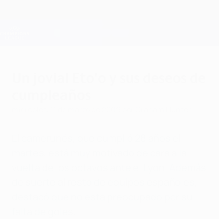
Saltar
al
contenido
Champions League oficial
Consíguela
principal
Resultados en directo y Fantasy
UEFA Champions League
Un jovial Eto'o y sus deseos de
cumpleaños
miércoles, 11 de marzo de 2009
por Graham Hunter
El camerunés, que cumplió 28 años el
martes, está muy motivado de cara a la
vuelta de los octavos ante el Lyon. Además
de suerte al resto de equipos españoles,
destacó que no está preocupado por su
falta de goles.