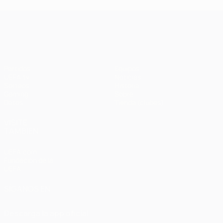
UEFA Champions League
Partidos
Equipos
UEFA.tv
Noticias
Sorteos
Historia
Gaming
Sobre
Datos
Tienda (clubes)
VISITE
TAMBIÉN
UEFA.com
Fundación de la
UEFA
SÍGANOS EN
Descarga la app oficial