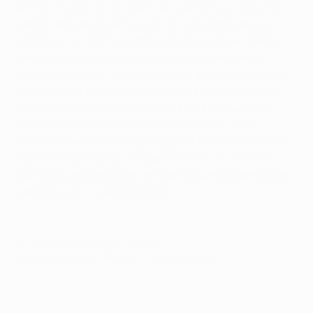
Andrés Iniesta se recuperó de su lesión y ya volvió en el
partido del sábado ante el Athletic Club Bilbao que
acabó con un 2-0 favorable a los azulgranas, dando
además al equipo la frescura que le faltaba en las
últimas jornadas. "No quiero hacer de técnico ni nada
por el estilo, pero espero que Iniesta juegue desde el
principio y que juguemos un partido al ataque. No
hemos hecho un estudio táctico del Lyon, pero
sabemos que tenemos que jugar atacando a pesar de
que llevemos algo de ventaja de la ida. Un 0-0 en el
Camp Nou es como una derrota así que trataremos de
ganar al Lyon", concluyó Eto’o.
© 1998-2026 UEFA. All rights reserved.
Última actualización: miércoles, 11 de marzo de 2009