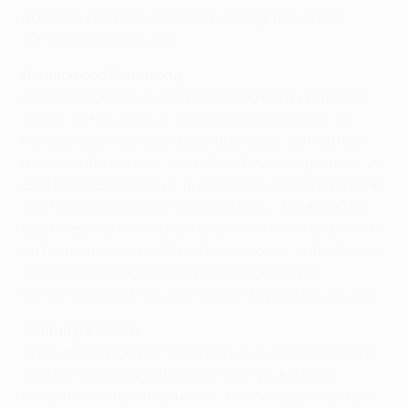
mientras vayamos ganando y yo haga mi trabajo",
comentó el camerunés.
Reunión con Boumsong
Coincidiendo con el cumpleaños de Eto’o y el partido
crucial de hoy, Samuel se ha reencontrado con un
hombre que le conoce desde que nació. Se trata del
mediocentro del Lyon Jean-Alain Boumsong, el cual se
está recuperando de un problema en el bíceps femoral,
que nació en el mismo lugar que Eto’o. "La verdad es
que no somos familia pero es como si fuera un primo o
un hermano para mi. Si nos tenemos que enfrentar en
el campo lo haremos pero después del partido
volvemos a ser como de la familia", explicó Boumsong.
Actitud ganadora
Si Boumsong juega, Eto’o cree que su línea defensiva
será sometida a una fuerte presión ya que ellos
necesitan marcar después del 1-1 conseguido en Lyon.