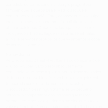
periodista quiso insistir en la idea y le preguntó si
también quería que pasará el Madrid a lo que el
camerunés respondió: "Estoy cansado que los equipos
ingleses dominen el panorama futbolístico en las
últimas ediciones. Quiero que los equipos españoles,
incluyendo al Madrid, lleguen hasta las semifinales
aunque seremos nosotros los que levantemos la copa
de las orejas grandes".
No hay drama
Pero hubo más. Daniel Alves llama a su compañero de
equipo ‘Mr.Goal’, y Eto’o está absolutamente
convencido que, pese a que no marca desde mediados
de febrero, todo va bien. "He hecho muchos goles esta
temporada por lo que, de momento, no estoy
preocupado. No es ningún drama, es un pequeño
parón si lo comparamos con los goles que marco
normalmente pero la experiencia me dice que puedo
volver a 'enchufar' en cualquier momento. Todo va bien