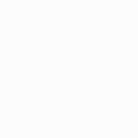
UEFA Champions League
Partidos
UEFA.tv
Sorteos
Gaming
Datos
VISITE TAMBIÉN
UEFA.com
Fundación de la UEFA
SÍGANOS EN
Descarga la app oficial