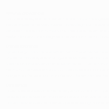
Almunia, providencial
Como era de esperar, el duelo entre dos conjuntos ingleses 
banda izquierda del Manchester United llegó a la cabeza 
del duelo. Esta acción no hizo otra cosa que acrecentar el 
realizó de nuevo una milagrosa intervención cuando Tévez 
O’Shea sorprende
Sin embargo, como dice el refrán, tanto fue el cántaro a l
izquierda, donde apareció la figura de Michael Carrick que
fusiló a Almunia situando en el luminoso el 1-0 en el minut
hecho, no fue hasta el minuto 27 cuando se supo por los pr
obligado a intervenir por un inofensivo disparo de Cesc Fá
Otra parada
Quién sí estaba siendo el héroe del partido no era otro qu
de su equipo al realizar otra buena parada a remate de cab
United cedió el cuero al Arsenal, que apenas logró poner en