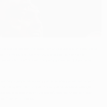
e ida de las semifinales, por lo que está a un paso de la
 en Londres, los
diablos rojos
amplían su racha de
der en Old Trafford en competiciones de clubes de la
 argentino Carlos Tévez en punta de ataque en detrimento
gente campeón de Europa. Por su parte, Arsène Wenger,
sie estaba lesionado. Los españoles del Arsenal, Cesc
al, fueron titulares.