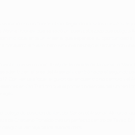
se inició con un fuerte ritmo, llegando a los dos minutos de j
de Wayne Rooney, que se sacó un buen cabezazo que obligó a A
dominio local ante un Arsenal que esperaba su oportunidad a la 
a bocajarro le fusiló, pero Almunia despejó el remate con una
a fuente, que se rompió. A raíz de la parada de Almunia, el Ma
 se adentró en el área del Arsenal y centró hacia el segundo 
o 17. Con ventaja local, el guión del encuentro no cambió y el 
esentes en Old Trafford que el portero holandés del United fo
bregas.
e el colega de posición de Van der Sar en el Arsenal, Almunia,
eza de Cristiano Ronaldo tras un perfecto centro de Tévez. En 
 peligro la ventaja de los
diablos rojos
.