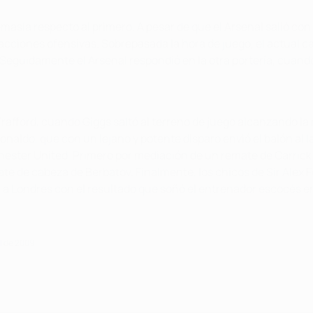
masía respecto al primero. A pesar de que el Arsenal salió con 
cciones ofensivas. Sobrepasada la hora de juego, el actual c
. Seguidamente el Arsenal respondió en la otra portería, cuan
Trafford, cuando Giggs saltó al terreno de juego alcanzando l
naldo, que con un lejano y potente disparo envió el balón al l
ester United. Primero por mediación de un remate de Carrick 
ate de cabeza de Berbatov. Finalmente, los chicos de Sir Alex F
 Londres con el resultado que soñó el entrenador escocés en l
il de 2009