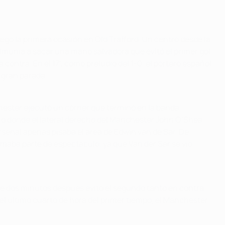
uego la primera ocasión en Old Trafford. Un centro desde la
lmunia a sacar una mano salvadora que evitó el primer gol
contra. En el 17', como preludio del 1-0, el portero español
 gran parada.
nchester ejecutó un córner que terminó en la banda
palo donde el lateral derecho del Manchester John O’Shea
Arsenal apenas pisaba el área de Edwin van de Sar. De
rmaba parte de espectáculo, ya que Van der Sar se vio
 que dos minutos después evitó el segundo tanto en contra
el último cuarto de hora del primer tiempo, el Manchester