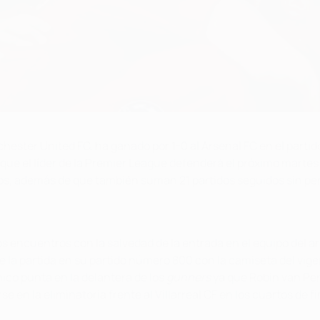
ter United FC, ha ganado por 1-0 al Arsenal FC en el partido d
que el líder de la Premier League defenderá el próximo martes
os, además de que también suman 21 partidos seguidos sin per
mos encuentros con la salvedad de la entrada en el equipo del
 de la partida en su partido número 800 con la camiseta del vi
co punta en la delantera de los
gunners
ya que Robin van Per
 en la eliminatoria frente al Villarreal CF en los cuartos de fin