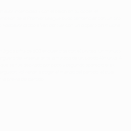
mayor intensidad y con el balón en su poder, el
ampeón de la Premier League pudo sentenciar con un tiro
do Adebayor probó a Van der Sar con un disparo sin mucha
a mágica cifra de 800 encuentros con el United. Un minuto
arguero del Arsenal ante la mirada de un batido Almunia. A
que se fue desviado por poco y segundo apareció el ex
erguson volvieron a coger el mando del partido, el cual
a previa del partido.