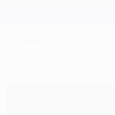
Saltar
al
contenido
Champions League oficial
principal
Resultados en directo y Fantasy
UEFA Champions League
El campeón de Europa, a un pa
miércoles, 29 de abril de 2009
por Daniel Huerta
Manchester United FC - Arsenal FC 1-0
Los hombres de Sir Alex Ferguson fueron mejor