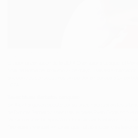
John O'Shea hizo el 1-0 para el Manchester United
©Getty Images
El vigente campeón de la UEFA Champions League, el Manches
final de Roma del próximo 27 de mayo. Tras este marcador, 
encuentros consecutivos sin perder en Europa a 24 partid
UEFA.
Tévez titular, Berbatov banquillo
Sir Alex Ferguson apostó por su once habitual en los últi
de Dimitar Berbatov. Mientras, el galés Ryan Giggs no fue
técnico visitante, apostó por Emmanuel Adebayor como úni
Fàbregas y Manuel Almunia, que volvió a jugar tras lesionarse