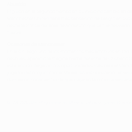
Aburrido
El guión en el segundo tiempo en su inicio no cambió en de
Manchester United daba más sensación de peligro en sus a
desde la frontal del área de Anderson que se fue desviado
fuerza.
Ocasiones del Manchester
En el 67', llegó uno de los momentos más emotivos en Old 
después, apareció la mágica pierna derecha de Cristiano Ro
esta acción, llegaron dos oportunidades más para el Manch
jugador del conjunto local Mikaël Silvestre evitando el rem
durmieron conscientes de que viajarán la próxima semana a
© 1998-2026 UEFA. All rights reserved.
Última actualización: jueves, 30 de abr