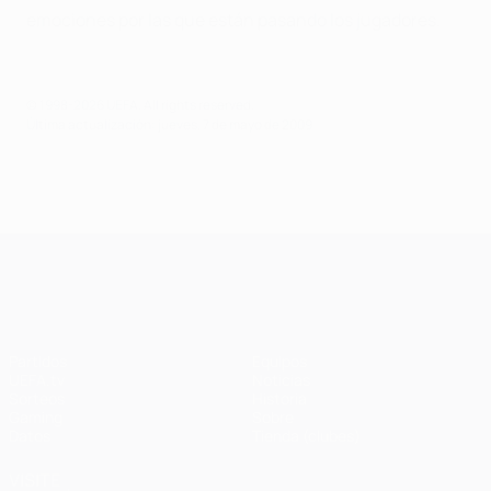
emociones por las que están pasando los jugadores.
© 1998-2026 UEFA. All rights reserved.
Última actualización: jueves, 7 de mayo de 2009
UEFA Champions League
Partidos
Equipos
UEFA.tv
Noticias
Sorteos
Historia
Gaming
Sobre
Datos
Tienda (clubes)
VISITE