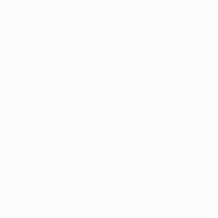
partido recientes. Atacaremos y espero un partido
bonito. Tienen grandes jugadores y un gran conjunto,
pero como nosotros. Iremos allí a ganar y quizás
merezcamos el trofeo. Daniel Alves está sancionado, y
Eric Abidal también, pero hoy jugamos sin Rafael
Márquez y Carles Puyol. Además Yaya Touré no había
jugado de central desde hace diez años, pero lo hizo
bien. Tendremos diferentes futbolistas para la final,
pero jugaremos de la misma forma: teniendo el balón,
moviéndolo e intentando marcar goles.
Obviamente estoy agradecido de cómo han ido las
cosas este año. Tengo que ser honesto y decir que no
esperaba estos resultados tan buenos a comienzo de
la temporada. Nuestro primer objetivo es ganar la liga,
luego la Copa del Rey contra el Athletic Club la próxima
semana y entonces pensaremos en la final contra el
Manchester. Estar en dos finales de copa es sinónimo
de buena temporada.