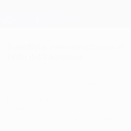
Saltar
al
contenido
Champions League oficial
Consíguela
principal
Resultados en directo y Fantasy
UEFA Champions League
Guardiola, emocionado con el
éxito del Barcelona
jueves, 7 de mayo de 2009
por Andrew Haslam
El joven técnico del equipo español "no
esperaba tan buenos resultados" en su
primera temporada como entrenador,
mientras que Guus Hiddink no pudo ocultar
su decepción por la dramática eliminación
del Chelsea.