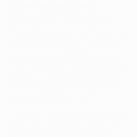
Guus Hiddink, entrenador del Chelsea
Aún estoy muy decepcionado, pero tengo mucha
adrenalina y tengo que intentar calmarme y dar un
análisis de lo que ha pasado. Hemos jugado un partido
muy decente, bien desde el punto de vista táctico, pero
deberíamos hacer decidido el partido antes de su gol. A
este nivel es muy difícil cuando fallas dos o tres
ocasiones claras, y si no lo hubiéramos hecho, no
hubiéramos pasado por esto. Siempre cada uno ve las
cosas a su manera, pero hay que dar el beneficio de la
duda al árbitro. Los jugadores cometen errores, los
entrenadores cometen errores y los árbitros también, y
es por eso que hablo de que hay que darles el beneficio
de la duda. Eso lo es todo en el fútbol.
Hubiera sido bonito alcanzar otra final, la repetición de
la del año pasado, pero ahora hay mucha decepción en
el vestuario de no haber terminado el trabajo que
estábamos haciendo. Puedo entender todas las