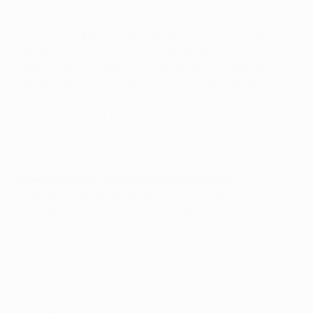
primer técnico en llevar a un equipo a la final de la
Copa de Europa en su primer año como entrenador
desde que lo hiciera Vicente del Bosque en la
temporada 1999/2000. Su homólogo en el banquillo
del Chelsea, Guus Hiddink, mostró su decepción por la
agónica eliminación de su equipo cuando estaba muy
cerca de alcanzar la final ante el actual campeón
Manchester United FC en el Stadio Olimpico de Roma
el próximo 27 de mayo.
Josep Guardiola, entrenador del Barcelona
Intentamos ganar el partido, moviendo el balón y
creando ocasiones, aunque por desgracia no lo
hicimos demasiado. Esperaba un Chelsea que hubiera
salido un poco más, pero no lo hizo y eso nos puso las
cosas más complicadas. Tengo mucha fe en mi equipo
y no hay que olvidar que jugamos 25 minutos con un
hombre menos. Es justo decir que el Chelsea creó
ocasiones al contraataque pero fue un poco