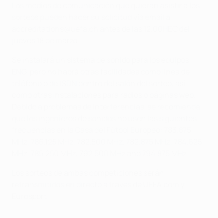
Los medios de comunicación que quieran asistir a los
sorteos pueden hacer su solicitud vía email a
accreditations@uefa.ch antes de las 12.00HEC del
jueves 18 de marzo.
Se instalará un sistema de sonido para los equipos
ENG, pero no habrá otras facilidades como línea de
teléfono o de ISDN dentro del salón del sorteo, así
como otras instalaciones para radios o páginas web.
Debido a problemas de interferencias, se recomienda
que los ingenieros de sonidos no usen las siguientes
frecuencias en la Casa del Fútbol Europeo: 783.875
MHz, 786.125 MHz, 782.500 MHz, 782.875 MHz, 784.625
MHz, 785.250 MHz, 792.500 MHz and 794.875 MHz.
Los sorteos de ambas competiciones serán
retransmitidos en directo a través de UEFA.com y
Eurosport.