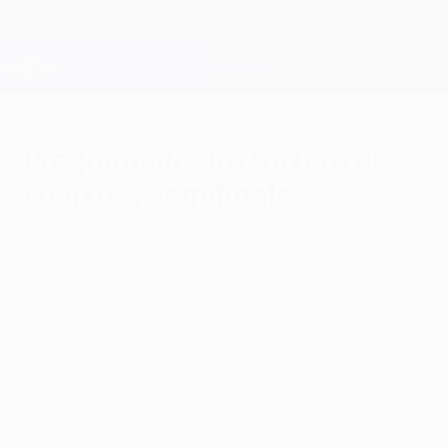
Saltar
al
contenido
Champions League oficial
Consíguela
principal
Resultados en directo y Fantasy
UEFA Champions League
Programados los sorteos de
cuartos y semifinales
viernes, 5 de marzo de 2010
El próximo viernes 19 de marzo tendrán
lugar en Nyon los sorteos de ambas rondas
tanto de la Champions League como de la
Europa League, y los medios podrán
acreditarse hasta 24 horas antes del
evento.