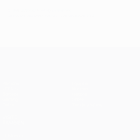
© 1998-2026 UEFA. All rights reserved.
Última actualización: martes, 14 de febrero de 2012
UEFA Champions League
Partidos
Equipos
UEFA.tv
Noticias
Sorteos
Historia
Gaming
Sobre
Datos
Tienda (clubes)
VISITE
TAMBIÉN
UEFA.com