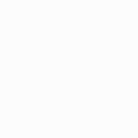
League 2007/08, cuando el Liverpool venció por 5-3 en
el global. Sin embargo, Mascherano sólo ganó en dos
de estos partidos.
• Durante sus dos temporadas en el Sevilla, Sébastien
Squillaci perdió ante el Barcelona en tres partidos
ligueros en los que su equipo encajó diez goles.
• Thomas Vermaelen fue compañero del Maxwell en el
AFC Ajax entre 2001 y 2006.
• Vermaelen estuvo en la selección belga que cayó por
5-0 ante España en La Coruña en un partido de
clasificación para la Copa Mundial de la FIFA celebrado
en septiembre de 2009. Villa hizo un doblete y Piqué
marcó un tanto en un encuentro en el que también
jugaron Puyol, Xavi, Sergio Busquets y Fàbregas.
• La Holanda de Robin van Persie cayó 1-0 en la final de
la Copa Mundial de la FIFA del pasado verano ante