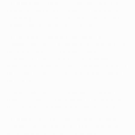
• El Arsenal participa en su 13ª campaña en la UEFA
Champions League, la 11ª consecutiva en la que supera
la fase de grupos inicial. En los últimos tres años ha
llegado como mínimo a cuartos de final.
• El Barcelona ha ganado 11 eliminatorias en
competiciones UEFA tras perder el partido de ida fuera
de casa, aunque no lo ha logrado en otras 12
ocasiones. La más reciente fue la de la pasada
temporada en semifinales ante el Inter, en la que el 1-0
de la vuelta no fue suficiente para superar la derrota
de la ida por 3-1.
• De las cuatro veces que ha perdido 2-1 en la ida a
domicilio, el Barcelona ha superado la eliminatoria en
dos ocasiones y ha quedado eliminado en otras dos.
• El Arsenal, por su parte, ganó la ida en casa en 15
ocasiones en una competición UEFA y luego superó la
eliminatoria en 14 ocasiones. Sin embargo, la única