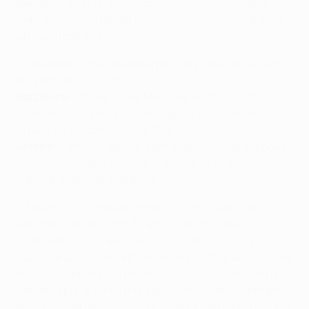
Bendtner en el 18', pero Lionel Messi dio la vuelta al
marcador convirtiendo todos los goles del Barça para
un resultado de 4-1.
• Las alineaciones de aquel partido jugado en el Camp
Nou el 6 de abril de 2010 fueron:
Barcelona:
Valdés, Alves, Márquez, Milito, Abidal
(Maxwell 53'), Xavi, Keita, Busquets, Messi, Bojan
(Touré 56'), Pedro (Iniesta 86').
Arsenal:
Almunia, Sagna, Vermaelen, Silvestre (Eboué
63'), Clichy, Diaby, Rosický (Eduardo 73'), Nasri,
Walcott, Denilson, Bendtner.
• El Barcelona también remontó el marcador para
derrotar al Arsenal por 2-1 en la gran final de 2006
celebrada en el Stade de France. Samuel Eto'o y el
suplente Juliano Belletti dieron la vuelta al tanto inicial
de Sol Campbell para un Arsenal que se quedó con diez
hombres por la temprana expulsión de Jens Lehmann,
que se convirtió en el primer jugador expulsado en una