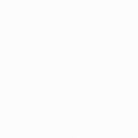
ocasión en la que no lo logró fue en los cuartos de final
de la UEFA Champions League de 2000/01 ante un rival
español. Tras ganar 2-1 en casa al Valencia CF perdió
en la vuelta por 1-0 y quedó eliminado.
• En la otra ocasión en la que los
gunners
ganaron 2-1
en la ida en casa, ante el 1. FC Magdeburg, empataron a
dos en la vuelta.
• El Arsenal eliminó a la AS Roma en los octavos de
final de la UEFA Champions League 2008/09 en la
tanda de penaltis por 7-6 y derrotó a la UC Sampdoria
en las semifinales de la Recopa de la UEFA de 1994/95
por el mismo método. Aun así, perdió en los
penaltis ante el Valencia (Recopa de la UEFA de la
1980) y contra el Galatasaray AŞ (Copa de la UEFA
2000).
• El Barcelona ha estado involucrado en seis tandas de