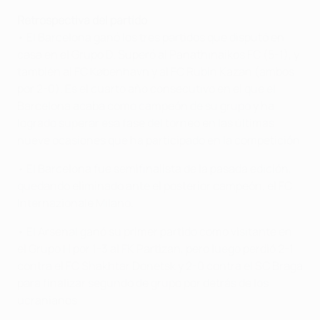
Retrospectiva del partido
• El Barcelona ganó los tres partidos que disputó en
casa en el Grupo D. Superó al Panathinaikos FC (5-1), y
también al FC København y al FC Rubin Kazan (ambos
por 2-0). Es el cuarto año consecutivo en el que el
Barcelona acaba como campeón de su grupo y ha
logrado superar esa fase del torneo en las últimas
nueve ocasiones que ha participado en la competición.
• El Barcelona fue semifinalista de la pasada edición,
quedando eliminado ante el posterior campeón, el FC
Internazionale Milano.
• El Arsenal ganó su primer partido como visitante en
el Grupo H por 1-3 al FK Partizan, pero luego perdió 2-1
contra el FC Shakhtar Donetsk y 2-0 contra el SC Braga
para finalizar segundo de grupo por detrás de los
ucranianos.