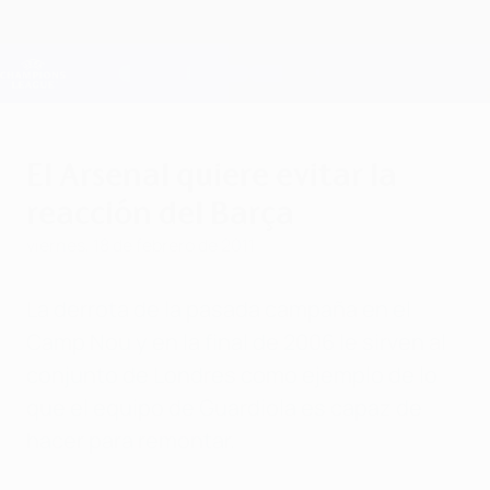
Saltar
al
contenido
Champions League oficial
Consíguela
principal
Resultados en directo y Fantasy
UEFA Champions League
El Arsenal quiere evitar la
reacción del Barça
viernes, 18 de febrero de 2011
La derrota de la pasada campaña en el
Camp Nou y en la final de 2006 le sirven al
conjunto de Londres como ejemplo de lo
que el equipo de Guardiola es capaz de
hacer para remontar.