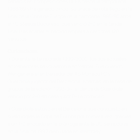
penaltis en competiciones UEFA desde la temporada
1988/89 y ha ganado cinco. Su única derrota llegó en la
final de la Copa de Europa de la campaña 1985/86 ante
el FC Steaua Bucureşti, que venció 2-0 en la tanda
final tras acabar el partido empate a cero tras 120
minutos.
Curiosidades
• Durante la temporada 1999/2000, los dos actuales
entrenadores se volvieron a enfrentar. Fue cuando
Wenger era el entrenador del AS Monaco FC y
Guardiola jugador del Barcelona. Además, en la fase de
grupos de la edición 1993/94, el Barça de Guardiola
venció por 2-0 en casa y por 0-1 a domicilio.
• Guardiola estuvo en el Barcelona que conquistó en
suelo inglés la Copa de Europa por primera vez, gracias
a un 1-0 anotado en la prórroga ante la UC Sampdoria
en la final de 1992 disputada en Wembley.