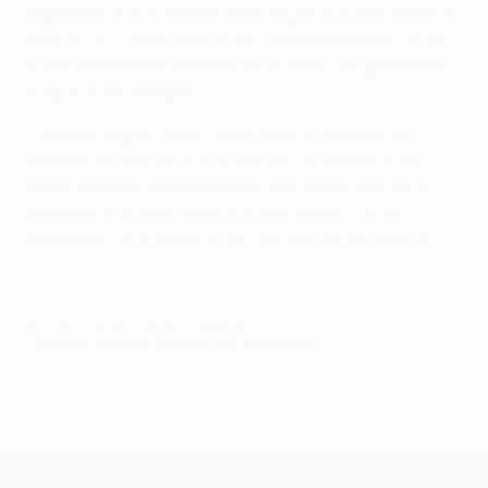
España en la que Iniesta anotó el gol de la victoria en el
minuto 116. Piqué, Villa, Puyol, Xavi Hernández, Pedro y
Busquets también estaban en la selección ganadora,
al igual que Fàbregas.
• Bacary Sagna y Abou Diaby, éste en el banquillo,
estaban en la Francia que venció 1-0 a Brasil en el
amistoso disputado el pasado 9 de febrero en París,
mientras que Alves disputó el encuentro con los
visitantes y Éric Abidal figuró en las filas de Francia.
© 1998-2026 UEFA. All rights reserved.
Última actualización: domingo, 6 de marzo de 2011
UEFA Champions League