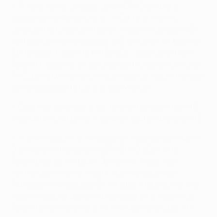
• Thierry Henry, ganador de la UEFA Champions
League con el Barcelona en 2009, es el máximo
goleador histórico del Arsenal. Anotó 174 goles en 254
partidos de Premier League, 226 tantos en un total de
369 encuentros entre 1999 y 2007, cuando se fue a
España tras ganar en Londres dos títulos de liga y tres
FA Cups. Su primer entrenador cuando llegó al Mónaco
como adolescente fue el propio Wenger.
• Cesc Fàbregas dejó la cantera del Barcelona con 16
años para fichar por el Arsenal en septiembre de 2003.
• Arshavin estuvo en la selección rusa que cayó por 3-
0 en las semifinales de la UEFA EURO 2008 ante
España, donde militaban David Villa, Puyol, Xavi
Hernández y Andrés Iniesta, además del propio
Fàbregas. Villa sólo jugó 34 minutos ya que sufrió una
lesión muscular que le impidió jugar en la victoria de
España ante Alemania en la final que venció por 1-0.