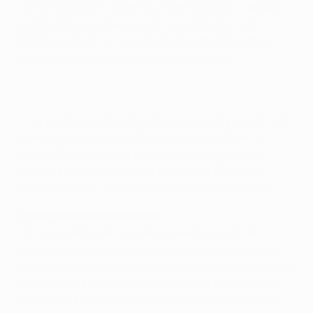
campaña 2009/10. Además, intentará batir al equipo
azulgrana por primera vez en sus últimos cinco
intentos, donde ha cosechado dos empates y tres
derrotas, encajando un total de diez goles.
• Los
gunners
acabaron con esa racha el pasado 16 de
febrero tras remontar el tanto de David Villa en el
minuto 26 para acabar ganando el choque de ida
gracias a los goles de Robin van Persie (78') y de
Andrey Arshavin (83'), que salió desde el banquillo.
Enfrentamientos anteriores
• En los cuartos de final de la pasada edición, el
Arsenal se recuperó de una desventaja de dos goles
para acabar empatando a dos ante el entonces vigente
campeón. El equipo de Arsène Wenger se colocó por
delante en el partido de vuelta con un gol de Nicklas