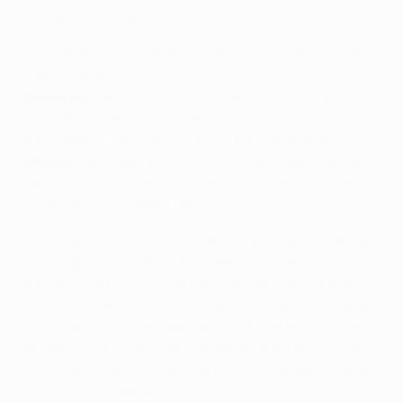
final de la Copa de Europa.
• Las alineaciones de aquel partido del 17 de mayo de
2006 fueron:
Barcelona:
Valdés, Oleguer (Belletti 71'), Márquez,
Puyol, Van Bronckhorst, Deco, Edmílson (Iniesta 46'),
Van Bommel (Larsson 61'), Giuly, Eto'o, Ronaldinho.
Arsenal:
Lehmann, Eboué, Touré, Campbell, Cole, Pirès
(Almunia 20'), Gilberto, Fàbregas (Flamini 74'), Hleb
(Reyes 85'), Ljungberg, Henry.
• Estos equipos volvieron a enfrentarse en la primera
fase de grupos de la UEFA Champions League de la
edición 1999/2000. El partido celebrado en España
finalizó con empate a uno antes de que los azulgranas
vencieran por 2-4 en Wembley. El actual entrenador
del Barça, Pep Guardiola, capitaneó al equipo culé en
ambos encuentros, mientras Puyol fue suplente en el
encuentro de Wembley.