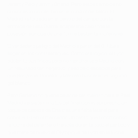
Jérémy Pied y Jimmy Briand. Pero estos cambios no
provocaron un cambio en el control del balón. El
Madrid, reforzado en el centro del campo con la
entrada de Lass Diarra, acaparaba casi toda la
posesión aunque de una forma bastante inofensiva.
El verdadero peligro del Madrid a partir del 0-1 iba a
llegar en los contraataques. Como era lógico, el Lyon
adelantó sus líneas para no marcharse a Madrid con
un resultado tan negativo, y eso dejó espacios para
que Benzema, Ronaldo y Marcelo buscaran el segundo
gol blanco.
Pero Gerland no quería dejar de ser maldito para el Real
Madrid y a siete minutos del final Gomis aprovechó un
toque de cabeza de Cris tras una falta lateral para
poner el 1-1 en el marcador. Un tanto que recompensó
la lucha del delantero francés durante todo el partido y
que mete de nuevo al Olympique de Lyon en la lucha