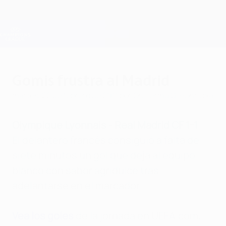
Saltar
al
contenido
Champions League oficial
Consíguela
principal
Resultados en directo y Fantasy
UEFA Champions League
Gomis frustra al Madrid
martes, 22 de febrero de 2011
por Guillermo G. Honrubia
Olympique Lyonnais - Real Madrid CF 1-1
El delantero francés consiguió a falta de
siete minutos un gol que deja al equipo
blanco con sabor agridulce tras
adelantarse en el marcador.
Vea los goles
de la jornada en UEFA.com.