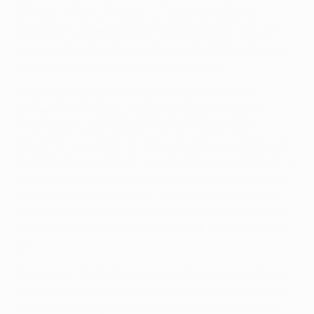
de falta. Por si fuera poco, un saque de esquina
posterior fue rematado por Sergio Ramos al larguero
en cinco minutos locos en los que el Madrid estuvo, en
dos ocasiones, muy cerca de adelantarse.
El Lyon ya no presionaba tan arriba como en los
primeros 45 minutos y eso lo agradeció el Madrid.
Entonces Mourinho decidió dar entrada a Karim
Benzema, ex jugador del conjunto galo, en detrimento
de Emmanuel Adebayor. Y el efecto fue inmediato. En el
primer balón que le llegó al delantero francés tras un
pase de Ronaldo, Benzema fue evitando rivales en el
área, dejó a Lloris caer al suelo y acabó marcando con
un disparo raso que no pudo despejar Cris en línea de
gol.
El tanto del '9' del Madrid, su quinto en seis partidos en
esta Champions, cambió el partido. Inmediatamente
Puel introdujo a gente para buscar el empate como