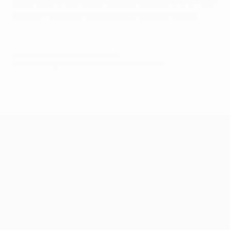
por una eliminatoria que vivirá su episodio final el 16 de
marzo en el Estadio Santiago Bernabéu de Madrid.
© 1998-2026 UEFA. All rights reserved.
Última actualización: miércoles, 23 de febrero de 2011
UEFA Champions League
Partidos
Equipos
UEFA.tv
Noticias
Sorteos
Historia
Gaming
Sobre
Datos
Tienda (clubes)