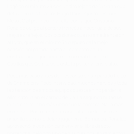
llegó en el minuto 29 con un tiro lejano de Di María que
detuvo en dos tiempos Hugo Lloris. Y justo después
Mesut Özil provocó una falta con la que Cristiano
Ronaldo obligó al portero francés a hacer gala de sus
mejores reflejos. Dos ocasiones que no amedrentaron
al Lyon, que en el minuto 34 dispuso de la mejor
ocasión del partido hasta el momento en un
contraataque que acabó con un mal despeje de
Casillas que Gomis, solo ante la portería, envió alto.
Poco más pasó antes del descanso en un partido típico
de Champions. Todo intensidad, muchos nervios y toda
la atención de ambos equipos puesta en no perder la
eliminatoria en el partido de ida. La segunda mitad se
inició con mucho más ritmo que la primera. Nada más
comenzar Bastos cometió una falta que le costó una
amarilla que no le dejará jugar en el Bernabéu. Ronaldo
aprovechó la ocasión para enviar el libre directo
posterior al palo con uno de sus clásicos lanzamientos