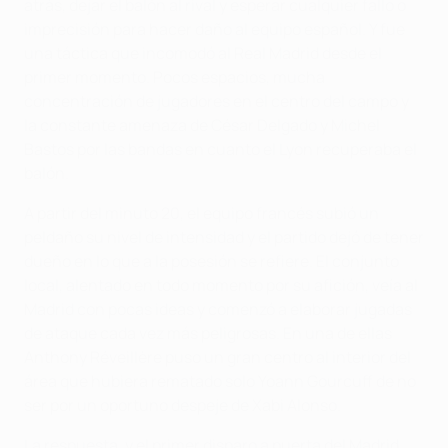
atrás, dejar el balón al rival y esperar cualquier fallo o
imprecisión para hacer daño al equipo español. Y fue
una táctica que incomodó al Real Madrid desde el
primer momento. Pocos espacios, mucha
concentración de jugadores en el centro del campo y
la constante amenaza de César Delgado y Michel
Bastos por las bandas en cuanto el Lyon recuperaba el
balón.
A partir del minuto 20, el equipo francés subió un
peldaño su nivel de intensidad y el partido dejó de tener
dueño en lo que a la posesión se refiere. El conjunto
local, alentado en todo momento por su afición, veía al
Madrid con pocas ideas y comenzó a elaborar jugadas
de ataque cada vez más peligrosas. En una de ellas
Anthony Réveillère puso un gran centro al interior del
área que hubiera rematado solo Yoann Gourcuff de no
ser por un oportuno despeje de Xabi Alonso.
La respuesta, y el primer disparo a puerta del Madrid,