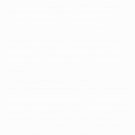
defensivas a lo largo de la banda izquierda. El jugador
de 25 años se mostró feliz por ayudar a su equipo, y
declaró: "Hemos tenido muchas lesiones en muy poco
tiempo, así que no tengo problemas por jugar en la
banda. Pero ha sido un partido difícil para nosotros. El
Marsella no nos ha creado muchos problemas, pero
nosotros tampoco hemos creado tantas como nos
hubiera gustado. Tenemos algunos grandes jugadores
lesionados y creo que si estuvieran eso marcaría la
diferencia".
La ausencia de Ferdinand le dio a Smalling otra
oportunidad para mostrar su talento, y el internacional
inglés sub-21 no la desaprovechó. Su compañero en el
centro de la defensa, Vidić, comentó: "Es un muy buen
futbolista y ha jugado bien. Es genial para el futuro del
Manchester United y del fútbol inglés. El Marsella no
tuvo muchas oportunidades y mantuvo bien el balón,
pero hay cosas positivas que rescatar de su partido.