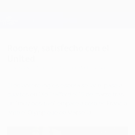
Saltar
al
contenido
Champions League oficial
Consíguela
principal
Resultados en directo y Fantasy
UEFA Champions League
Rooney, satisfecho con el
United
jueves, 24 de febrero de 2011
por Matthew Spiro
El delantero inglés espera sellar el pase a
cuartos en Old Trafford el 15 de marzo tras
un "muy positivo" empate a cero en Francia
ante el Olympique de Marsella.