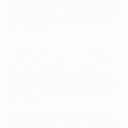
Ji-Sung. Empujado por su ruidosa afición, el Marsella
intentó presionar a a un rival que demostró contar con
una sólida defensa en la que brillaron especialmente
Vidić y Chris Smalling.
Aunque el United estuvo lejos de su mejor versión y
sufrió para crear ocasiones, Rooney confía en sellar el
pase a cuartos de final el próximo 15 de marzo. "El
hecho de que no hayamos perdido es muy positivo.
Jugaremos contra el Marsella en casa y sabemos que si
ganamos estaremos en la próxima ronda. En casa
tenemos confianza y tenemos que ser optimistas",
declaró el delantero inglés.
Fue un partido muy frustrante para los atacantes y
especialmente para Rooney, que se vio jugando muy
lejos de la línea ofensiva y trabajando mucho en tareas