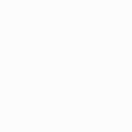
bien, y ahora espero que me conozcan poco a poco.
Quiero agradecérselo a todos, me encanta la vida aquí
en Londres", dijo el jugador.
Ser un mero espectador en la primera mitad de la
campaña continental de los
Spurs
permitió que el
internacional brasileño se fuese preparando para
cuando llegara su oportunidad. "Yo ya tenía en mente
que tendría que jugar algunos partidos importantes
para demostrar mi calidad y para mostrar que podía
ayudar al equipo porque no estaba jugando mucho. En
Milán supe que quería jugar bien y salimos victoriosos.
Fue allí cuando Sandro llegó al Tottenham", añadió.
Después de haber eliminado al Milán, Sandro no está
para nada intimidado por la posibilidad de medirse a un
equipo como el Madrid, que ha ganado 22 de sus 23
partidos en casa esta temporada. "No podemos ir allí y
tener miedo de ellos. Ya hemos jugado grandes