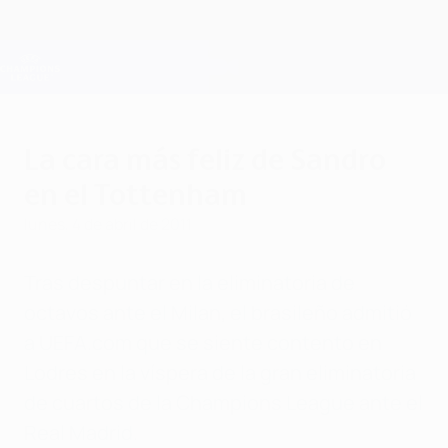
Saltar
al
contenido
Champions League oficial
Consíguela
principal
Resultados en directo y Fantasy
UEFA Champions League
La cara más feliz de Sandro
en el Tottenham
lunes, 4 de abril de 2011
Tras despuntar en la eliminatoria de
octavos ante el Milan, el brasileño admitió
a UEFA.com que se siente contento en
Lodres en la víspera de la gran eliminatoria
de cuartos de la Champions League ante el
Real Madrid.