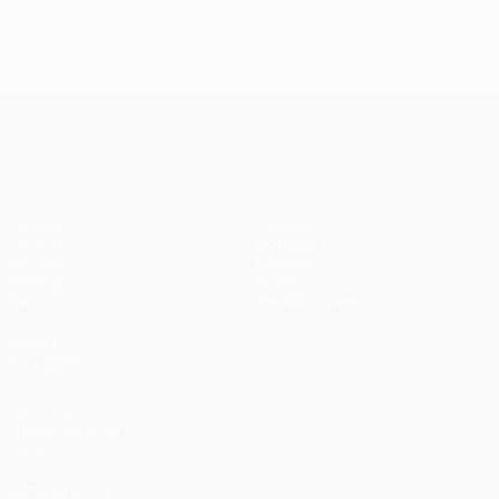
UEFA Champions League
Partidos
Equipos
UEFA.tv
Noticias
Sorteos
Historia
Gaming
Sobre
Datos
Tienda (clubes)
VISITE
TAMBIÉN
UEFA.com
Fundación de la
UEFA
SÍGANOS EN