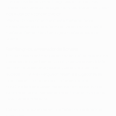
competitividad enorme. Luego vas a Europa y hay
diferentes maneras de jugar, tácticas diferentes, y eso
nos exige otra concentración.
Wayne Rooney no entrenó esta mañana, tenía
molestias en el bíceps femoral. Veremos como está
mañana. Darren Fletcher jugará mañana, está de
vuelta.
Ralf Rangnick, entrenador del Schalke
El miércoles nosotros queremos demostrar que somos
capaces de jugar bien al fútbol, y hemos aprendido la
lección de la semana pasada y veremos a ver que
sucede. Si Sir Alex Ferguson reserva a jugadores es
que cree en todo su equipo. Si tenemos una
oportunidad para pasar, debemos de mejorar lo que
hicimos en la ida. Necesitamos enfocar el choque de
una manera diferente.
Debemos de aprender en que fallamos y aplicarlo el
miércoles.