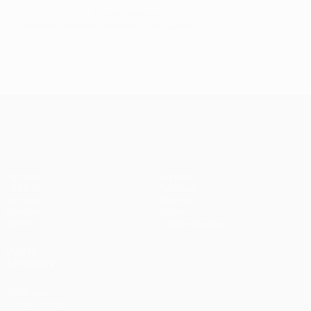
© 1998-2026 UEFA. All rights reserved.
Última actualización: miércoles, 4 de mayo de 2011
UEFA Champions League
Partidos
Equipos
UEFA.tv
Noticias
Sorteos
Historia
Gaming
Sobre
Datos
Tienda (clubes)
VISITE
TAMBIÉN
UEFA.com
Fundación de la