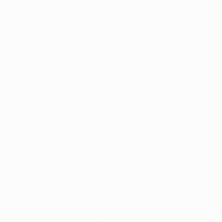
como un mero trámite, yo no lo haré. El trabajo moral
será muy importante para que podamos clasificarnos.
Si miras la experiencia del año pasado, perdimos la liga
(con una derrota en casa ante el Chelsea) después de
jugar el miércoles ante el Bayern (2-1 en la ida de los
cuartos de final en Múnich). El equipo estuvo muy
cansado ante el Chelsea en el siguiente partido, así
que eso influirá en la elección del equipo. Son dos
partidos enormes, e igual de importantes. Habrá
algunos cambios, afortunadamente tendré un equipo
con garantías de ganar.
Parece que nos concentramos más en los partidos
europeos. No es el fútbol normal. La Premier League es
incesante, casi tribal. Aquí juega un equipo de Londres,
uno de Yorkshire, de Liverpool... Y eso crea una