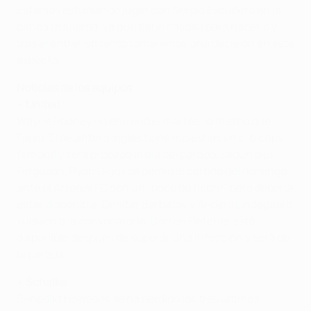
Estamos estudiando jugar con Sergio Escudero en la
banda izquierda, ya que tiene calidad para hacerlo y
tras el entrenamiento tomaremos una decisión en este
aspecto.
Noticias de los equipos
•
United
Wayne Rooney no entrenó el martes, lo mismo que
Fabio. El delantero inglés tiene molestias en el bíceps
femoral y será probado el día del partido, según dijo
Ferguson. Ryan Giggs se perdió el partido del domingo
ante el Arsenal FC con un "poco de fiebre", pero debería
estar disponible. Dimitar Berbatov y Anders Lindegaard
vuelven a la convocatoria. Darren Fletcher está
disponible después de superar una infección y será de
la partida.
•
Schalke
Benedikt Höwedes se ha perdido los tres últimos