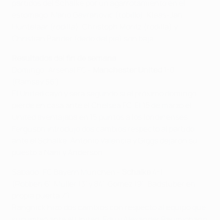
partidos del Schalke por un agarrotamiento en el
estómago. Mario Gavranović (tobillo), Klaas-Jan
Huntelaar (rodilla), Christoph Moritz (rodilla) y
Christian Pander (dedo del pie) son baja.
Resultados del fin de semana
Domingo: Arsenal FC -
Manchester United
1-0
(Ramsey 56')
El United cayó y será segundo si el próximo domingo
pierde en casa ante el Chelsea FC. El 15 de marzo el
United aventajaba en 15 puntos a los londinenses.
Ferguson introdujo dos cambios respecto al partido
ante el Schalke. Antonio Valencia y Giggs dejaron su
puesto a Nani y Anderson.
Sábado: FC Bayern München -
Schalke
4-1
(Robben 6', Müller 13' y 84', Gomez 19'; Badstuber en
propia puerta 7')
Rangnick hizo dos cambios con respecto al equipo que
sucumbió ante el United. Edu y Alexander Baumjohann