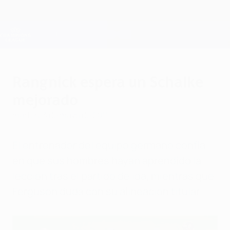
Saltar
al
contenido
Champions League oficial
Consíguela
principal
Resultados en directo y Fantasy
UEFA Champions League
Rangnick espera un Schalke
mejorado
martes, 3 de mayo de 2011
El entrenador del equipo germano confía
en que sus hombres hayan aprendido la
lección tras el partido de ida, mientras que
Ferguson duda con su alineación titular.