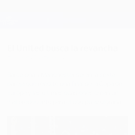
Saltar
al
contenido
Champions League oficial
Consíguela
principal
Resultados en directo y Fantasy
UEFA Champions League
El United busca la revancha
miércoles, 25 de mayo de 2011
Barcelona y Manchester serán la sexta
pareja que reedite una final de la Copa de
Europa y las últimas ocasiones crean un
mal predecente para el equipo azulgrana.