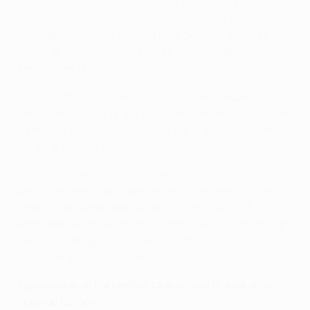
Roma de hace dos años. El Milan se impuso por 4-1 al
AFC Ajax en el decisivo encuentro disputado en el
Santiago Bernabéu en 1969 pero 26 años después
un gol de Patrick Kluivert dio al conjunto de
Amsterdam la revancha en Viena.
El Ajax probó su propia medicina un año después en
Roma, perdiendo por 4-2 en la tanda de penaltis tras el
1-1 ante la Juventus, el mismo club al que había ganado
1-0 en la final de Belgrado 1973.
Más recientemente, el Liverpool FC dio la vuelta al
partido ante el Milan para terminar ganando 3-2 en la
tanda de penaltis después del 3-3 en Estambul. Dos
años después la historia tuvo otro final y Filippo Inzaghi
marcó los dos goles que dieron el triunfo a los
rossoneri
que se impusieron 2-1 en Atenas.
Equipos que se han enfrentado en dos finales de la
Copa de Europa: