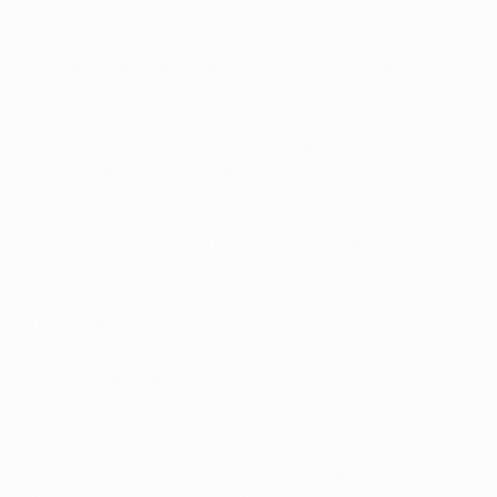
Tres años después los equipos se midieron de nuevo y
a pesar de que la final se diputó en Stuttgart y los
aficionados se doblaron, el resultado fue el mismo y el
Madrid se llevó la victoria con los tantos de Enrique
Mateos y Alfredo Di Stéfano.
Ese patrón se mantuvo en las siguientes finales entre
los mismos equipos, ya que el AC Milan ganó al SL
Benfica por 2-1 en la temporada 1962/63, la primera
final de Copa de Europa disputada en Wembley, y se
impuso de nuevo al conjunto luso en 1990 gracias a un
único tanto de Frank Rijkaard en el decisivo encuentro
disputado en Viena.
La cosa cambió en la siguiente final europea entre dos
mismos equipos, algo que puede inquietar a un
Barcelona que ganó por 2-0 al United en la final de