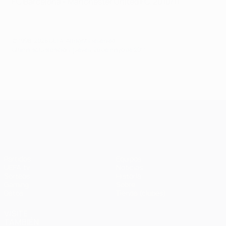
FC Barcelona - Manchester United FC, 2010/11
© 1998-2026 UEFA. All rights reserved.
Última actualización: jueves, 26 de mayo de 2011
UEFA Champions League
Partidos
Equipos
UEFA.tv
Noticias
Sorteos
Historia
Gaming
Sobre
Datos
Tienda (clubes)
VISITE
TAMBIÉN