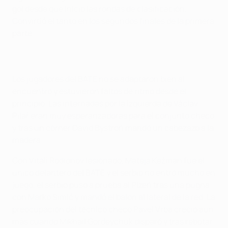
gol desde que inicio las rondas de clasificación.
Convirtió el tanto en los segundos finales de la primera
parte.
Los jugadores del BATE no se adaptaron bien al
encuentro y estuvieron faltos de ritmo desde el
principio. Las internadas por la izquierda de Václav
Pilař eran muy esperanzadoras para el conjunto checo
y tras un córner David Bystroň mandó un cabezazo a la
madera.
Con Vitali Rodionov lesionado, Mateja Kežman fue el
único delantero del BATE y el serbio no entró mucho en
juego, el serbio puso a prueba al Plzeň tras una pugna
con Marko Simić y mandó el balón al lateral de la red. La
preocupación del técnico checo Pavel Vrba creció aún
más cuando Mikhail Gordeychuk disparó y tras rebotar