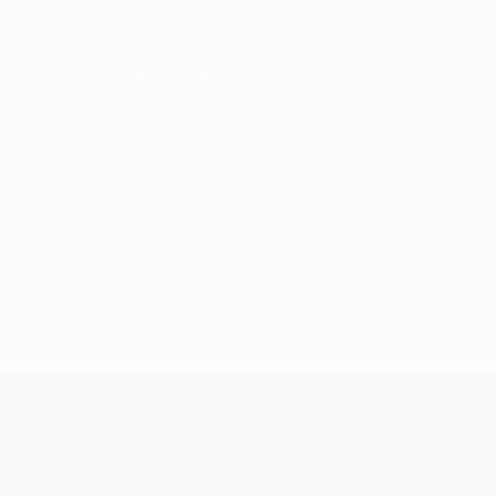
Hora pudo dar la victoria a los locales en el último
minuto, pero el jugador salido desde el banquillo no
tuvo puntería. El BATE recibe al FC Barcelona en dos
semanas y el Plzeň viaja a casa del AC Milan tras el
empate a dos de los favoritos del grupo en el Camp
Nou.
© 1998-2026 UEFA. All rights reserved.
Última actualización: miércoles, 14 de septiembre de 2011
UEFA Champions League