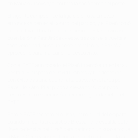
en Marian Čišovský el portero la sacó cerca del poste.
El vigente campeón de la liga bielorrusa empezó
entonces a perder el control del partido, y el Plzeň tomó
la iniciativa al final del primer periodo. Pilař envió un
buen balón a Petr Jiráček y este, tras darse la vuelta a
toda velocidad, puso un centro medido que Bakoš a
aprovechó para marcar en el descuento.
Con el BATE aún tocado, el Plzeň intentó aumentar su
ventaja. El disparo de David Limberský fue detenido
con éxito tras una buena falta puesta en el área por
Pavel Horváth. Pilař probó a Aleksandr Gutor poco
después, pero reaccionó a tiempo el guardameta del
BATE.
Pero el BATE recobró el pulso y logró el gol del empate
cuando Filipp Rudik asistió a Bressan a la espalda de la
línea defensiva del Plzeň para batir con un suave toque
a Marek Čech y poner el empate en el marcador. Jakub