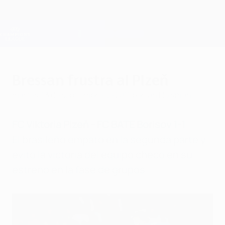
Saltar
al
contenido
Champions League oficial
Consíguela
principal
Resultados en directo y Fantasy
UEFA Champions League
Bressan frustra al Plzeň
martes, 13 de septiembre de 2011
por Ian Holyman
FC Viktoria Plzeň - FC BATE Borisov 1-1
El brasileño empató en la segunda parte y
evitó la victoria del equipo checo en su
estreno en la fase de grupos.