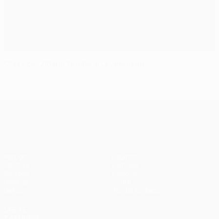
Classics: Zidane tumba al Leverkusen
UEFA Champions League
Partidos
Equipos
UEFA.tv
Noticias
Sorteos
Historia
Gaming
Sobre
Datos
Tienda (clubes)
VISITE
TAMBIÉN