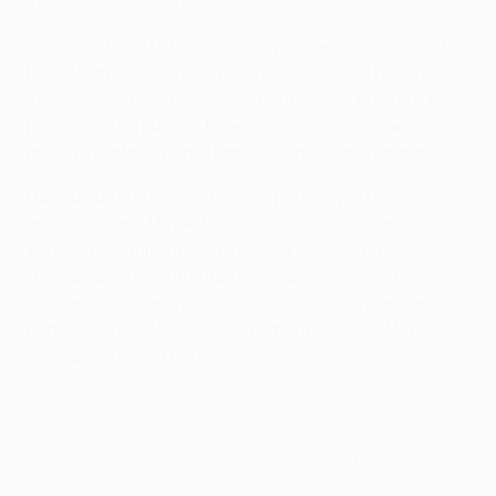
jugadores lo hicieron.
La segunda parte fue decente y merecimos el empate.
El Genk anotó de la nada después de media hora de
juego, pero en los últimos 20 minutos les pusimos bajo
presión. Sin embargo, tenemos que dar las gracias a
nuestro portero, Bernd Leno, que nos dio el empate.
Hay que diferenciar entre este partido y la fase de
grupos entera. Hoy estoy un poco molesto con mi
equipo, pero mirando la fase de grupos entera, debo
felicitarles. Afrontaremos los octavos de final como
vengan. El Barcelona no es el único emparejamiento
complicado, el APOEL también tiene calidad. No hay
que subestimar a nadie.
© 1998-2026 UEFA. All rights reserved.
Última actualización: miércoles, 7 de diciembre de 2011