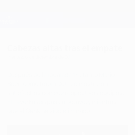
Saltar
al
contenido
Champions League oficial
Consíguela
principal
Resultados en directo y Fantasy
UEFA Champions League
Cabezas altas tras el empate
martes, 6 de diciembre de 2011
Después de la igualada 1-1, tanto Mario
Been como Robin Dutt se mostraron
satisfechos con sus respectivos equipos.
El Leverkusen pasa a octavos, mientras
que el Genk ha sido eliminado.