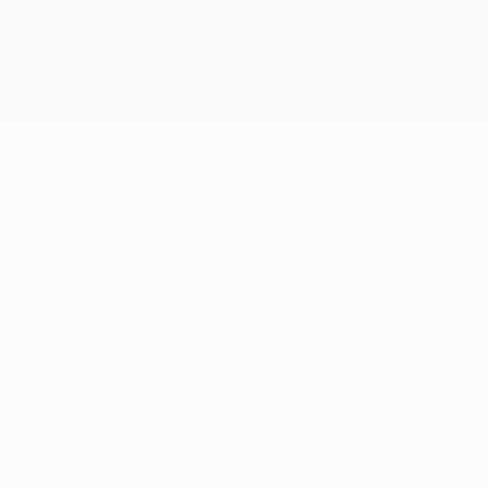
con las competiciones de la UEFA están protegidas por las marcas
registradas y/o por el copyright de UEFA. Se prohíbe el uso de estas
marcas registradas para uso comercial. El uso de UEFA.com
significa la aceptación de sus Términos, Condiciones y Política de
Privacidad.