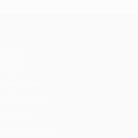
UEFA Champions League
Partidos
UEFA.tv
Sorteos
Gaming
Datos
VISITE TAMBIÉN
UEFA.com
Fundación de la UEFA
SÍGANOS EN
Descarga la app oficial