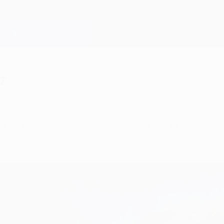
z
l, pero el luso espera que esa racha llegue a su 
es".