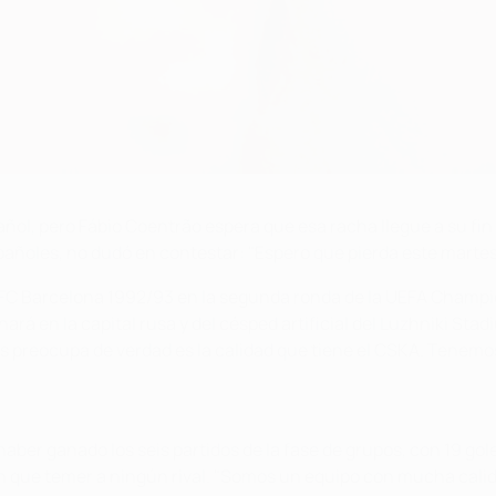
, pero Fábio Coentrão espera que esa racha llegue a su fin el
añoles, no dudó en contestar: "Espero que pierda este martes
l FC Barcelona 1992/93 en la segunda ronda de la UEFA Champio
 en la capital rusa y del césped artificial del Luzhniki Stadi
s preocupa de verdad es la calidad que tiene el CSKA. Tenemos 
haber ganado los seis partidos de la fase de grupos, con 19 gol
en que temer a ningún rival. "Somos un equipo con mucha cali