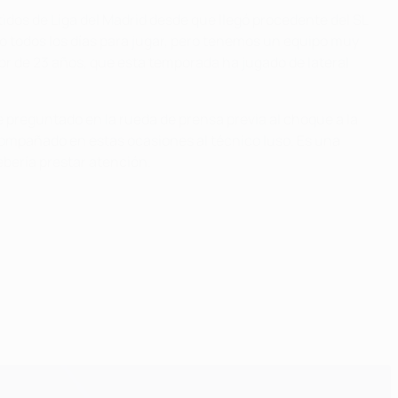
rtidos de Liga del Madrid desde que llegó procedente del SL
o todos los días para jugar, pero tenemos un equipo muy
ador de 23 años, que esta temporada ha jugado de lateral
e preguntado en la rueda de prensa previa al choque a la
acompañado en estas ocasiones al técnico luso. Es una
ebería prestar atención.