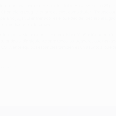
l internacional portugués ha sido titular en nueve de los 23 pa
 Champions League, cuatro de ellos como titular. "Trabajo dur
 para no jugar. El entrenador es el que decide", declaró el jug
uso de mediocentro defensivo.
 de los que ha viajado con el equipo a Moscú", añadió cuando fu
itularidad al día siguiente para todos los jugadores que han 
del CSKA ante equipos españoles también es un asunto al que d
rero de 2012