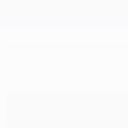
Saltar
al
contenido
Champions League oficial
principal
Resultados en directo y Fantasy
UEFA Champions League
Coentrão quiere una primera ve
lunes, 20 de febrero de 2012
por Alexandr Ustinov
El CSKA nunca ha perdido ante un equipo españo
dudó en afirmar: "Espero que pierda este mart