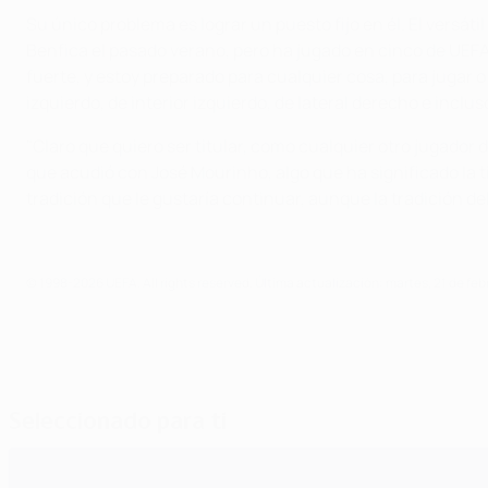
Su único problema es lograr un puesto fijo en él. El versáti
Benfica el pasado verano, pero ha jugado en cinco de UEFA
fuerte, y estoy preparado para cualquier cosa, para jugar o
izquierdo, de interior izquierdo, de lateral derecho e incl
"Claro que quiero ser titular, como cualquier otro jugador
que acudió con José Mourinho, algo que ha significado la t
tradición que le gustaría continuar, aunque la tradición 
© 1998-2026 UEFA. All rights reserved.
Última actualización: martes, 21 de feb
Seleccionado para ti