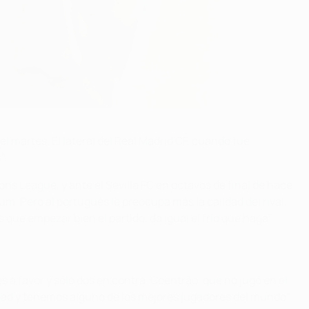
 martes. El lateral del Real Madrid CF, cuando fue
".
ns League, y ante el Sevilla FC en octavos de final de hace
um. Pero al portugués le preocupa más la calidad del rival.
que empezar bien el partido, da igual el frío que haga”.
es a favor y sólo dos en contra. Coentrão, que no jugó en el
dad y tenemos alguno de los mejores jugadores del mundo".