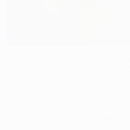
Fábio Coentrão mira a José Mourinho en rueda de prensa
©Getty Images
El PFC CSKA Moskva nunca ha perdido ante un equipo español
preguntado por esta estadística del CSKA ante equipos esp
La racha del CSKA incluye victorias a doble partido ante e
dos campañas. Además, se ha hablado mucho del frío que hará
“No creo que el frío nos complique más las cosas, lo que no
El Madrid llega como favorito a la eliminatoria, después de 
4-0 ante el Real Racing Club del sábado, cree que no tien