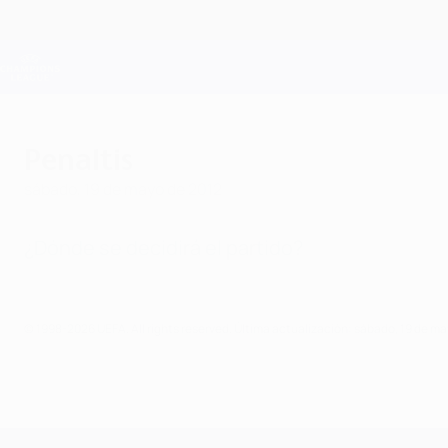
Saltar
al
contenido
Champions League oficial
principal
Resultados en directo y Fantasy
UEFA Champions League
Penaltis
sábado, 19 de mayo de 2012
¿Dónde se decidirá el partido?
© 1998-2026 UEFA. All rights reserved.
Última actualización: sábado, 19 de ma
UEFA Champions League