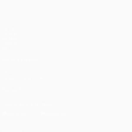
Partidos
UEFA.tv
Sorteos
Gaming
Datos
VISITE TAMBIÉN
UEFA.com
Fundación de la UEFA
SÍGANOS EN
Descarga la app oficial
Privacidad