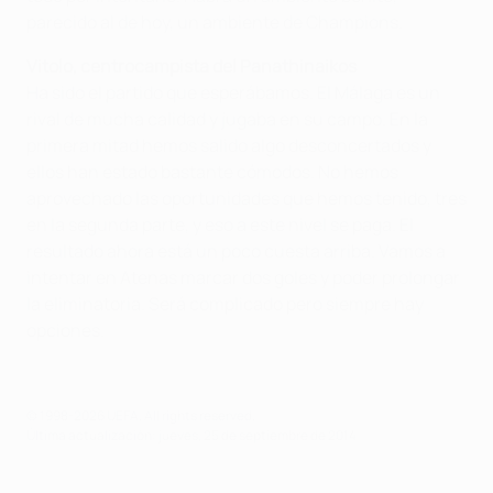
parecido al de hoy, un ambiente de Champions.
Vitolo, centrocampista del Panathinaikos
Ha sido el partido que esperábamos. El Málaga es un
rival de mucha calidad y jugaba en su campo. En la
primera mitad hemos salido algo desconcertados y
ellos han estado bastante cómodos. No hemos
aprovechado las oportunidades que hemos tenido, tres
en la segunda parte, y eso a este nivel se paga. El
resultado ahora está un poco cuesta arriba. Vamos a
intentar en Atenas marcar dos goles y poder prolongar
la eliminatoria. Será complicado pero siempre hay
opciones.
© 1998-2026 UEFA. All rights reserved.
Última actualización: jueves, 25 de septiembre de 2014