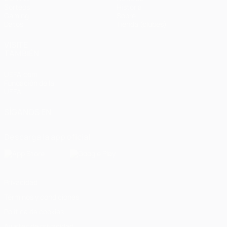
Sorteos
Historia
Gaming
Sobre
Datos
Tienda (clubes)
VISITE
TAMBIÉN
UEFA.com
Fundación de la
UEFA
SÍGANOS EN
Descarga la app oficial
Privacidad
Términos y condiciones
Política de cookies
Ajustes de privacidad