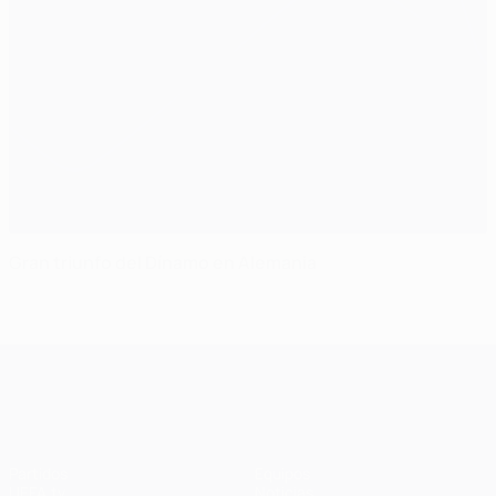
Gran triunfo del Dínamo en Alemania
UEFA Champions League
Partidos
Equipos
UEFA.tv
Noticias