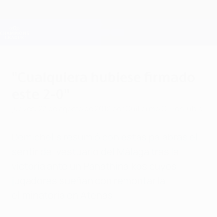
Saltar
al
contenido
Champions League oficial
Consíguela
principal
Resultados en directo y Fantasy
UEFA Champions League
"Cualquiera hubiese firmado
este 2-0"
jueves, 23 de agosto de 2012
por Guillermo G. Honrubia
Demichelis resumió con estas palabras el
sentir del vestuario del Málaga tras la
victoria ante un Panathinaikos cuyos
jugadores sueñan con remontar la
eliminatoria en Atenas.