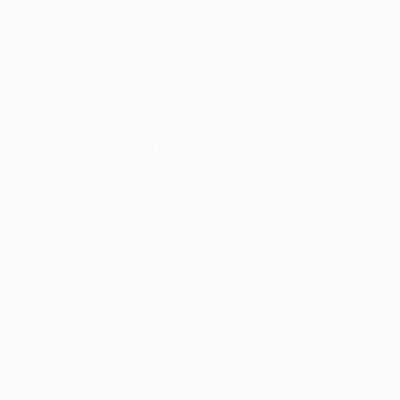
primer minuto y las cosas han salido bastante bien.
Nos vamos con una buena renta para Grecia aunque
no hay que confiarse. Tengo ganas de meter un gol ya,
pero tampoco me quiero obsesionar. La gente ha
estado hoy increíble desde que hemos llegado a La
Rosaleda. Les doy un diez.
Toché, delantero del Panathinaikos
La primera parte no hemos estado a nuestro nivel. Nos
han dominado y ahora tenemos un resultado muy
complicado que tendremos que intentar levantar en
Atenas. La ocasión que he fallado ha sido una pena,
porque de haberla metido nos hubiéramos ido con otra
cara distinta. Ahora toca seguir trabajando e intentar
llegar al martes con confianza en nuestras opciones.
En nuestra casa imagino que el Málaga saldrá a
defender el resultado y nosotros intentaremos darle la
vuelta, aunque sabemos que es difícil. Habrá que darlo
todo por intentarlo. Habrá un ambiente bonito,