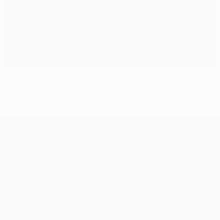
Tonel se viste de héroe
UEFA Champions League
Partidos
Equipos
UEFA.tv
Noticias
Sorteos
Historia
Gaming
Sobre
Datos
Tienda (clubes)