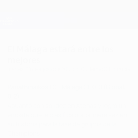
Saltar
al
contenido
Champions League oficial
Consíguela
principal
Resultados en directo y Fantasy
UEFA Champions League
El Málaga estará entre los
mejores
martes, 28 de agosto de 2012
por Guillermo G. Honrubia
Panathinaikos FC - Málaga CF 0-0 (Global:
0-2)
Aguantó con solidez en Atenas y logró un
empate que le clasifica por primera vez en
su historia para la fase de grupos de la
Champions.