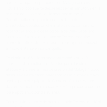
para los ataques esporádicos del Málaga. Jérémy
Toulalan probó suerte desde lejos en el minuto 52 en la
primera ocasión clara de la segunda mitad, y el
Panathinaikos respondió con una falta de
Christodoulopoulos en el minuto 58 que se marchó
rozando el larguero de la portería de Willy Caballero.
Pero los esfuerzos del equipo de Ferreira seguían
siendo insuficientes, y el técnico portugués empezaba
a impacientarse en su banquillo.
En el minuto 63 el internacional español sub-19
Juanmi entró supliendo a Fabrice para dar aire al
ataque y la primera línea de presión del Málaga. Y poco
después de este cambio llegaron los minutos de mayor
agobio para el equipo de la Costa del Sol. Los hombres
de verde atacaban a oleadas y el Málaga poco a poco se
iba empotrando contra su área.
Para el último cuarto de hora Jesualdo Ferreira metió al