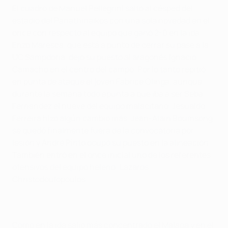
El cuadro de Manuel Pellegrini saltó al césped del
estadio del Panathinaikos con una sola novedad en el
once con respecto al equipo que ganó 2-0 en la ida.
Enzo Maresca, que está a punto de cerrar su pase a la
UC Sampdoria, dejó su puesto al aragonés Ignacio
Camacho en el centro del campo. Por lo tanto repitió
en punta de ataque el joven Fabrice Olinga, aunque
durante la semana todo apunta a que iba a ser Seba
Fernández el nueve del equipo malacitano. Jesualdo
Ferreira hizo algún cambio más. Jean-Alain Boumsong
se quedó finalmente fuera de la convocatoria por
lesión y André Pinto ocupó su puesto en la alineación.
También entró en el once inicial uno de los referentes
ofensivos del equipo heleno: Lazaros
Christodoulopoulos.
Como en la ida salió más concentrado el Málaga y en el