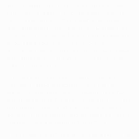
primer minuto disparó por primera vez por medio de
Fabrice tras un buen centro desde la derecha desde
Jesús Gámez. Tras el susto, el Panathinaikos hizo
ademán de querer controlar el choque. Eso permitía el
juego de contraataque del Málaga, algo que para nada
disgustaba al equipo andaluz. Así llegó otro
acercamiento peligroso de Fabrice y se forzó un saque
de esquina tras el cual a punto estuvo de marcar de
cabeza Martín Demichelis.
Al borde de la media hora el Málaga volvió a subir el
ritmo de juego y Eliseu sacó a relucir su magnífico
golpeo con un disparo con efecto que a punto estuvo
de sorprender a Orestis Karnezis. Pero la primera parte
no dio para más y el Panathinaikos se vio obligado a
poner toda la carne en el asador en la reanudación, en
la que entró al campo el bravo Charis Mavrias.
Sin embargo la valentía griega seguía dejando rendijas