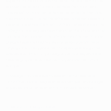
español Toché por Bruno Fornaroli con la intención de
aprovechar el oportunismo del delantero murciano,
que ya estuvo muy cerca de marcar en la ida. Pero los
mejores momentos del Panathinaikos habían pasado y
parecía que el resultado en contra lo tenía el equipo de
Pellegrini, que seguía presionando arriba y buscando el
gol de la tranquilidad. Los últimos minutos vieron a los
griegos bajar los brazos y asumir la eliminación de la
Champions. El empate a cero final envía al equipo de
Atenas a la UEFA Europa League y al club español a la
fase de grupos de la máxima competición del fútbol
europeo.
El Málaga conocerá sus rivales en dicha fase de la
UEFA Champions League en el sorteo que tendrá lugar
el jueves por la tarde en el Foro Grimaldi de Mónaco.
© 1998-2026 UEFA. All rights reserved.