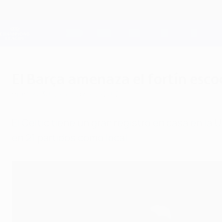
Saltar
al
contenido
Champions League oficial
principal
Resultados en directo y Fantasy
UEFA Champions League
El Barça amenaza el fortín esco
martes, 30 de octubre de 2012
El Celtic tiene un gran registro en casa en l
en 21 partidos como local.