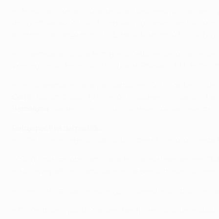
• Henrik Larsson anotó ante su antiguo equipo, con Deco 
de la temporada 2004/05. Lennon jugó aquel partido, lo mis
al terreno de juego en el 60'. El partido terminó 1-1, y Joh
• El Barcelona volvió a eliminar al Celtic en los octavos d
Vennegoor of Hesselink (16') y Barry Robson (38'), el Celtic
• Las alineaciones de aquel partido en Celtic Park el 20 de
Celtic
: Boruc, Caddis (Wilson 61'), Caldwell, McManus, Na
Barcelona
: Valdés, Puyol, Milito, Márquez, Abidal, Iniesta,
Retrospectiva del partido
• El Celtic mantiene su habitual fortaleza como local esta 
• Su última derrota como local en Europa llegó ante el Clu
equipos españoles como local es de seis victorias, dos emp
• El registro del Barcelona en Escocia es de dos triunfos, 
• Con el triunfo por 0-2 ante el Benfica en su última sali