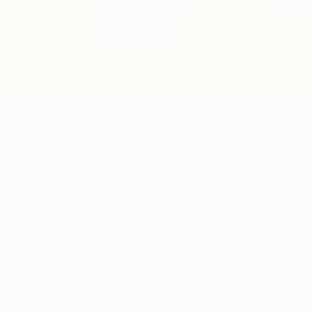
su casa en la UEFA Champions League pero el FC Barcelona de T
tros que ha disputado en la era moderna contando desde la fas
el Celtic se marchara del Camp Nou con un empate en la tercera
nco menos que su rival y líder de la sección, un Barça que ha 
a cuarta ronda de la Copa de la UEFA de la temporada 2003/04. 
son, y todos ellos estuvieron también en el empate a cero de la 