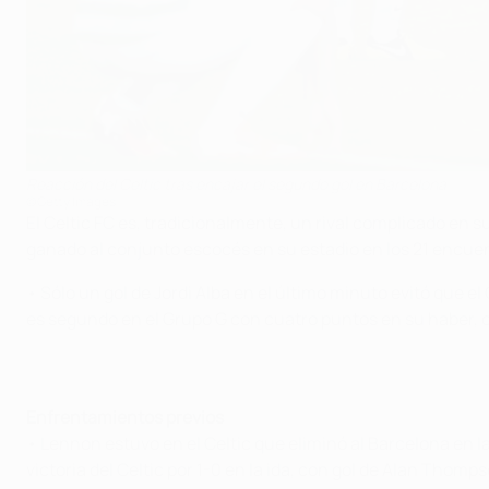
Reacción del Celtic tras encajar el segundo gol en Barcelona
©Getty Images
El Celtic FC es, tradicionalmente, un rival complicado en 
ganado al conjunto escocés en su estadio en los 21 encuen
• Sólo un gol de Jordi Alba en el último minuto evitó que 
es segundo en el Grupo G con cuatro puntos en su haber, ci
Enfrentamientos previos
• Lennon estuvo en el Celtic que eliminó al Barcelona en l
victoria del Celtic por 1-0 en la ida, con gol de Alan Thomp