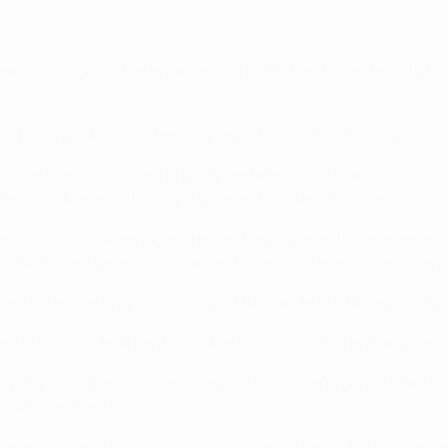
como jugador fue en la derrota por 2-1 del Leicester City FC a
ron por un global de 5-1 en los play-offs de la UEFA Champions
Piqué se marcó un gol en propia puerta en la victoria de Espa
2 en octubre de 2010. Puyol y Sergio Busquets también disputa
o de los ocho actuales jugadores del Barça que estuvieron en 
hiago Alcántara y el escocés James Forrest saltaron al campo en
en la fase de grupos de la Copa Mundial de la FIFA de 2010. Vi
n la victoria de Argentina sobre Escocia por 0-1 en Hampden
CF y disputó el partido que el conjunto madrileño ganó 1-0 al 
di Alba en Mestalla.
on el RC Deportivo La Coruña y jugó en el Camp Nou dos veces,