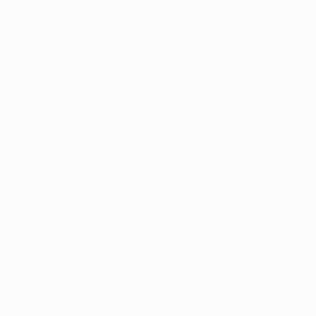
uso 1-3 en la fase de grupos de la UEFA Champions League
n presentes en la vuelta junto a Andrés Iniesta, que saltó
 en el marcador en dos ocasiones gracias a los goles de Jan
 (52'). Xavi marcó el único tanto del partido de vuelta.
goor of Hesselink (Samaras 55'), McDonald.
inho (Eto'o 73').
 empate 0-0 frente al SL Benfica.
uropa League de la temporada 2011/12. Su balance ante
tas en sus últimos 25 partidos como visitantes en la UEFA