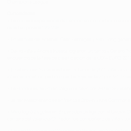
Champions League.
Curiosidades
• La primera experiencia de Lennon en competición europea 
de la temporada 1997/98.
• En las filas del Arsenal, Cesc Fàbregas y Alex Song gana
• David Villa y Andrés Iniesta lograron un tanto y Gerard 
encuentro de la fase de clasificación de la UEFA EURO 201
• En el encuentro de vuelta en octubre de 2011, Villa, un
internacional, un partido que 'La Roja' se llevó por 3-1. T
• La Honduras de Emilio Izaguirre cayó por 2-0 ante España 
• Javier Mascherano se enfrentó a Brown y Kris Commons e
• Miku logró 24 goles en 87 partidos de liga con el Getafe 
cantera del Valencia CF, Fedor fue compañero de Villa y Jor
• Lassad Nouioui sumó 24 goles en 99 encuentros de liga c