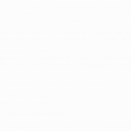
y Ludovic Giuly viendo también puerta cuando el Barça se imp
mo que Valdés, Puyol y Xavi, mientras que los cuatro estuviero
n Hartson y Samuel Eto'o fueron los goleadores.
e final de la temporada 2007/08. A pesar de ponerse por delante
 sucumbió a los tantos de Lionel Messi (18', 79') y Thierry Henry
 febrero de 2008 fueron:
ylor, Nakamura, Hartley (Donati 65'), Robson, McGeady, Venne
 Y Touré, Deco (Xavi 66'), Messi, Henry (Gudjohnsen 88'), Ronald
temporada tras vencer al HJK Helsinki y al Helsingborgs IF y un
b Atlético de Madrid por 0-1 en la fase de grupos de la UEFA E
ates y cuatro derrotas.
un empate y dos duelos perdidos.
da, los azulgranas suman doce triunfos y únicamente tres derro