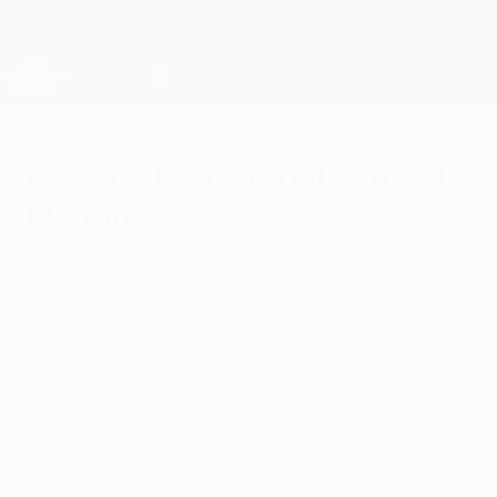
Saltar
al
contenido
Champions League oficial
Consíguela
principal
Resultados en directo y Fantasy
UEFA Champions League
Classics: El Liverpool barre al
Madrid
domingo, 18 de noviembre de 2012
Retrasamos cuatro años en el tiempo para
vivir el día en el que el Liverpool de Rafael
Benítez dio lo mejor de sí mismo para
superar al Real Madrid 4-0 y llegar a
cuartos de final de la UEFA Champions
League.