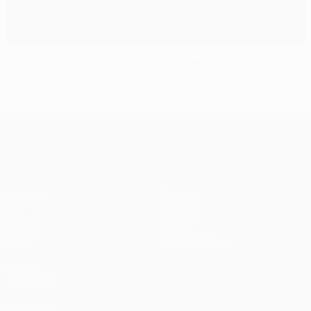
Classics: Zidane tumba al Leverkusen
UEFA Champions League
Partidos
Equipos
UEFA.tv
Noticias
Sorteos
Historia
Gaming
Sobre
Datos
Tienda (clubes)
VISITE
TAMBIÉN
UEFA.com