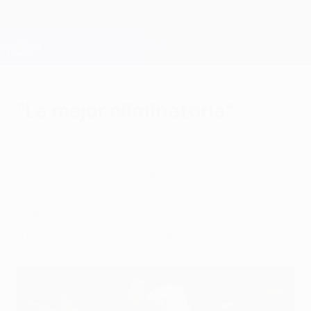
Saltar
al
contenido
Champions League oficial
Consíguela
principal
Resultados en directo y Fantasy
UEFA Champions League
"La mejor eliminatoria"
viernes, 12 de abril de 2013
El Bayern, recién campeón alemán, tratará
de sorprender al Barcelona en lo que
Manuel Neuer considera que es el cruce
más destacado del torneo.