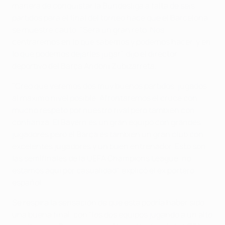
manera de conquistar la Bundesliga a falta de seis
partidos para el final del torneo hace que el Barcelona
se muestre cauto. "Será un gran reto. Nos
centraremos en lo que sabemos y podemos hacer, y en
lo que podemos dejarles jugar", dijo el director
deportivo del Barça Andoni Zubizarreta.
"Creo que veremos dos muy buenos partidos, jugados
al máximo nivel posible. Afrontaremos el cruce con
mucho respeto por nuestro rival pero también con
confianza. El Bayern es un gran equipo con grandes
jugadores pero el Barça es también un gran club con
excelentes jugadores y un buen entrenador. Esto son
las semifinales de la UEFA Champions League, no
estamos aquí por casualidad", explicó el ex portero
español.
Se respira la sensación de que esta podría haber sido
una buena final, con "los dos equipos jugando a un alto