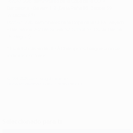
16/04/1996, semifinales de la Copa de la UEFA:
Barcelona - Bayern 1-2 (De la Peña 88; Babbel 39,
Witeczek 83)
02/04/1996, semifinales de la Copa de la UEFA: Bayern
- Barcelona 2-2 (Witeczek 52, Scholl 57; Oscar García
15, Hagi 77)
* Estadísticas en la UEFA Champions League si no se
indica lo contrario
© 1998-2026 UEFA. All rights reserved.
Última actualización: lunes, 15 de abril de 2013
Seleccionado para ti