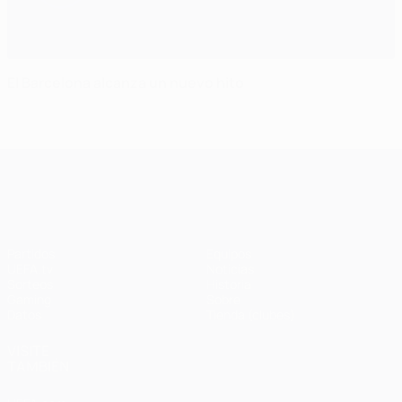
El Barcelona alcanza un nuevo hito
UEFA Champions League
Partidos
Equipos
UEFA.tv
Noticias
Sorteos
Historia
Gaming
Sobre
Datos
Tienda (clubes)
VISITE
TAMBIÉN