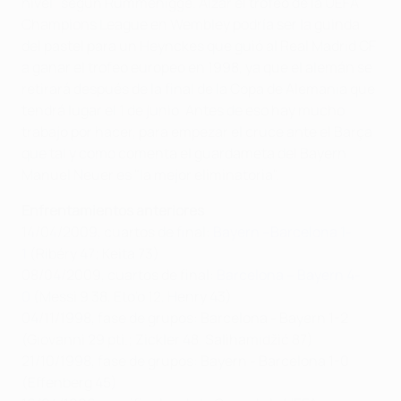
nivel" según Rummenigge. Alzar el trofeo de la UEFA
Champions League en Wembley podría ser la guinda
del pastel para un Heynckes que guió al Real Madrid CF
a ganar el trofeo europeo en 1998, ya que el alemán se
retirará después de la final de la Copa de Alemania que
tendrá lugar el 1 de junio. Antes de eso hay mucho
trabajo por hacer, para empezar el cruce ante el Barça
que tal y como comenta el guardameta del Bayern
Manuel Neuer es "la mejor eliminatoria".
Enfrentamientos anteriores
14/04/2009, cuartos de final:
Bayern –Barcelona 1-
1
(Ribéry 47; Keita 73)
08/04/2009, cuartos de final:
Barcelona – Bayern 4-
0
(Messi 9 38, Eto'o 12, Henry 43)
04/11/1998, fase de grupos: Barcelona - Bayern 1-2
(Giovanni 29 pti.; Zickler 48, Salihamidžić 87)
21/10/1998, fase de grupos: Bayern - Barcelona 1-0
(Effenberg 45)