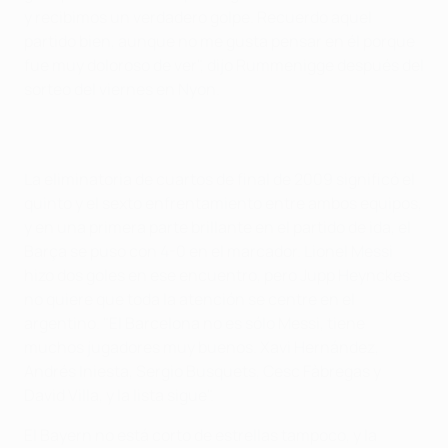
y recibimos un verdadero golpe. Recuerdo aquel
partido bien, aunque no me gusta pensar en él porque
fue muy doloroso de ver", dijo Rummenigge después del
sorteo del viernes en Nyon.
La eliminatoria de cuartos de final de 2009 significó el
quinto y el sexto enfrentamiento entre ambos equipos,
y en una primera parte brillante en el partido de ida, el
Barça se puso con 4-0 en el marcador. Lionel Messi
hizo dos goles en ese encuentro, pero Jupp Heynckes
no quiere que toda la atención se centre en el
argentino. "El Barcelona no es sólo Messi, tiene
muchos jugadores muy buenos. Xavi Hernández,
Andrés Iniesta, Sergio Busquets, Cesc Fàbregas y
David Villa, y la lista sigue".
El Bayern no está corto de estrellas tampoco, y la