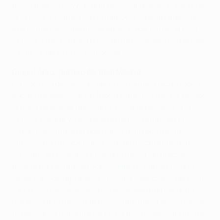
poco tarde. Si hoy hay que destacar algo es el cariño de
la afición. Es algo a lo que vamos a estar agradecidos
eternamente. Sabemos el aprecio que tienen a esta
afición, y nos hubiera gustado devolvérselo con el pase
a la final, pero no ha podido ser.
Diego López, portero del Real Madrid
Ha sido una decepción, pero hoy hemos hecho todo. El
equipo ha dado todo en todo momento y nos ha faltado
la pizca de suerte necesaria. Hay que destacar a la
afición, porque ya desde que hemos venido en el
autobús el ambiente que han organizado ha sido
impresionante. Nos han arropado muchísimo, han
confiado en nosotros y hay que darles las gracias
porque han estado de sobresaliente. Sabíamos que
llegar con ventaja al descanso iba a ser clave, pero aun
así hemos tenido ocasiones en la segunda parte para
hacer los tres goles que necesitábamos. Hemos tenido
fe pero lamentablemente no ha podido ser, aunque nos