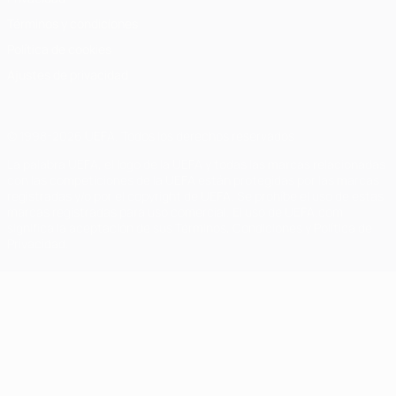
Términos y condiciones
Política de cookies
Ajustes de privacidad
© 1998-2026 UEFA. Todos los derechos reservados
La palabra UEFA, el logo de la UEFA y todas las marcas relacionadas
con las competiciones de la UEFA están protegidas por las marcas
registradas y/o por el copyright de UEFA. Se prohíbe el uso de estas
marcas registradas para uso comercial. El uso de UEFA.com
significa la aceptación de sus Términos, Condiciones y Política de
Privacidad.