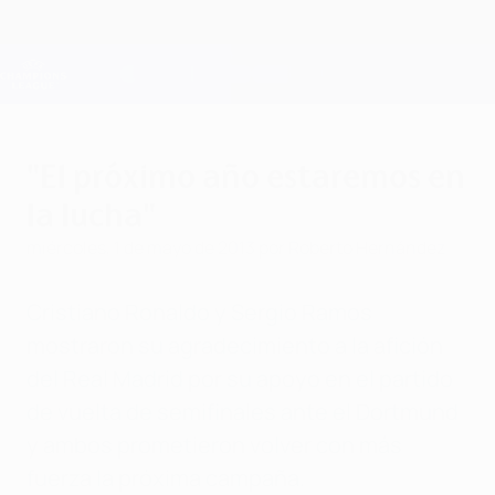
Saltar
al
contenido
Champions League oficial
Consíguela
principal
Resultados en directo y Fantasy
UEFA Champions League
"El próximo año estaremos en
la lucha"
miércoles, 1 de mayo de 2013
por Roberto Hernández
Cristiano Ronaldo y Sergio Ramos
mostraron su agradecimiento a la afición
del Real Madrid por su apoyo en el partido
de vuelta de semifinales ante el Dortmund
y ambos prometieron volver con más
fuerza la próxima campaña.