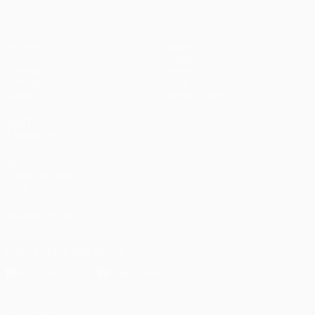
Partidos
Equipos
UEFA.tv
Noticias
Sorteos
Historia
Gaming
Sobre
Datos
Tienda (clubes)
VISITE
TAMBIÉN
UEFA.com
Fundación de la
UEFA
SÍGANOS EN
Descarga la app oficial
Privacidad