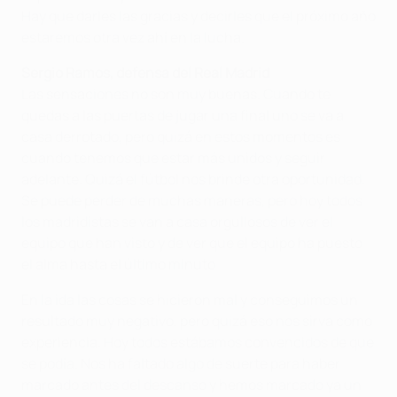
Hay que darles las gracias y decirles que el próximo año
estaremos otra vez ahí en la lucha.
Sergio Ramos, defensa del Real Madrid
Las sensaciones no son muy buenas. Cuando te
quedas a las puertas de jugar una final uno se va a
casa derrotado, pero quizá en estos momentos es
cuando tenemos que estar más unidos y seguir
adelante. Quizá el fútbol nos brinde otra oportunidad.
Se puede perder de muchas maneras, pero hoy todos
los madridistas se van a casa orgullosos de ver el
equipo que han visto y de ver que el equipo ha puesto
el alma hasta el último minuto.
En la ida las cosas se hicieron mal y conseguimos un
resultado muy negativo, pero quizá eso nos sirva como
experiencia. Hoy todos estábamos convencidos de que
se podía. Nos ha faltado algo de suerte para haber
marcado antes del descanso y hemos marcado ya un