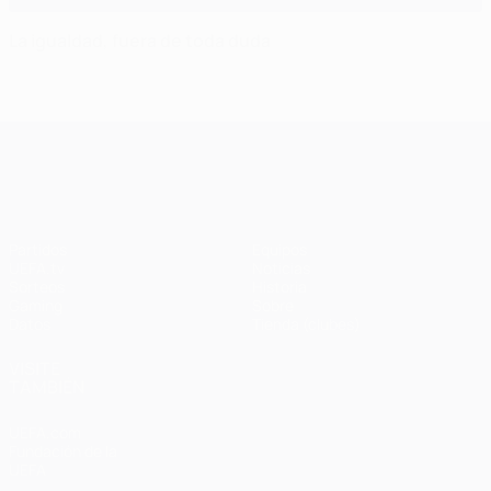
La igualdad, fuera de toda duda
UEFA Champions League
Partidos
Equipos
UEFA.tv
Noticias
Sorteos
Historia
Gaming
Sobre
Datos
Tienda (clubes)
VISITE
TAMBIÉN
UEFA.com
Fundación de la
UEFA