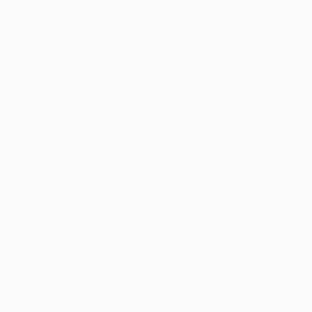
se encontraba Anatoliy Tymoshchuk.
• Como entrenador de la AS Roma, Spalletti logró dos
triunfos por 2-1 y 1-2 ante el Real Madrid en los octavos
de final de la UEFA Champions League 2007/08. En la
fase de grupos de la campaña anterior, la Roma perdió
por 2-1 ante el Valencia CF antes de ganar 1-0 el partido
de vuelta en la capital de Italia.
• Cristian Rodríguez fue compañero de Hulk en el FC
Porto y estuvo en el banquillo cuando el equipo
portugués perdió ante el Zenit por 3-1 en la fase de
grupos de la UEFA Champions League 2011/12.
• Hulk ayudó al Oporto a eliminar al Atlético de Madrid
en octavos de final de la UEFA Champions League
2008/09, y después marcó en el triunfo por 0-3 del
curso siguiente en la fase de grupos. En la UEFA Europa
League 2010/11, su Oporto superó al Sevilla FC y al
Villarreal CF en el camino hasta levantar el trofeo.