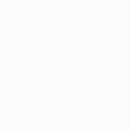
Málaga CF, un resultado del que no se acabaron de
recuperar, terminando terceros de su grupo por detrás
del equipo andaluz y del AC Milan.
• Al igual que el Zenit, el Atlético disputará la fase de
grupos por cuarta vez y también tiene malos recuerdos
ante equipos rusos. La pasada campaña cayó
eliminado en dieciseisavos de final de la UEFA Europa
League ante el FC Rubin Kazan.
Retrospectiva del partido
• El Atlético tiene un excelente balance reciente como
local en Europa. Ha ganado doce de sus últimos 13
partidos en el Vicente Calderón en competiciones de la
UEFA, con su única derrota llegando en febrero ante el
Rubin, 0-2. Ese resultado hizo que el 0-1 de la vuelta en
Rusia fuera insuficiente, y el equipo de Diego Simeone,
que era el campeón, quedó eliminado. Cristian Ansaldi