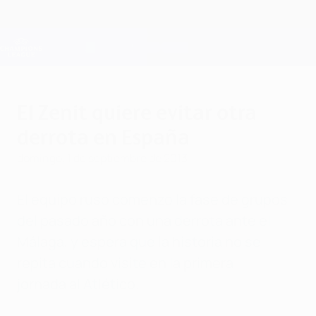
Saltar
al
contenido
Champions League oficial
Consíguela
principal
Resultados en directo y Fantasy
UEFA Champions League
El Zenit quiere evitar otra
derrota en España
domingo, 1 de septiembre de 2013
El equipo ruso comenzó la fase de grupos
del pasado año con una derrota ante el
Málaga, y espera que la historia no se
repita cuando visite en la primera
jornada al Atlético.