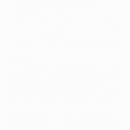
competición esta temporada. Se impuso al FC
Nordsjælland por 0-1 en Dinamarca y al FC Paços de
Ferreira por 1-4 en las rondas de clasificación, pero no
lo hizo tan bien en sus desplazamientos en la campaña
2012/13, ya que perdió cuatro de cinco. Su única
victoria llegó por 0-1 en Milán en la fase de grupos de la
UEFA Champions League el pasado mes de diciembre.
Curiosidades
• Como jugador del FC Internazionale Milano, Simeone
ganó por 1-2 al FC Spartak Moskva en las semifinales de
la Copa de la UEFA de la campaña 1997/98. Se enfrentó
al mismo rival en la fase de grupos de la UEFA
Champions League 1998/99, jugando en el triunfo por
2-1 en casa y marcando en el empate 1-1 en Moscú.
• Cuando jugaba en el SS Lazio, Simeone comenzó la
fase de grupos de la UEFA Champions League con un
triunfo por 0-3 ante el FC Shakhtar Donetsk en el que