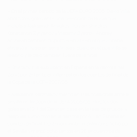
• En el primer partido de la UEFA EURO 2008, David Villa
anotó tres goles ante una selección de Rusia que
incluía a Aleksandr Anyukov, Roman Shirokov,
Konstantin Zyryanov y Vladimir Bystrov. Andrey
Arshavin también disputó el envite en el que España
eliminó a Rusia en semifinales, duelo en el que Villa se
lesionó y le dejó también fuera de la final.
• Shirokov fue expulsado en España en la derrota del
Zenit por 2-1 ante el Villarreal en los cuartos de final de
la Copa de la UEFA 2007/08.
• Aleksandr Kerzhakov marcó en tres ocasiones ante el
Sevilla en la Copa de la UEFA 2005/06. Hizo los dos
goles en el 2-1 del Zenit en casa en la fase de grupos, y
después sumó otro en la derrota por 4-1 en España en
cuartos de final. Posteriormente, el delantero fichó por
el Sevilla y marcó ocho tantos en 26 encuentros de