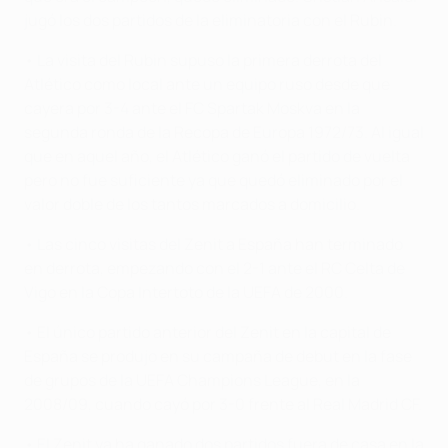
jugó los dos partidos de la eliminatoria con el Rubin.
• La visita del Rubin supuso la primera derrota del
Atlético como local ante un equipo ruso desde que
cayera por 3-4 ante el FC Spartak Moskva en la
segunda ronda de la Recopa de Europa 1972/73. Al igual
que en aquel año, el Atlético ganó el partido de vuelta
pero no fue suficiente ya que quedó eliminado por el
valor doble de los tantos marcados a domicilio.
• Las cinco visitas del Zenit a España han terminado
en derrota, empezando con el 2-1 ante el RC Celta de
Vigo en la Copa Intertoto de la UEFA de 2000.
• El único partido anterior del Zenit en la capital de
España se produjo en su campaña de debut en la fase
de grupos de la UEFA Champions League, en la
2008/09, cuando cayó por 3-0 frente al Real Madrid CF.
• El Zenit ya ha ganado dos partidos fuera de casa en la