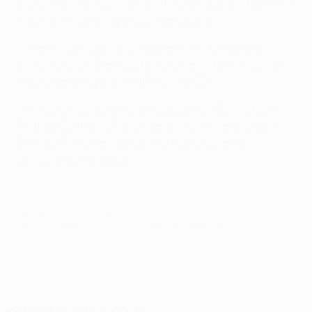
Liga entre 2006 y 2008, ganando la Copa de la UEFA, la
Copa del Rey y la Supercopa de España.
• Axel Witsel, cuando jugaba en el R. Standard de
Liège, venció 1-0 en casa ante el Sevilla en la fase de
grupos de la Copa de la UEFA 2008/09.
• Witsel y Nicolas Lombaerts juegan en Bélgica con
Thibaut Courtois y Toby Alderweireld, mientras que
Danny y Tiago Mendes son compañeros en la
selección portuguesa.
© 1998-2026 UEFA. All rights reserved.
Última actualización: lunes, 16 de septiembre de 2013