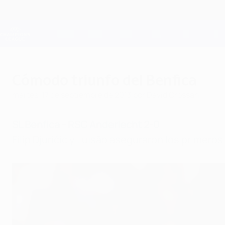
Saltar
al
contenido
Champions League oficial
principal
Resultados en directo y Fantasy
UEFA Champions League
Cómodo triunfo del Benfica
martes, 17 de septiembre de 2013
por David Crossan
SL Benfica - RSC Anderlecht 2-0
Filip Djuričić y Luisão aseguraron los primer