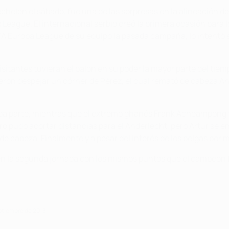
chelen el sábado, fue una de las sorpresas en la alineación d
League. El internacional serbio creó la primera ocasión para l
UEFA Europa League de su equipo la pasada campaña, lo intentó e
visitantes tuvieran el balón en su poder la mayor parte del tiem
ron despejar un córner de Pérez, el cual remató de cabeza And
nda parte, mientras que el extremo ghanés Frank Acheampong f
ro pudo acortar distancias para el Anderlecht, pero Artur se e
 de cabeza. Finalmente y a pesar del interés de los belgas por 
 en la segunda jornada con los mismos puntos que el campeón 
eptiembre de 2013