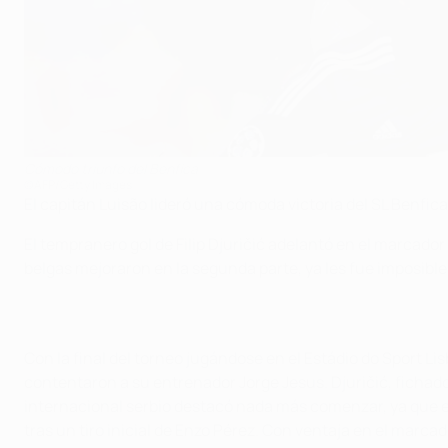
Cómodo triunfo del Benfica
©AFP/Getty Images
El capitán Luisão lideró una cómoda victoria del SL Benfi
El tempranero gol de Filip Djuričić adelantó en el marcado
belgas mejoraron en la segunda parte, ya les fue imposible
Con la final del torneo jugándose en el Estádio do Sport Li
contentaron a su entrenador Jorge Jesus. Djuričić, fichad
internacional serbio destacó nada más comenzar, ya que en e
tras un tiro inicial de Enzo Pérez. Con ventaja en el mar