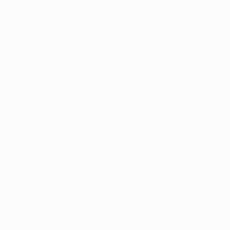
Aleksandar Mitrović, que marcó un doblete contra el KV Me
hizo debutar al delantero de 19 años en la UEFA Champions 
detuvo Artur. Cardozo, que marcó el gol en la final de la 
portero visitante desbarató.
El Benfica, con ventaja en el marcador, se limitó a que los 
medio de su capitán. Los jugadores del Anderlecht no pudie
el cuero para fusilar a Proto.
El equipo local jugó con el convencional 4-4-2 en la segu
sufría con su velocidad. Matías Suárez con un lejano dispa
portero del Benfica le privó del gol a Suárez tras su remate
El conjunto de Jesus se medirá al Paris Saint-Germain FC
FC en Bélgica en su próximo encuentro.
© 1998-2026 UEFA. All rights reserved.
Última actualización: viernes, 20 de s