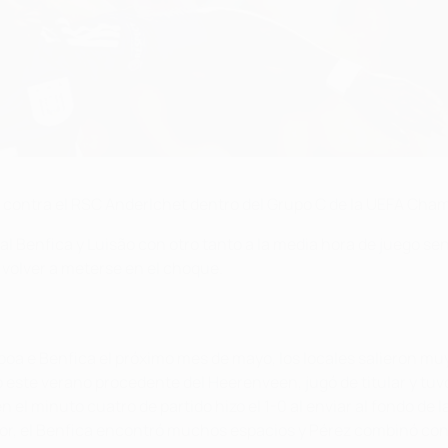
ca contra el RSC Anderlchet dentro del Grupo C de la UEFA Ch
r al Benfica y Luisão con otro tanto a la media hora de juego 
 volver a meterse en el choque.
sboa e Benfica el próximo mes de mayo, los locales salieron muy
o este verano procedente del Heerenveen, jugó de titular y tu
l minuto cuatro de partido hizo el 1-0 al enviar al fondo de la
cador, el Benfica encontró muchos espacios y Pérez combinó c