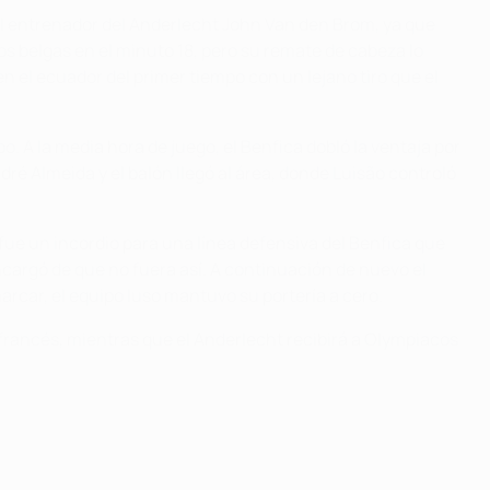
el entrenador del Anderlecht John Van den Brom, ya que
os belgas en el minuto 18, pero su remate de cabeza lo
n el ecuador del primer tiempo con un lejano tiro que el
po. A la media hora de juego, el Benfica dobló la ventaja por
ré Almeida y el balón llegó al área, donde Luisão controló
ue un incordio para una línea defensiva del Benfica que
ncargó de que no fuera así. A continuación de nuevo el
marcar, el equipo luso mantuvo su portería a cero.
francés, mientras que el Anderlecht recibirá a Olympiacos