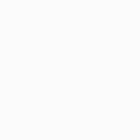
 salió con ganas de llevar la iniciativa del partido. Sin
fortuna del Viktoria desembocó en un balón suelto que
sa rusa, permitiendo una gran ocasión de Daniel Kolář en el
sta vez la suerte le iba a sonreír al CSKA, ya que en el
para que el serbio, en un remate no demasiado ortodoxo,
, recibió un pase en profundidad perfecto de Tošić y definió
 y las ocasiones no fueron tan numerosas. En el minuto 53
nio era local y las pocas oportunidades de gol también.
áth para intentar empujar al CSKA contra su portería.
arte de Radim Řezník pasó por debajo del pie del guardameta
uto 91, ya casi con el tiempo acabado. Un despeje de puños