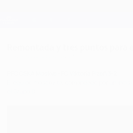
Saltar
al
contenido
Champions League oficial
principal
Resultados en directo y Fantasy
UEFA Champions League
Remontada y tres puntos para 
miércoles, 2 de octubre de 2013
PFC CSKA Moskva - FC Viktoria Plzeň 3-2
El equipo moscovita, comandado por un incisi
el Grupo D.