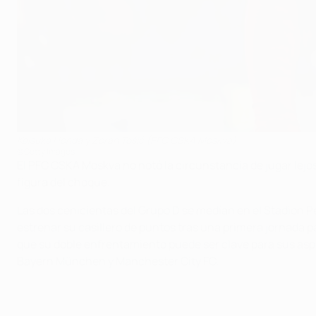
Keisuke Honda y Zoran Tošić (PFC CSKA Moskva)
©Getty Images
El PFC CSKA Moskva no notó la circunstancia de jugar lejos
figura del choque.
Las dos cenicientas del Grupo D se medían en el Stadion P
estrenar su casillero de puntos tras una primera jornada p
que su doble enfrentamiento puede ser clave para sus aspir
Bayern München y Manchester City FC.