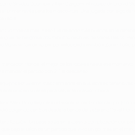
mo Seydou Doumbia y Alan Dzagoev, el equipo de Leonid Slutski
el primer revés para los moscovitas. Una jugada con algo de 
ta vacía.
 acentuó todavía más. Y eso fue dejando más huecos en la defen
a igual de peligrosa dos minutos después de Marek Bakoš. Pero e
 Musa se fue de su par por velocidad y asistió a Zoran Tošić 
 al marcador. Honda, el mejor de los locales hasta ese momento
ara mandar el partido con 2-1 al descanso.
s equipos estuvieron más centrados en sus labores defensivas
 apareció en su área para salvar la ocasión checa.
eno Mark González para refrescar el centro del campo. El domi
spondió colgando centros desde la banda del veterano Pavel Horv
portero Kozáčik. Un pase atrás sin excesiva complicación por p
ue bajó el telón de un partido que vivió un gol más en el min