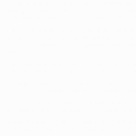
A pesar de las ausencias de dos jugadores fundamentales co
embargo solo pasaron cuatro minutos antes de que llegara 
František Rajtoral se encargó de transformar en gol a puer
Con el 0-1 la estrategia de ir a por el partido del CSKA se
minuto 14 que a punto estuvo de convertirse en el 0-2 y otr
minuto 19 iba a empatar con otra jugada afortunada. Ahmed
batiera a Matúš Kozáčik.
Y antes de la media hora el cuadro de Slutski dio la vuelta
con un sutil toque con el exterior de su pierna izquierda p
En la segunda parte el partido no arrancó tan alocado. Lo
si estuvo cerca del empate Kolář, pero curiosamente Honda
Con la hora de choque superada el CSKA dio entrada al chil
Kirill Nababkin probó suerte desde lejos, y el Viktoria re
Al final iba a llegar el 3-1 en una jugada desgraciada del 
checo ante la mirada atónita de sus compañeros. Un tanto q