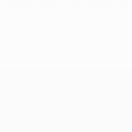
oria y Bakoš acabó remachando a gol segundos antes del final.
bre de 2013