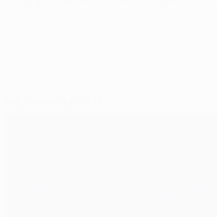
de Igor Akifeev rebotó en la cabeza de un jugador del Vikt
© 1998-2026 UEFA. All rights reserved.
Última actualización: jueves, 3 de octu
Seleccionado para ti