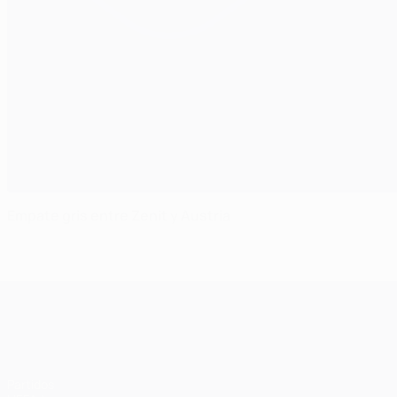
Empate gris entre Zenit y Austria
UEFA Champions League
Partidos