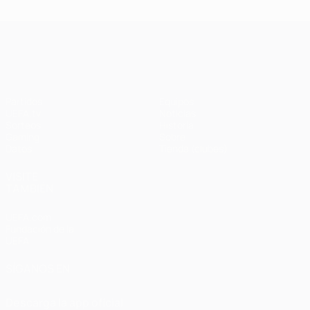
UEFA Champions League
Partidos
Equipos
UEFA.tv
Noticias
Sorteos
Historia
Gaming
Sobre
Datos
Tienda (clubes)
VISITE
TAMBIÉN
UEFA.com
Fundación de la
UEFA
SÍGANOS EN
Descarga la app oficial