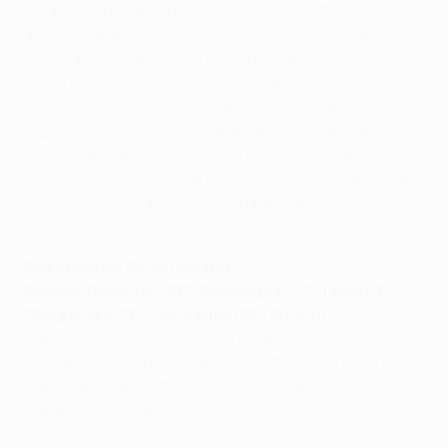
octavos dependerá de muchos factores. Tenemos que
aprovechar mejor nuestras ocasiones, pero lo más
importante es demostrar un fútbol del futuro. El
talento no siempre es suficiente para conseguir
resultados. En este nivel, también necesitas
experiencia, algo que les falta a muchos de nuestros
jóvenes atacantes. Sin embargo, creo en nuestro
equipo, creo en mis jugadores y opino que el apoyo de
nuestros aficionados nos ayudará a sacar un buen
resultado.
Resultado del fin de semana
Sábado: Shakhtar - PFC Sevastopol 4-0 (Taison 8’,
Chygrynskiy 23’, Luiz Adriano 26’, Srna 34’)
Kanibolotskiy; Srna, Kucher, Chygrynskiy, Ismaily;
Stepanenko, Fred (Fernando 46’), Douglas Costa
(Wellington Nem 62’), Alex Teixeira, Taison; Luiz
Adriano (Ferreyra 46’)