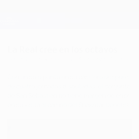
Saltar
al
contenido
Champions League oficial
Consíguela
principal
Resultados en directo y Fantasy
UEFA Champions League
La Real cree en los octavos
martes, 26 de noviembre de 2013
por Gonzalo Aguado
Con un solo punto en su casillero después
de cuatro jornadas disputadas, el conjunto
de San Sebastián no tiene margen de error
en su visita al campo del Shakhtar Donetsk.