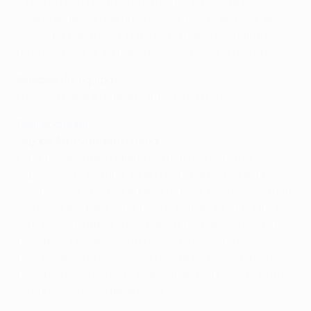
• Una cómoda victoria en Donetsk hace que el
Shakhtar lleve 31 partidos de liga invicto en casa, de los
cuales ha ganado 28. Darijo Srna marcó su quinto gol
de la temporada, su mejor registro hasta la fecha.
Noticias del equipo
Lucescu tiene a toda la plantilla a su disposición.
Real Sociedad
Jagoba Arrasate, entrenador
El partido allí fue igualado y lo que nos faltó fue
experiencia y fortuna, es el quinto partido en esta
competición y hemos aprendido más, pero no creo que
sea clave eso para el partido de mañana. Es una final,
no hay vuelta atrás, y eso hace que lo demos todo un
poco más, que demos un plus, va a ser complicado,
pero estamos convencidos de que eso nos va a venir
bien. Hay muchas formas de ganar, en primer minuto o
el último, y a ver si tenemos suerte.