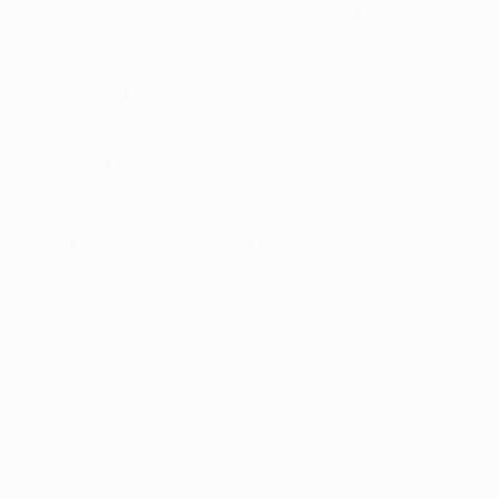
en la cadera) no jugaron el fin de semana, si bien el
primero ha viajado a Ucrania. David Zurutuza también
ha viajado a pesar de torcerse el tobillo en el choque
ante el Celta.
Estadística
• El primer partido como local de Lucescu ante un rival
español llegó hace 40 años con el FC Dinamo
Bucureşti superando 2-0 al Club Atlético de Madrid en
la segunda ronda de la Copa de Europa 1973/74. Su
balance como local ante equipos españoles, con
jugador y como técnico, es de cuatro triunfos, tres
empates y seis derrotas.
© 1998-2026 UEFA. All rights reserved.
Última actualización: martes, 26 de noviembre de 2013