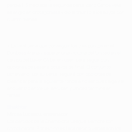
perdía 1-3 mediada la segunda parte, pero Carlos Vela
se erigió en protagonista y dio el triunfo a los suyos con
cuatro dianas.
• La Real tiene que conseguir los tres puntos en el
Donbass Arena y esperar una victoria del United en el
campo del Bayer 04 Leverkusen para seguir con
opciones de pasar a octavos de final. El conjunto
ucraniano, por su parte, seguirá con opciones de
clasificar para la siguiente ronda a no ser que caiga y el
encuentro entre Leverkusen y United termine en
tablas.
Shakhtar
Mircea Lucescu, entrenador
Los partidos de la Champions League siempre son
complicados. Por eso no es fácil decir quiénes son los