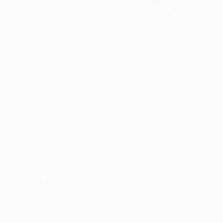
Sábado: Real Sociedad - RC Celta de Vigo 4-3 (Vela 6’
61’ 78’ 81’; Rafinha 23’ 56’, López Sánchez 28’)
Bravo; Zaldúa (Ros 80’), Mikel González (Agirretxe
66’), Iñigo Martínez, De la Bella; Bergara, Zurutuza
(Pardo 38’), Castro, Xabi Prieto, Griezmann, Vela.
• Carlos Vela marcó cuatro goles por primera vez en su
carrera como profesional y la Real remontó para
asegurar tres puntos que le colocan sexto en la Liga
española.
• Es la primera vez en la Liga que un jugador mexicano
marca cuatro goles en un mismo partido. Meho Kodro
(1995) fue el último jugador
txuri-urdin
en marcar
cuatro dianas.
Noticias del equipo
Esteban Granero continúa su recuperación de una
grave lesión de rodilla, mientras que Gorka Elustondo
(cuádriceps derecho) y Carlos Martínez (sobrecarga