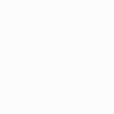
Artur:
Nosotros siempre damos el 200 por ciento,
independientemente del lugar en el que se celebre la
final. Por supuesto, debido a que es nuestra casa todos
tenemos ese sueño, pero sabemos que es muy difícil.
Para llegar a ella hay que ser prácticamente perfectos,
y eso comienza el martes. Pero por desgracia el
resultado del grupo no depende de nosotros. Lo que
tenemos que hacer es dar lo máximo el martes, hacer
todo lo posible por ganar y si todo va bien accederemos
a octavos de final.
© 1998-2026 UEFA. All rights reserved.
Última actualización: lunes, 9 de diciembre de 2013
Seleccionado para ti