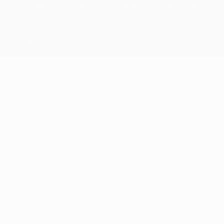
con las competiciones de la UEFA están protegidas por las marcas
registradas y/o por el copyright de UEFA. Se prohíbe el uso de estas
marcas registradas para uso comercial. El uso de UEFA.com
significa la aceptación de sus Términos, Condiciones y Política de
Privacidad.