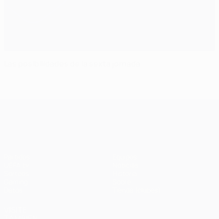
Las posibilidades de la sexta jornada
UEFA Champions League
Partidos
Equipos
UEFA.tv
Noticias
Sorteos
Historia
Gaming
Sobre
Datos
Tienda (clubes)
VISITE
TAMBIÉN