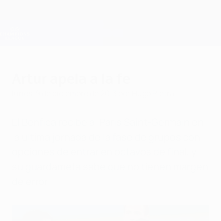
Saltar
al
contenido
Champions League oficial
Consíguela
principal
Resultados en directo y Fantasy
UEFA Champions League
Artur apela a la fe
lunes, 9 de diciembre de 2013
por Hugo Pietra
El Benfica recibe al Paris Saint-Germain en
la última jornada de la fase de grupos con
opciones de entrar en octavos de final, y
su guardameta sabe que no tienen margen
de error.