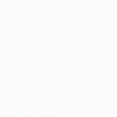
Real Madrid CF (6) FC Schalke 04 (1)
El Madrid sólo ha perdido en dos de las 25 ocasiones
que ha recibido a un equipo alemán en la capital de
España, con 19 victorias y cuatro empates. El revés de
la ida significó que el Schalke sólo ha ganado dos de
sus últimos 14 envites ante rivales españoles,
sufriendo siete derrotas. En doce visitas a clubes de la
Liga su balance es de dos victorias, cinco empates y
cinco derrotas.
Borussia Dortmund (4) - FC Zenit (2)
El Zenit ha caído en las tres eliminatorias en las que ha
perdido en casa el partido de ida, todas en la Copa de la
UEFA: contra el 1. FC Dynamo Dresden en la primera
ronda de la edición 1981/82 (1-2 en casa, 4-1 a
domicilio), contra el Stuttgart en la segunda ronda de