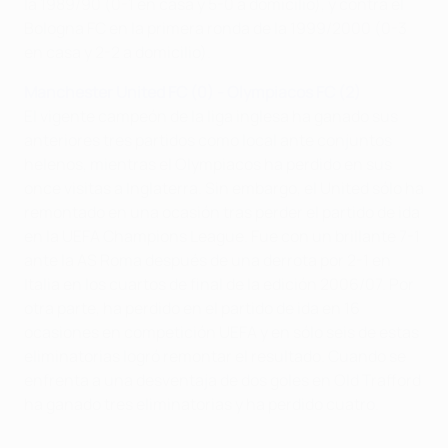
la 1989/90 (0-1 en casa y 5-0 a domicilio), y contra el
Bologna FC en la primera ronda de la 1999/2000 (0-3
en casa y 2-2 a domicilio).
Manchester United FC (0) - Olympiacos FC (2)
El vigente campeón de la liga inglesa ha ganado sus
anteriores tres partidos como local ante conjuntos
helenos, mientras el Olympiacos ha perdido en sus
once visitas a Inglaterra. Sin embargo, el United sólo ha
remontado en una ocasión tras perder el partido de ida
en la UEFA Champions League. Fue con un brillante 7-1
ante la AS Roma después de una derrota por 2-1 en
Italia en los cuartos de final de la edición 2006/07. Por
otra parte, ha perdido en el partido de ida en 16
ocasiones en competición UEFA y en sólo seis de estas
eliminatorias logró remontar el resultado. Cuando se
enfrenta a una desventaja de dos goles en Old Trafford
ha ganado tres eliminatorias y ha perdido cuatro.