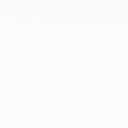
Saltar
al
contenido
Champions League oficial
Consíguela
principal
Resultados en directo y Fantasy
UEFA Champions League
Datos y cifras de los partidos
de vuelta
viernes, 14 de marzo de 2014
UEFA.com repasa los próximos encuentros
en la UEFA Champions League, con el
Chelsea y el Borussia tratando de cerrar su
pase, y el Manchester United buscando
una gran remontada.