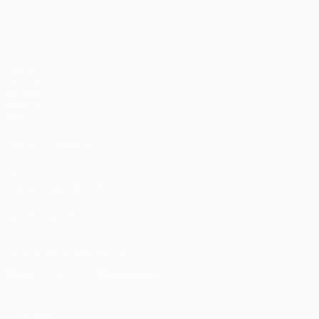
Partidos
UEFA.tv
Sorteos
Gaming
Datos
VISITE TAMBIÉN
UEFA.com
Fundación de la UEFA
SÍGANOS EN
Descarga la app oficial
Privacidad