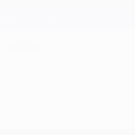
Saltar
al
contenido
Champions League oficial
principal
Resultados en directo y Fantasy
UEFA Champions League
Ganador
miércoles, 2 de abril de 2014
¿Quién se llevará el partido?
© 1998-2026 UEFA. All rights reserved.
Última actualización: miércoles, 2 de ab
UEFA Champions League