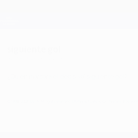
Saltar
al
contenido
Champions League oficial
principal
Resultados en directo y Fantasy
UEFA Champions League
siguiente gol
martes, 8 de abril de 2014
¿Quién marcará el 'decisivo' siguiente gol?
© 1998-2026 UEFA. All rights reserved.
Última actualización: martes, 8 de abri
UEFA Champions League