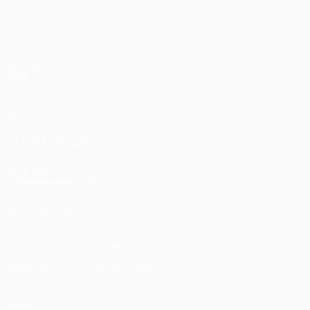
Partidos
UEFA.tv
Sorteos
Gaming
Datos
VISITE TAMBIÉN
UEFA.com
Fundación de la UEFA
SÍGANOS EN
Descarga la app oficial
Privacidad