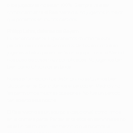
o los jugadores no están 100%. Siempre va a ser
complicado ante el Real Madrid si no jugamos lo mejor
que podemos en los dos partidos.
Philipp Lahm, defensa del Bayern
Es decepcionante. Esperábamos mucho de este
partido, pero colocarse con dos tantos en contra en
jugadas a balón parado ante un equipo como el Madrid
nos puso las cosas muy complicadas. No jugamos tan
bien como lo hicimos en la ida.
Nuestra formación fue distinta y no estuvimos bien
tácticamente. Controlamos el partido en Madrid y no
les permitimos muchas ocasiones. No fue un partido
tan abierto esta noche.
El Real Madrid es un equipo excepcional, como vimos
en la primera parte. Perder ante ellos en semifinales no
es el fin del mundo. Han hecho lo que hicimos la