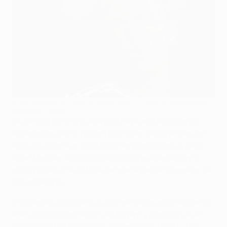
Arjen Robben, durante la derrota por 0-4 ante el Real Madrid
©AFP/Getty Images
La derrota por 0-4 puede que haya acabado con las
esperanzas del FC Bayern München de defender con
éxito su corona en la UEFA Champions League, pero
Arjen Robben se mostró decidido a quedarse con lo
positivo tras una exitosa campaña para el campeón de
la Bundesliga.
El holandés consideró que el marcador era irrelevante
a la luz de la eliminación del Bayern y admitió que el
Real Madrid CF había sido "mejor". Por su parte, Toni