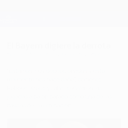
Saltar
al
contenido
Champions League oficial
Consíguela
principal
Resultados en directo y Fantasy
UEFA Champions League
El Bayern digiere la derrota
miércoles, 30 de abril de 2014
por Andy James
"Estamos muy decepcionados y esto
realmente nos hace daño", comentó
Robben. Kroos y Lahm señalaron las
jugadas a balón parado como una de las
causas de la eliminación.