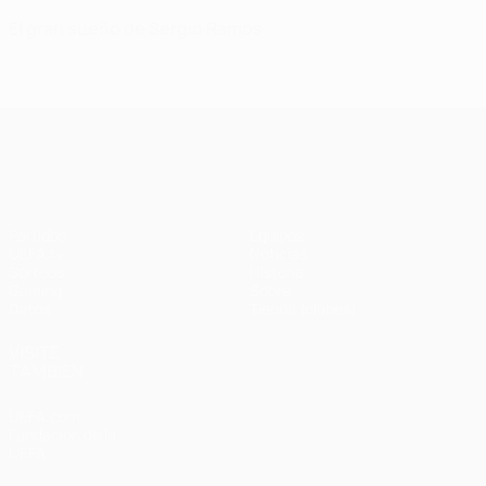
El gran sueño de Sergio Ramos
UEFA Champions League
Partidos
Equipos
UEFA.tv
Noticias
Sorteos
Historia
Gaming
Sobre
Datos
Tienda (clubes)
VISITE
TAMBIÉN
UEFA.com
Fundación de la
UEFA