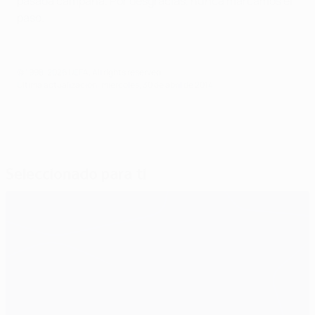
pasada campaña. Por desgracias, nunca marcamos el
paso.
© 1998-2026 UEFA. All rights reserved.
Última actualización: miércoles, 30 de abril de 2014
Seleccionado para ti