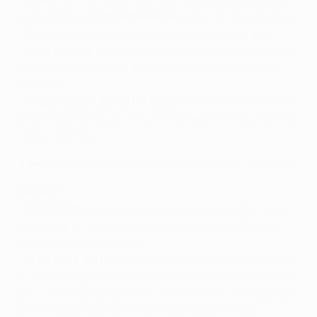
en la victoria del
FC Schalke 04
ante el FC Augsburg por
1-0. Es el cuarto gol del holandés en la temporada.
• El
NK Maribor
se queda a nueve puntos de la cabeza
de la liga eslovena al caer por 0-1 en casa ante el NK
Domžale.
• El
Sporting Clube de Portugal
sufrió una dura derrota
ante el Vitória SC por 3-0 y eso le deja a tres puntos del
líder, el Benfica.
5 de noviembre:
Sporting - Schalke
,
Maribor - Chelsea
Grupo H
• El
FC Porto
sigue a un punto de la cima en Portugal
tras ganar su tercer partido seguido con un 2-0 en
casa ante el CD Nacional.
• El
FC BATE Borisov
dio un paso importante para ganar
su novena liga consecutive en Bielorrusia al imponerse
por 1-2 al FC Dinamo Minsk. Ahora tiene cuatro puntos
de ventaja a falta de tres jornadas para el final.