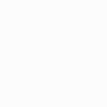
Grupo A
• El
Club Atlético de Madrid
logró su cuarta victoria
consecutive en todas las competiciones al superar al
Córdoba CF por 4-2 con dos tantos de Antoine
Griezmann.
• La
Juventus
se colocó con tres puntos de ventaja al
frente de la Serie A tras imponerse 0-2 al Empoli FC.
Andrea Pirlo marcó de falta por 26ª vez en Serie A.
• Ya campeón desde hace algunas semanas, el
Malmö
FF
acabó la temporada liguera con derrota al caer por
2-1 ante el Åtvidabergs FF pese a adelantarse por medio
de Anton Tinnerholm.
• El
Olympiacos FC
, segundo en la liga Helena, no logró
meter más presión al PAOK FC al empatar a cero ante el
Asteras Tripolis FC.