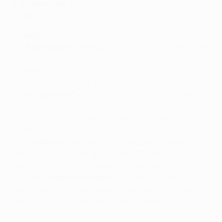
4 de noviembre:
Malmö - Atlético
,
Juventus -
Olympiacos
Grupo B
• El
Real Madrid CF
aseguró su 11ª victoria consecutiva
en todas las competiciones al imponerse por 0-4 al
Granada CF. Cristiano Ronaldo, Karim Benzema y
James Rodrígue (por partida doble) hicieron los goles.
• El
FC Basel 1893
volvió a la cima en Suiza tras ganar
2-0 en casa al Grasshopper Club en una jornada en la
que el FC Zürich cayó por 3-2 ante el colista, el FC
Luzern.
• El
Liverpool FC
se queda a 12 puntos del Chelsea FC,
líder de la liga inglesa, tras perder 1-0 ante un
Newcastle United FC que empieza a resurgir.
• El
PFC Ludgorets Razgrad
superó al PFC Marek
Dupnitza por 4-0. Dani Abalo marcó dos goles y los
otros dos los hicieron Marcelinho y Roman Bezjak.