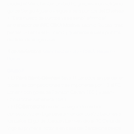
ciudad al Manchester United FC gracias a un solitario
gol de Sergio Agüero y sigue a seis puntos del Chelsea.
• “Este hueco de puntos ya es serio”, afirmó el
entrenador del
PFC CSKA Moskva
, Leonid Slutski, tras
perder 0-1 ante el FC Zenit y quedarse a siete puntos
del líder de la liga rusa.
5 de noviembre:
Manchester City - CSKA
,
Bayern -
Roma
Grupo F
• El
Paris Saint-Germain
lleva 17 partidos sin perder en
todas las competiciones tras imponerse por 1-2 al FC
Lorient con goles de Edinson Cavani (60’) y Jean-
Christophe Bahebeck (68’).
• El
FC Barcelona
perdió su segundo partido
consecutivo en Liga pese a mandar cuatro balones a
los palos. El gol de Joaquín Larrivey dio al RC Celta de
Vigo su primera victoria en casa del Barcelona desde