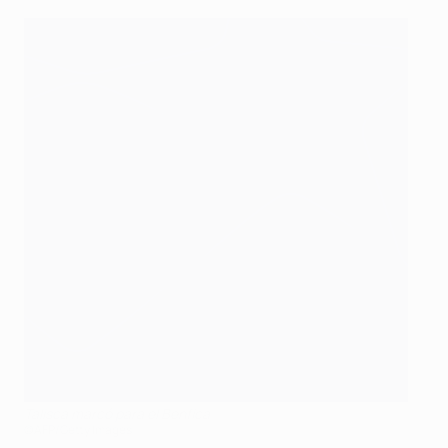
Talisca marcó para el Benfica
©AFP/Getty Images