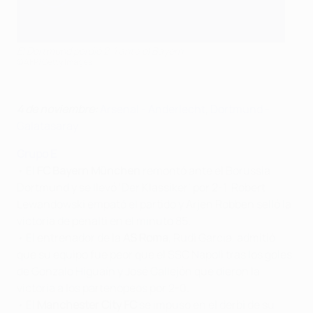
El Dortmund perdió 2-1 ante el Bayern
©AFP/Getty Images
4 de noviembre:
Arsenal - Anderlecht
,
Dortmund -
Galatasaray
Grupo E
• El
FC Bayern München
remontó ante el Borussia
Dortmund y se llevó ‘Der Klassiker’ por 2-1. Robert
Lewandowski empató el partido y Arjen Robben selló la
victoria de penalti en el minuto 85.
• El entrenador de la
AS Roma
, Rudi Garcia, admitió
que su equipo fue peor que el SSC Napoli tras los goles
de Gonzalo Higuaín y José Callejón que dieron la
victoria a los partenopeos por 2-0.
• El
Manchester City FC
se impuso en el derbi de su