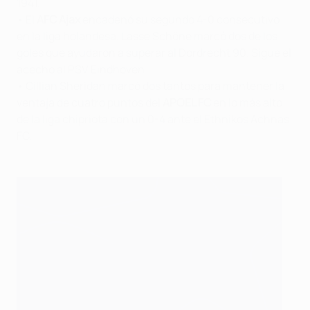
1941.
• El
AFC Ajax
encadenó su segundo 4-0 consecutivo
en la liga holandesa. Lasse Schöne marcó dos de los
goles que ayudaron a superar al Dordrecht 90. Sigue el
acecho al PSV Eindhoven.
• Cillian Sheridan marcó dos tantos para mantener la
ventaja de cuatro puntos del
APOEL FC
en lo más alto
de la liga chipriota con un 0-4 ante el Ethnikos Achnas
FC.