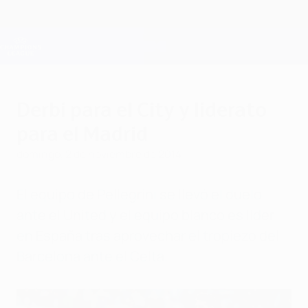
Saltar
al
contenido
Champions League oficial
Consíguela
principal
Resultados en directo y Fantasy
UEFA Champions League
Derbi para el City y liderato
para el Madrid
domingo, 2 de noviembre de 2014
El equipo de Pellegrini se llevó el duelo
ante el United y el equipo blanco es líder
en España tras aprovechar el tropiezo del
Barcelona ante el Celta.