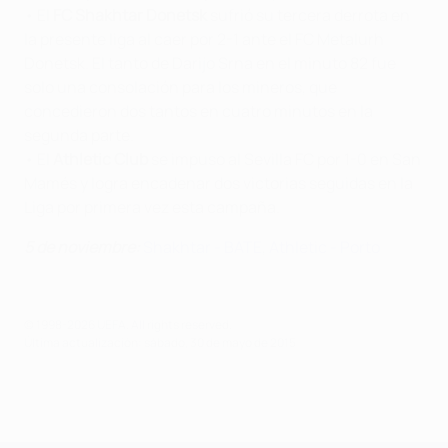
• El
FC Shakhtar Donetsk
sufrió su tercera derrota en
la presente liga al caer por 2-1 ante el FC Metalurh
Donetsk. El tanto de Darijo Srna en el minuto 82 fue
solo una consolación para los mineros, que
concedieron dos tantos en cuatro minutos en la
segunda parte.
• El
Athletic Club
se impuso al Sevilla FC por 1-0 en San
Mamés y logra encadenar dos victorias seguidas en la
Liga por primera vez esta campaña.
5 de noviembre:
Shakhtar - BATE
,
Athletic - Porto
© 1998-2026 UEFA. All rights reserved.
Última actualización: sábado, 30 de mayo de 2015