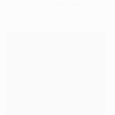
• El líder de la liga belga, el
RSC Anderlecht
, logró
empatar a uno ante el KSC Lokeren OV con un gol en el
minuto 91 de Cyriac.