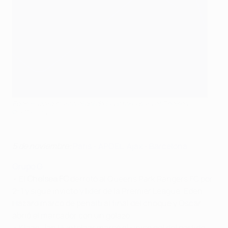
Eden Hazard marcó el gol de la victoria para el Chelsea
©Getty Images
5 de noviembre:
Paris - APOEL
,
Ajax - Barcelona
Grupo G
• El
Chelsea FC
derrotó al Queens Park Rangers FC por
2-1 y sigue invicto y líder de la Premier League. Eden
Hazard marcó de penalti al final del choque y Oscar
abrió el marcador con un golazo.
• Klaas-Jan Huntelaar marcó el único gol del partido