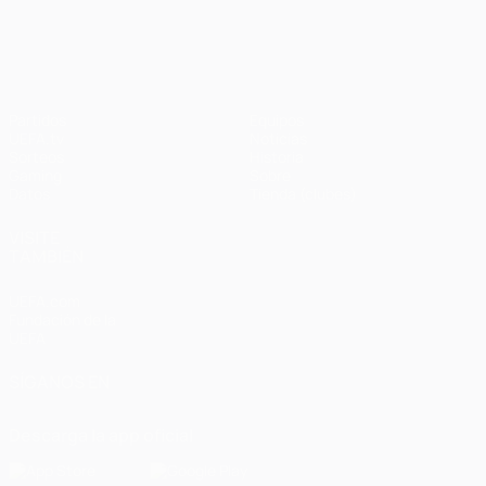
UEFA Champions League
Partidos
Equipos
UEFA.tv
Noticias
Sorteos
Historia
Gaming
Sobre
Datos
Tienda (clubes)
VISITE
TAMBIÉN
UEFA.com
Fundación de la
UEFA
SÍGANOS EN
Descarga la app oficial