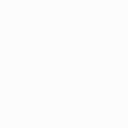
pasado mes de abril.
• Talisca marcó un tanto de bella factura desde 25
metros para que el
SL Benfica
se impusiera por 1-0 al
Rio Ave FC. El ariete de 20 años da al líder de la liga lusa
su séptima victoria de la campaña.
4 de noviembre:
Zenit - Leverkusen
,
Benfica - Mónaco
Grupo D
•
El
Borussia Dortmund
cayó a la zona de descenso de
la Bundesliga. Marco Reus adelantó al equipo en
Múnich, pero el Bayern acabó ganando 2-1.
• Alexis Sánchez marcó su cuarto gol en tres partidos
para el
Arsenal FC
en la victoria por 3-0 ante el Burnley
FC.
• Büyük Adem adelantó al Kasımpaşa SK en la primera
mitad, pero el
Galatasaray AŞ
empató justó después
del descanso por medio de Burak Yılmaz (cuatro goles
en liga) y acabó llevándose los tres puntos con un
tanto de Umut Bulut en el descuento.