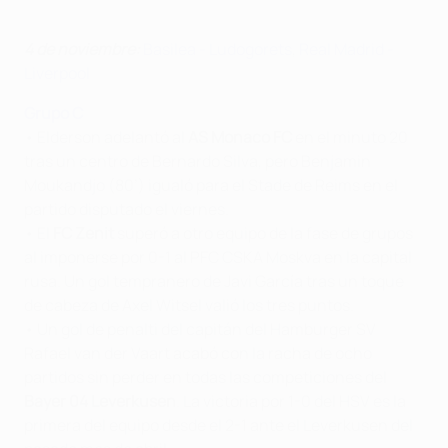
4 de noviembre:
Basilea -
Ludogorets
,
Real Madrid
-
Liverpool
Grupo C
• Elderson adelantó al
AS Monaco FC
en el minuto 20
tras un centro de Bernardo Silva, pero Benjamin
Moukandjo (80’) igualó para el Stade de Reims en el
partido disputado el viernes.
• El
FC Zenit
superó a otro equipo de la fase de grupos
al imponerse por 0-1 al PFC CSKA Moskva en la capital
rusa. Un gol tempranero de Javi García tras un toque
de cabeza de Axel Witsel valió los tres puntos.
• Un gol de penalti del capitán del Hamburger SV
Rafael van der Vaart acabó con la racha de ocho
partidos sin perder en todas las competiciones del
Bayer 04 Leverkusen
. La victoria por 1-0 del HSV es la
primera del equipo desde el 2-1 ante el Leverkusen del