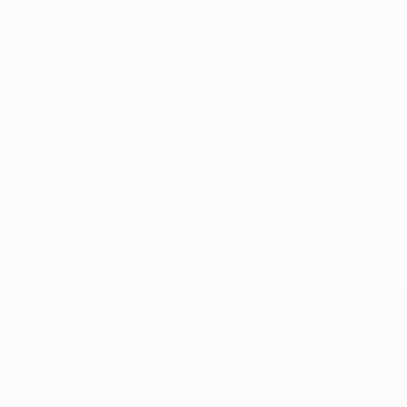
Previa: Ajax - Barcelona
UEFA Champions League
Partidos
Equipos