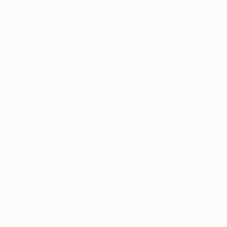
El Athletic es un club diferente. Tiene una filosofía que
le marca. La unión es más fuerte. El efecto de San
Mamés es importante y el empuje del público nos da
mucho, pero el público empuja pero no juega. Tenemos
que ser mejores que el Oporto. Estamos más obligados
mañana que el Oporto. No firmo ser terceros.
Julen Lopetegui, entrenador del Oporto
Podemos clasificarnos si ganamos al Athletic pero no
hacemos cuentas. Tenemos que hacer un buen
partido. Pensar en clasificarnos no nos ayuda a
competir. Simplemente estamos concentrados en lo
que tenemos que hacer. No nos paramos a pensar qué
es lo que puede pasar, cada partido es diferente,
tenemos un rival que quiere hacer una gran
exhibición, como nosotros. Nada externo nos va a
ayudar. Lo que hagamos es lo que nos ayudará a ganar
el partido.
Seguro que si no juega Aduriz juega otro compañero