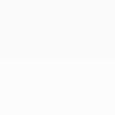
Ajustes de privacidad
© 1998-2026 UEFA. Todos los derechos reservados
La palabra UEFA, el logo de la UEFA y todas las marcas relacionadas
con las competiciones de la UEFA están protegidas por las marcas
registradas y/o por el copyright de UEFA. Se prohíbe el uso de estas
marcas registradas para uso comercial. El uso de UEFA.com
significa la aceptación de sus Términos, Condiciones y Política de
Privacidad.