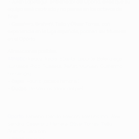
•
Julen Lopetegui, entrenador del Oporto, avisa que su
equipo está centrado y no piensa en los octavos de
final
•
Casemiro, Brahimi, Tello y Óliver Torres, con
experiencia en la Liga española, podrían ser titulares
en el Oporto
Alineaciones posibles
Athletic:
Iraizoz, Iraola, Etxeita, Laporte, Balenziaga;
Iturraspe, Rico, Susaeta, Beñat, Muniain, Guillermo
Fernández.
•
Bajas:
Aduriz (bíceps femoral)
•
Dudas:
De Marcos (dedo del pie)
Oporto:
Fabiano; Danilo, Maicon, Martins Indi, Alex
Sandro; Casemiro, Herrera, Óliver Torres; Tello,
Brahimi, Jackson.
•
Bajas:
ninguna