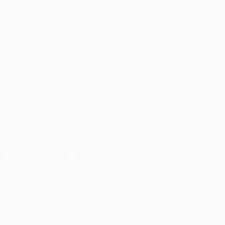
UEFA.tv
Noticias
Sorteos
Historia
Gaming
Sobre
Datos
Tienda (clubes)
VISITE
TAMBIÉN
UEFA.com
Fundación de la
UEFA
SÍGANOS EN
Descarga la app oficial
Privacidad
Términos y condiciones
Política de cookies