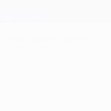
Saltar
al
contenido
Champions League oficial
Consíguela
principal
Resultados en directo y Fantasy
UEFA Champions League
Previa: Athletic - Oporto
martes, 4 de noviembre de 2014
por Iñigo Marín y
Gonzalo Aguado
El conjunto vasco necesita los tres puntos
si quiere seguir con opciones reales de
avanzar a octavos de final de la UEFA
Champions League. Enfrente, un Oporto
con muchas caras conocidas del fútbol
español.