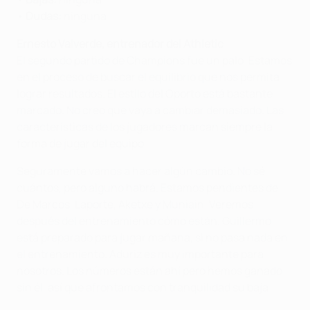
•
Dudas:
ninguna
Ernesto Valverde, entrenador del Athletic
El segundo partido de Champions fue un palo. Estamos
en el proceso de buscar el equilibrio que nos permita
lograr resultados. El estilo del Oporto está bastante
marcado. No creo que vaya a cambiar demasiado. Las
características de los jugadores marcan siempre la
forma de jugar del equipo.
Seguramente vamos a hacer algún cambio. No sé
cuántos, pero alguno habrá. Estamos pendientes de
De Marcos, Laporte, Aketxe y Muniain. Veremos
después del entrenamiento cómo están. Guillermo
está preparado para jugar mañana, si no pasa nada en
el entrenamiento. Aduriz es muy importante para
nosotros. Los números están ahí pero hemos ganado
sin él, así que afrontamos con tranquilidad su baja.