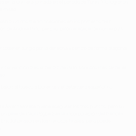
 en la primera jornada en el partido de Turín. Y lo lograron
a mitad.
helin tuvo dos medio ocasiones en los primeros diez
alón de Andrea Pirlo, pero su balón al atacante número 24
htsteiner surgió por la derecha y centró de forma diagonal
ntervención tras el centro de Pirlo. Minutos más tarde, él
so.
balón al hueco a Llorente y el delantero español no
e Álvaro Morata quería asegurar los tres puntos, pero su
un pase de Paul Pogba tras la incorporación del francés
e Erik Johansson en los minutos finales, pero puede
.