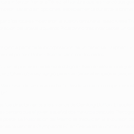
a a intentar frenar a Tévez, el hombre que les marcó dos goles
mpeón italiano sin opciones, especialmente durante la primer
pero los locales mostraron la ilusión temprana. Isaac Kiese T
oración del lateral izquierdo Ricardinho tras interceptar un b
riginó a partir de la incorporación de un defensa. Stephan Lic
pero el portero Robin Olsen lo sacó con los dedos.
y en la primera media hora obligó a Olsen a realizar una gran i
, pero Olsen otra vez surgió para mantener el empate al descan
Marchisio dio un pase perfecto desde su campo propio para el 
0-1.
e fue directamente a las manos de Gianluigi Buffon. El suplent
s certero que el joven español dos minutos después. Recogió 
 poste. La frustración del Malmö se tradujo en la expulsión d
ecesita vencer a Olympiacos FC en Grecia en la última jornada