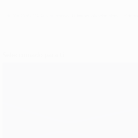
© 1998-2026 UEFA. All rights reserved.
Última actualización: viernes, 29 de m
Seleccionado para ti