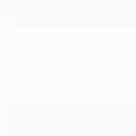
Saltar
al
contenido
Champions League oficial
principal
Resultados en directo y Fantasy
UEFA Champions League
La Juve acaba con las opciones 
miércoles, 26 de noviembre de 2014
por Sujay Dutt
Malmö FF - Juventus 0-2
Fernando Llorente y Carlos Tévez marcaron par