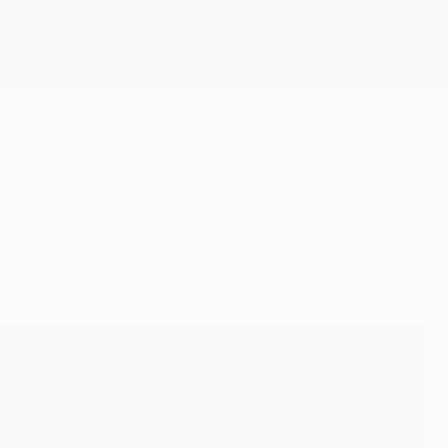
Consíguela
que los italianos necesitan un punto.