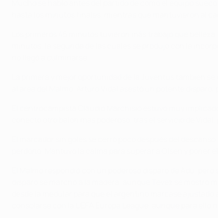
Mucho se habló antes del partido de cómo el equipo sueco ib
hasta los minutos finales, mientras que mantuvieron al ca
Los primeros 45 minutos tuvieron más trabajo que belleza, 
minutos, la segunda de las cuales se produjo con la incorp
no llegó a culminarse.
La primera y mejor oportunidad de la Juventus también se o
al área del Malmö. Arturo Vidal asestó un potente disparo, 
El centrocampista Claudio Marchisio estuvo muy implicado, 
conectó otro balón más poderoso, tras el servicio de Vidal
El marcador sin goles se cerró poco después del descanso. 
perdonó. Mantuvo la calma para superar a Olsen y poner el 
El Malmö respondió con un poderoso disparo de Adu, pero s
disparo se marchó a la madera, aunque Tévez se mostró má
desde la medular para que el argentino marcase ajustado al
consolarse con la UEFA Europa League, aunque para ello n