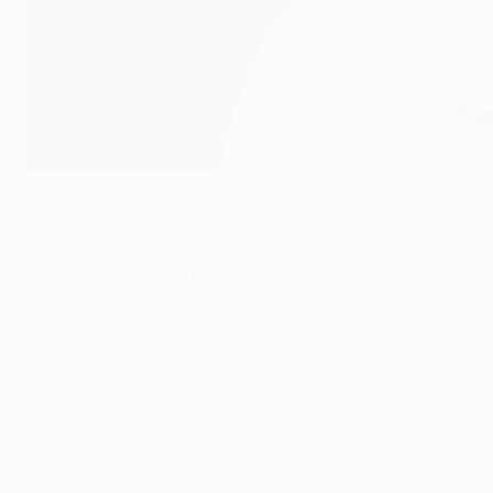
Carlos Tévez celebra el segundo de la Juventus
©AFP/Getty Images
•
Fernando Llorente y Carlos Tévez aseguraron el segundo 
•
La derrota acaba con las opciones del Malmö de pasar en
•
Robin Olsen mantuvo con sus paradas la portería a cero
•
Un empate en la última jornada en casa ante el Atlético d
•
Próximos partidos: Olympiacos - Malmö, Juventus - Atlét
La Juventus está a un punto de lograr el pase a octavos de
que acabó con diez hombres.