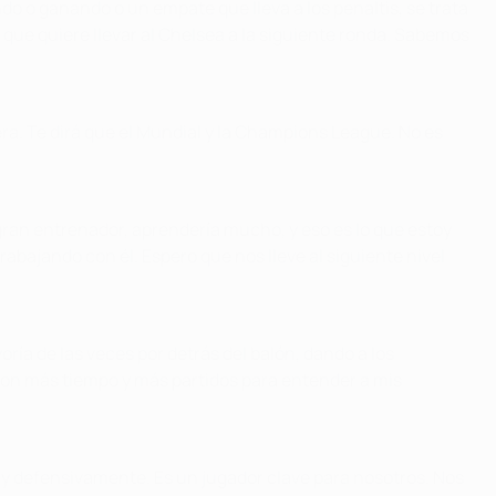
do o ganando o un empate que lleva a los penaltis, se trata
 que quiere llevar al Chelsea a la siguiente ronda. Sabemos
era. Te dirá que el Mundial y la Champions League. No es
ran entrenador, aprendería mucho, y eso es lo que estoy
abajando con él. Espero que nos lleve al siguiente nivel
ría de las veces por detrás del balón, dando a los
 Con más tiempo y más partidos para entender a mis
a y defensivamente. Es un jugador clave para nosotros. Nos