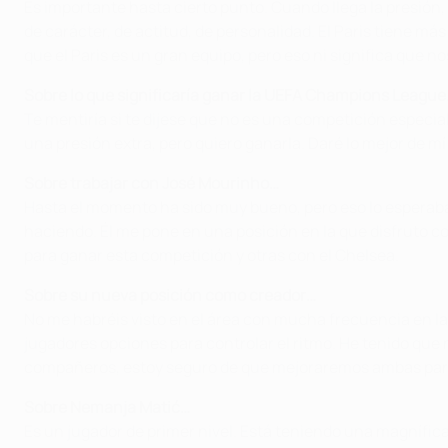
Es importante hasta cierto punto. Cuando llega la presión,
de carácter, de actitud, de personalidad. El Paris tiene m
que el Paris es un gran equipo, pero eso ni significa que n
Sobre lo que significaría ganar la UEFA Champions Leagu
Te mentiría si te dijese que no es una competición especia
una presión extra, pero quiero ganarla. Daré lo mejor de m
Sobre trabajar con José Mourinho…
Hasta el momento ha sido muy bueno, pero eso lo esperaba
haciendo. Él me pone en una posición en la que disfruto co
para ganar esta competición y otras con el Chelsea.
Sobre su nueva posición como creador…
No me habréis visto en el área con mucha frecuencia en las
jugadores opciones para controlar el ritmo. He tenido que
compañeros, estoy seguro de que mejoraremos ambas par
Sobre Nemanja Matić…
Es un jugador de primer nivel.
Está teniendo una magnífica 