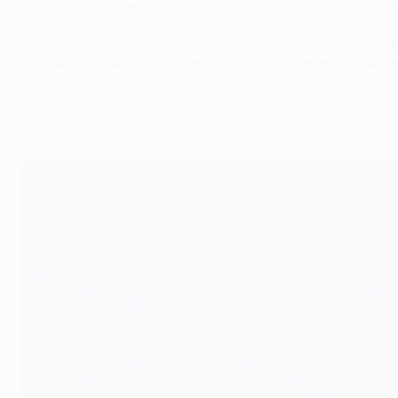
da esta capacidad de controlar bien los partidos tácticame
Sobre lo que el Chelsea necesita para alcanzar el siguient
Lo que nos está faltando un poco esta temporada es ese 
presione y nos cree peligro. Tenemos que ser más resoluti
única cosa que podemos mejorar. Espero que tengamos ese i