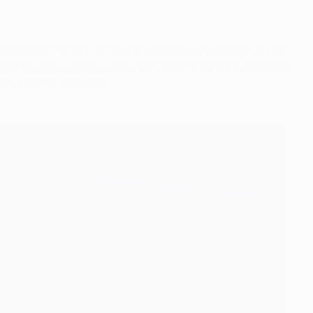
lo hemos hecho y hemos permitido que nuestro rival nos
os que ir a por el segundo y a por el tercero. Esa es la
de el primer segundo.