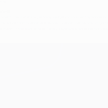
nte.
e nivel…
momento de matar los partidos. Ha habido momentos donde no 
vos, sobre todo cuando atacamos. Cuando marcamos un gol tenem
nstinto matador ante el Paris y vayamos a por el partido des