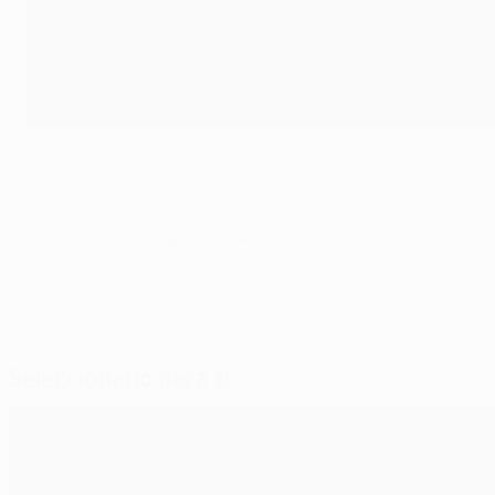
Cesc Fàbregas compareció ante la prensa
©Getty Images
© 1998-2026 UEFA. All rights reserved.
Última actualización: sábado, 30 de m
Seleccionado para ti