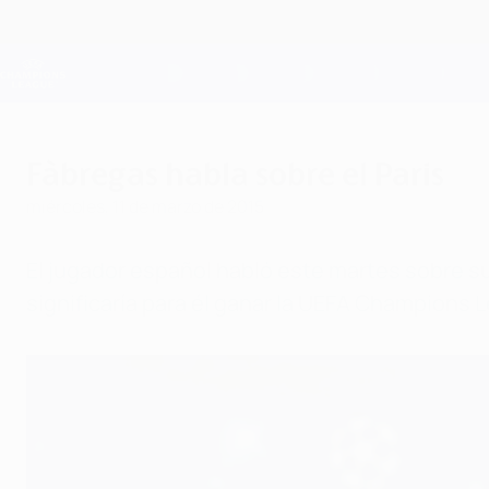
Saltar
al
contenido
Champions League oficial
principal
Resultados en directo y Fantasy
UEFA Champions League
Fàbregas habla sobre el Paris
miércoles, 11 de marzo de 2015
El jugador español habló este martes sobre su 
significaría para él ganar la UEFA Champions 