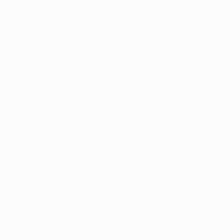
 en los últimos minutos, cuando uno está bajo presión, perdien
ás experiencia en términos de edad, pero somos un equipo joven
os dé miedo.
e…
l para mí. Preguntad a un jugador qué quiere ganar en su carr
í y espero que nos clasifiquemos para la siguiente ronda.
. Sabía que llegando a un gran club como el Chelsea, con un g
mo nunca en mi carrera. Estoy ayudando al equipo y disfruto tr
 últimas fases de mi carrera. Me verás más posiciones, la mayo
 mejorar defensivamente. Y todavía puedo mejorar más, lo sé.
tes.
temporada. Es el jugador que da equilibrio al equipo, ofensiv