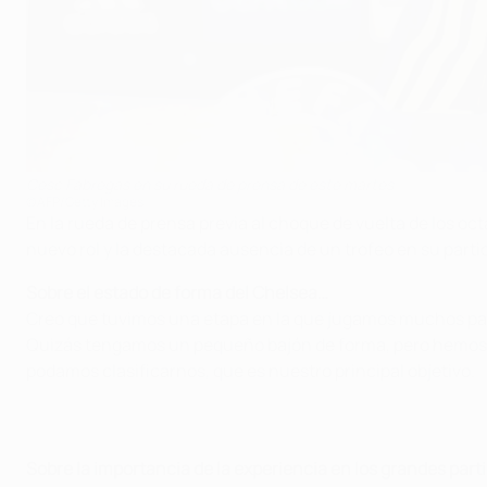
Cesc Fàbregas en su rueda de prensa de este martes
©AFP/Getty Images
En la rueda de prensa previa al choque de vuelta de los o
nuevo rol y la destacada ausencia de un trofeo en su parti
Sobre el estado de forma del Chelsea…
Creo que tuvimos una etapa en la que jugamos muchos part
Quizás tengamos un pequeño bajón de forma, pero hemos el
podamos clasificarnos, que es nuestro principal objetivo.
Sobre la importancia de la experiencia en los grandes par