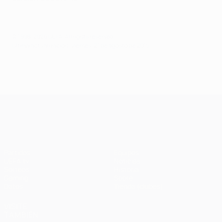
© 1998-2026 UEFA. All rights reserved.
Última actualización: viernes, 21 de agosto de 2015
UEFA Champions League
Partidos
Equipos
UEFA.tv
Noticias
Sorteos
Historia
Gaming
Sobre
Datos
Tienda (clubes)
VISITE
TAMBIÉN