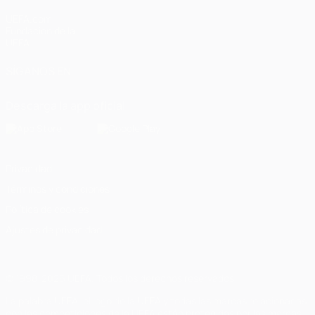
UEFA.com
Fundación de la
UEFA
SÍGANOS EN
Descarga la app oficial
Privacidad
Términos y condiciones
Política de cookies
Ajustes de privacidad
© 1998-2026 UEFA. Todos los derechos reservados
La palabra UEFA, el logo de la UEFA y todas las marcas relacionadas
con las competiciones de la UEFA están protegidas por las marcas