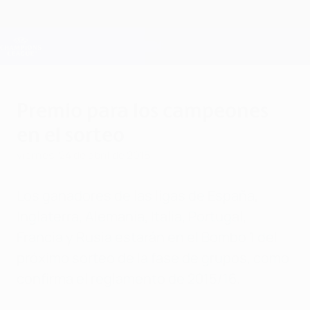
Saltar
al
contenido
Champions League oficial
Consíguela
principal
Resultados en directo y Fantasy
UEFA Champions League
Premio para los campeones
en el sorteo
viernes, 24 de abril de 2015
Los ganadores de las ligas de España,
Inglaterra, Alemania, Italia, Portugal,
Francia y Rusia estarán en el Bombo 1 del
próximo sorteo de la fase de grupos, como
confirma el reglamento de 2015/16.