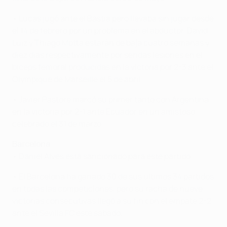
• Lucas jugó ante el Bastia pero llevaba sin jugar desde
el 14 de febrero por un problema en el abductor. David
Luiz y Thiago Motta estarán de baja cuatro semanas y
diez días respectivamente por sendas lesiones en el
bíceps femoral producidas en la victoria por 2-3 ante el
Olympique de Marseille el 5 de abril.
• Javier Pastore marcó su primer tanto con Argentina
en la victoria por 2-1 ante Ecuador en un amistoso
celebrado el 31 de marzo.
Barcelona
• Daniel Alves está sancionado para este partido.
• El Barcelona ha ganado 30 de sus últimos 34 partidos
en todas las competiciones, pero su racha de nueve
victorias consecutivas llegó a su fin con el empate 2-2
ante el Sevilla FC este sábado.