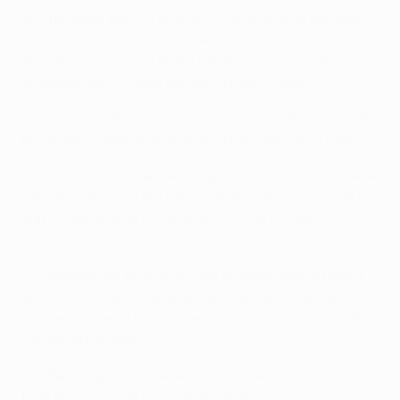
que perdiese por 3-2 ante el FC Girondins de Bordeaux
el 15 de marzo. Este sábado venció por 4-0 al SC Bastia
en la final de la Copa de la Liga gracias a dos goles
de Ibrahimović y otros dos de Edinson Cavani.
• Incluyendo el último partido de la pasada temporada,
el campeón galo lleva invicto 24 partidos como local.
• Ibrahimović ha marcado 13 goles en sus últimos siete
partidos con su club y con su selección, incluyendo los
'hat-tricks' ante el FC Lorient (3-1) y el AS Saint-
Étienne (4-1).
• El 'doblete' de Ibrahimović en el duelo ante el Bastia
aumentó la cuenta de goles del Paris en todas las
competiciones a 104. El sueco está a cinco dianas del
récord de Pauleta.
• El Paris jugará ante el AJ Auxerre de la Ligue 2 en la
final de la Copa de Francia del 30 de mayo.