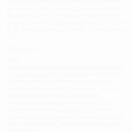
grupos fue sólo el segundo triunfo del Barça en siete
partidos ante el Paris. El otro fue por 1-0 en la final de la
Recopa de la UEFA de 1997, cuando Ronaldo marcó el
único gol. Luis Enrique jugó aquel partido, pero Laurent
Blanc, entonces futbolista del Barça, no participó en la
final.
Retrospectiva
Paris
• El campeón galo busca las semifinales de la Copa de
Europa por segunda vez en su historia. En la campaña
1994/95 perdió ante el AC Milan después de haber
eliminado al Barcelona en cuartos de final. Además, ha
caído en cuartos de final en las dos últimas
temporadas. La otra ocasión en que alcanzó los
cuartos de final en Europa desde que llegara a la
segunda fase de grupos en la UEFA Champions League
2000/01, cayó ante el FC Dynamo Kyiv en la Copa de la
UEFA 2008/09.