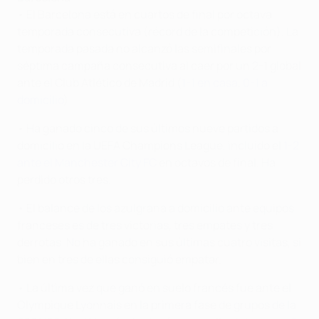
• El Barcelona está en cuartos de final por octava
temporada consecutiva (récord de la competición). La
temporada pasada no alcanzó las semifinales por
séptima campaña consecutiva al caer por un 2-1 global
ante el Club Atlético de Madrid (
1-1 en casa
,
0-1 a
domicilio
)
• Ha ganado cinco de sus últimos nueve partidos a
domicilio en la UEFA Champions League, incluido el
1-2
ante el Manchester City FC
en octavos de final. Ha
perdido otros tres.
• El balance de los azulgrana a domicilio ante equipos
franceses es de tres victorias, tres empates y tres
derrotas. No ha ganado en sus últimas cuatro visitas, si
bien en tres de ellas consiguió empatar.
• La última vez que ganó en suelo francés fue ante el
Olympique Lyonnais en la primera fase de grupos de la