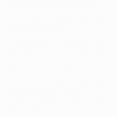
dos ligas españolas y no jugó en la final de la
UEFA
Champions League del año 2006 ante el Arsenal
.
• Maxwell disputó 57 partidos de Liga con el Barcelona
(2009-12) y ganó dos ligas, pero no jugó en la final de la
UEFA Champions League en 2011.
• Thiago Silva empató con un cabezazo el choque del
Milan en Barcelona en el
2-2 de la fase de grupos
en
septiembre de 2011. Su Milan fue
derrotado en casa por
2-3
en el choque de vuelta. Además, el central se
perdió los dos duelos de cuartos de final en los que el
Barcelona se impuso por un global de 3-1.
• Motta entró al campo en la segunda parte y Salvatore
Sirigu estuvo en el banquillo durante el triunfo por
4-0
de España en la final de la UEFA EURO 2012
en Kiev.
Jordi Alba marcó el segundo gol y Piqué, Xavi, Iniesta y
Busquets también jugaron.