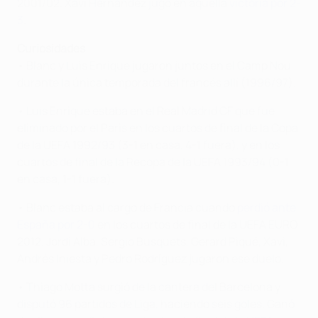
2001/02. Xavi Hernández jugó en aquella
victoria por 2-
3
.
Curiosidades
• Blanc y Luis Enrique jugaron juntos en el Camp Nou
durante la única temporada del francés allí (1996/97).
• Luis Enrique estaba en el Real Madrid CF que fue
eliminado por el Paris en los cuartos de final de la Copa
de la UEFA 1992/93 (3-1 en casa, 4-1 fuera), y en los
cuartos de final de la Recopa de la UEFA 1993/94 (0-1
en casa, 1-1 fuera).
• Blanc estaba al cargo de Francia cuando
perdió ante
España por 2-0
en los cuartos de final de la UEFA EURO
2012. Jordi Alba, Sergio Busquets, Gerard Piqué, Xavi,
Andrés Iniesta y Pedro Rodríguez jugaron ese duelo.
• Thiago Motta surgió de la cantera del Barcelona y
disputó 96 partidos de Liga, haciendo seis goles. Ganó