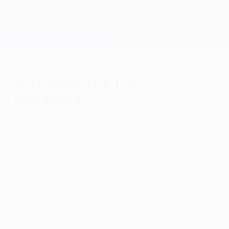
Saltar
al
contenido
Champions League oficial
Consíguela
principal
Resultados en directo y Fantasy
UEFA Champions League
Retrospectiva: Paris -
Barcelona
viernes, 3 de abril de 2015
El conjunto galo y el equipo de Luis Enrique
se medirán por tercera vez esta
temporada. El tetracampeón de Europa
busca evitar una nueva derrota en la
capital gala.