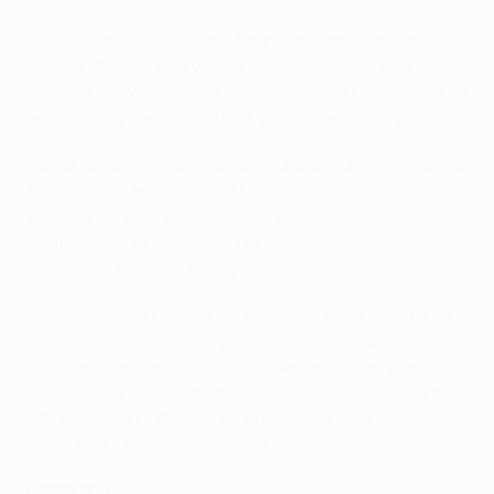
• El Paris está invicto en 33 partidos como local en
Europa (22 victorias y once empates) desde que
perdiera por
2-4 ante el Hapoel Tel-Aviv FC
en la fase de
grupos de la Copa de la UEFA en noviembre de 2006.
• Esta temporada, el equipo de Laurent Blanc ganó sus
tres partidos en casa en la fase de grupos antes de
empatar
1-1
ante el Chelsea FC en octavos de final. Al
final, el Paris logró el pase por el valor doble de los goles
a domicilio en caso de empate.
• Su balance en casa ante visitantes españoles es de
seis victorias, cuatro empates y una derrota. En total,
su balance es de diez victorias, seis empates y seis
derrotas. Su única derrota en casa fue un
1-3 ante el
RC Deportivo La Coruña
en la segunda fase de grupos
de la UEFA Champions League 2000/01.
Barcelona