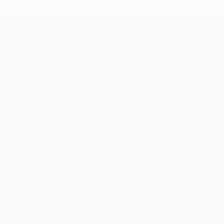
UEFA Champions League
Partidos
Equipos
UEFA.tv
Noticias
Sorteos
Historia
Gaming
Sobre
Datos
Tienda (clubes)
VISITE
TAMBIÉN
UEFA.com
Fundación de la
UEFA
SÍGANOS EN
Descarga la app oficial