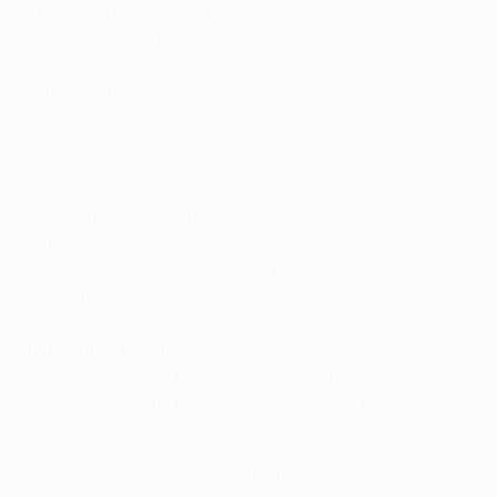
abriera el marcador. A pesar de que Lionel Messi
respondió de forma inmediata, Marco Verratti logró el
2-1 antes de que Blaise Matuidi y Neymar marcaran en
el tramo final.
• Las alineaciones en el Parc des Princes el 30 de
septiembre de 2014 fueron:
Paris:
Sirigu, Van der Wiel, Marquinhos, David Luiz,
Maxwell, Verratti (Cabaye 71'), Thiago Motta, Matuidi,
Lucas (Bahebeck 90'), Pastore (Chantôme 86'),
Cavani.
Barcelona:
Ter Stegen, Daniel Alves (Sandro Ramírez
83'), Mascherano, Mathieu, Alba, Rakitić (Xavi 69'),
Busquets, Iniesta, Pedro (El Haddadi 62'), Messi,
Neymar.
• Cuando los equipos se enfrentaron de nuevo en la