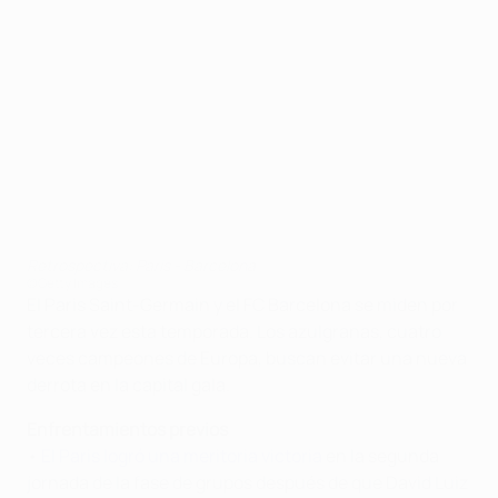
Retrospectiva: Paris - Barcelona
©Getty Images
El Paris Saint-Germain y el FC Barcelona se miden por
tercera vez esta temporada. Los azulgranas, cuatro
veces campeones de Europa, buscan evitar una nueva
derrota en la capital gala.
Enfrentamientos previos
•
El Paris logró una meritoria victoria
en la segunda
jornada de la fase de grupos después de que David Luiz