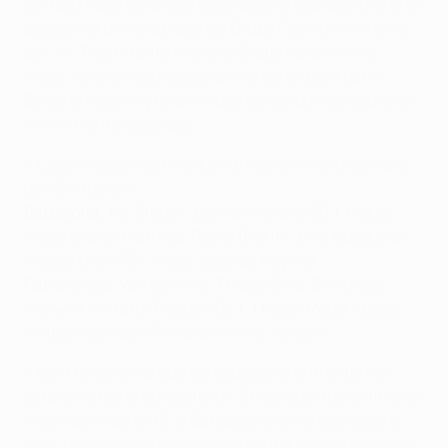
sexta jornada de la fase de grupos, el club azulgrana se
aseguró la primera plaza del Grupo F con una
victoria
por 3-1
. Tras el tanto inicial de Zlatan Ibrahimović,
Messi, Neymar y Luis Suárez marcaron para dar al
Barça la victoria y una ventaja de dos puntos sobre su
rival al frente del grupo.
• Las alineaciones en el Camp Nou el 10 de diciembre
de 2014 fueron:
Barcelona:
Ter Stegen, Bartra (Adriano 90'), Piqué,
Mascherano, Mathieu, Pedro (Rakitić 68'), Busquets,
Iniesta (Xavi 73'), Messi, Suárez, Neymar.
Paris:
Sirigu, Van der Wiel, Thiago Silva, David Luiz,
Maxwell, Verratti (Pastore 62'), Thiago Motta, Lucas,
Matuidi (Lavezzi 75'), Ibrahimović, Cavani.
• Es la tercera vez que los equipos se enfrentan en
esta ronda de la competición. En los cuartos de final de
la campaña 2012/13, el Barça ganó al Paris gracias al
valor doble de los goles marcados a domicilio después