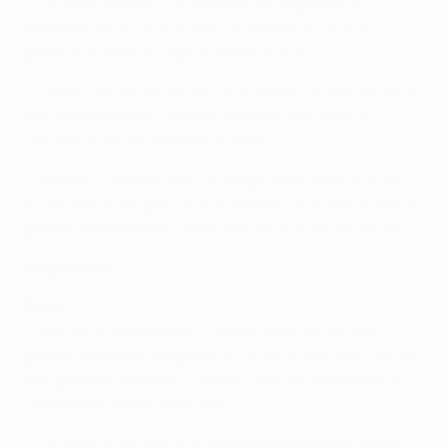
• Douglas Pereira y Lucas Moura compartieron
vestuario en el São Paulo FC a finales de 2012, y
ganaron juntos la Copa Sudamericana.
• David Luiz marcó un gol y transformó su penalti en la
tanda que permitió a Brasil eliminar a la Chile de
Claudio Bravo en octavos de final.
• Neymar, jugando junto a Thiago Silva, marcó en el
triunfo de Brasil por 1-3 ante la Francia de Matuidi en el
partido amistoso del Stade de France el 26 de marzo.
Estadísticas
Paris
• Verratti e Ibrahimović cumplen sanción en este
partido mientras Serge Aurier arranca una sanción de
tres partidos. Matuidi y Gregory van der Wiel están a
una tarjeta de la suspensión.
• El Paris ha ganado sus últimos tres partidos desde