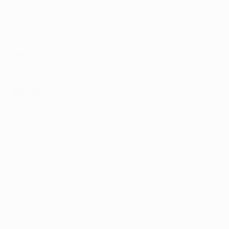
de dos empates,
2-2 en el Parc des Princes
y
1-1 en el
Camp Nou
.
• Las alineaciones en París el 2 de abril de 2013 fueron:
Paris:
Sirigu, Jallet, Alex, Thiago Silva, Maxwell,
Beckham (Verratti 70'), Matuidi, Lucas, Pastore
(Gameiro 76'), Ibrahimović, Lavezzi (Ménez 66').
Barcelona:
Valdés, Daniel Alves, Piqué, Mascherano
(Bartra 84), Alba, Xavi, Busquets, Iniesta, Sánchez,
Messi (Fàbregas 46'), Villa (Tello 81').
• En el cruce de cuartos de final de la temporada
1994/95, el Paris logró el pase por un resultado global
de 3-2. Al
1-1 en España
le siguió una
victoria por 2-1 en
el Parc des Princes
, donde Raí y Vincent Guérin
marcaron en los últimos 18 minutos para dar el pase al
conjunto parisino.
• La victoria el pasado mes de diciembre en la fase de