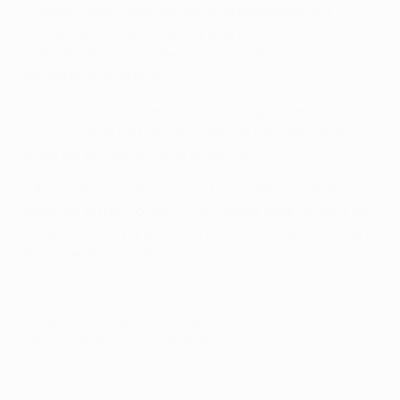
• Lionel Messi y Neymar dieron al Barcelona una
ventaja de 0-2, pero Éver Banega recortó distancias
antes del descanso y Kevin Gameiro dio el empate a su
equipo en el minuto 83.
• Luis Suárez había marcado nueve goles en sus
últimos nueve partidos en todas las competiciones
antes del encuentro ante el Sevilla.
• Alba sufrió una lesión en el bíceps femoral el 27 de
marzo en el triunfo por 1-0 de España ante Ucrania en
la clasificación para la UEFA EURO 2016 pero volvió en
el encuentro ante el Sevilla.
© 1998-2026 UEFA. All rights reserved.
Última actualización: jueves, 28 de mayo de 2015