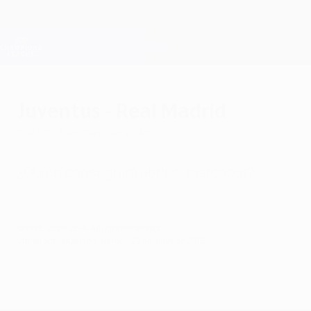
Saltar
al
contenido
Champions League oficial
Consíguela
principal
Resultados en directo y Fantasy
UEFA Champions League
Juventus - Real Madrid
martes, 5 de mayo de 2015
¿Quién conseguirá abrir el marcador?
© 1998-2026 UEFA. All rights reserved.
Última actualización: viernes, 29 de mayo de 2015