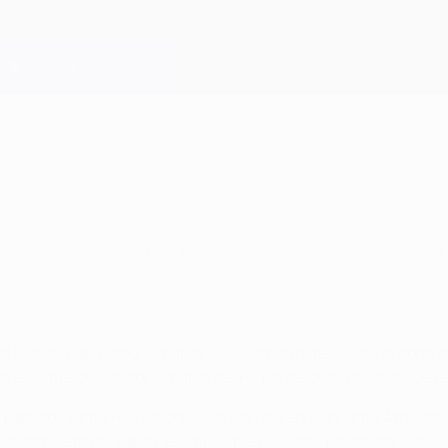
a, Graham Hunter rinde tributo a uno de los cen
a historia del fútbol español, seguramente te llevará la contrar
a es el mejor jugador español del FC Barcelona. Y te dirá que e
artidos (ante RC Deportivo La Coruña en Liga, ante Athletic Clu
 camiseta del Barça, es imposible no sentir nostalgia. Incluso