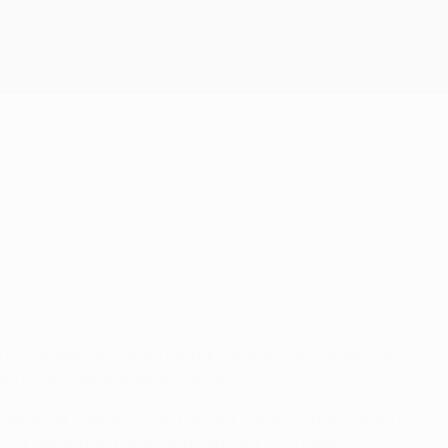
Consíguela
trocampistas más influyentes en la historia
ia. Y sé bien de lo que hablo. El catalán, de 35 años, con
se honor lo tiene Andrés Iniesta.
b en la final de la Copa del Rey y ante la Juventus en la
 su 'adiós' o su 'hasta luego' sonarán con clase.