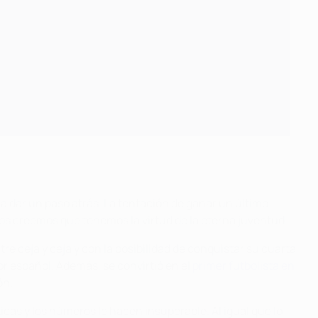
a dar un paso atrás. La tentación de ganar un último
dos creemos que tenemos la virtud de la eterna juventud.
tre ceja y ceja y con la posibilidad de conquistar su cuarta
r español. Además, se convirtió en el
primer futbolista en
ón.
as y los números le hacen insuperable. Al igual que lo