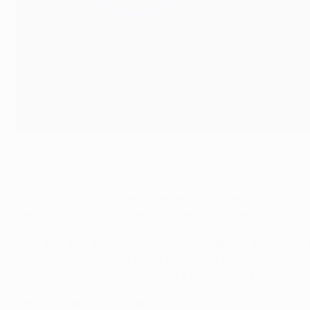
Xavi, después de ganar la UEFA EURO 2012
©Getty Images
La mayoría de los grandes hombres y mujeres, en la vida y 
partido, marcar un último gol o el hecho de pensar que no 
Pero aquí está Xavi, que pone fin a su etapa en el Barcelona
UEFA Champions League (ha ganado las tres finales que ha 
llegar a los 150 partidos en la UEFA Champions League
. Ni
Campeón del mundo y de Europa con la selección española 