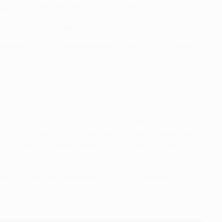
illo, ha girado en torno a la figura de Xavi.
 fue un acierto pleno.
y el balón es parte del pie derecho de Xavi. Lo que ha hecho
pase lo han hecho uno de los jugadores más admirados del
siete primeros años en el club y en la selección. Eso
lo en sus siete primeros años a nivel de clubes y a nivel
año, precisamente desde que esa filosofía de posesión de
mpleta y de dominio encarnada por un auténtico genio del
r ni un segundo Alves me dijo: "Tú y yo vivimos en el