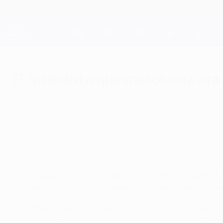
Saltar
al
contenido
Champions League oficial
principal
Resultados en directo y Fantasy
UEFA Champions League
El futbolista que marcó una era
jueves, 21 de mayo de 2015
por Graham Hunter
Después de anunciar que abandona el Barcelon
del fútbol mundial.
La historia de Xavi en la Champions League
Si le sugieres a Xavi Hernández que es el mejor jugador en l
una sonrisa y totalmente convencido, te dirá que ni siquier
Sin embargo, mientras Xavi anuncia que sus tres próximos p
final de la UEFA Champions League) serán sus últimos con la