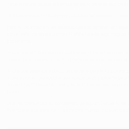
hace el hecho de que el cambio de estilo de la selección esp
Dos Campeonatos de Europa y un Mundial después, queda cla
Pero ni los trofeos ni las estadísticas contemplan la magia. 
con el esférico en los últimos 17 años ha sido algo mágico
continente.
Ahora que el fútbol europeo está a punto de echarle de men
quiere decir que los otros 25 trofeos llegaron en los diez a
Ahora que estamos a punto de perderle para el fútbol europ
internacional. Eso supone que sus otros 25 títulos llegaro
Johan Cruyff, Rinus Michels y del AFC Ajax se reincorporó 
fútbol.
Una vez pregunté a su compañero de equipo Daniel Alves qué
mismo planeta, pero Xavi… es de otro mundo". No puedo es