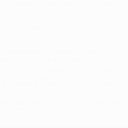
añola, realizado a partir de 2006 con Luis Aragonés en el banqu
ro que la apuesta del ‘Sabio’ Aragonés por el futbolista total
El fútbol, al final, consiste en tener la pelota y marcar goles, 
. Su movimiento pausado, su cabeza alta y su precisión en el 
os, puede que sorprenda que Xavi solo ganara un título en sus 
ños siguientes (una media de 2,5 títulos por año).
eo, puede resultar raro para muchos que Xavi solo ganó un títu
n en los diez años siguientes, una media de dos y medio cada 
al estilo de juego del Barcelona. La filosofía de juego más co
 era lo que permitía a Xavi jugar con tanta maestría. Sin duda
tar más de acuerdo.