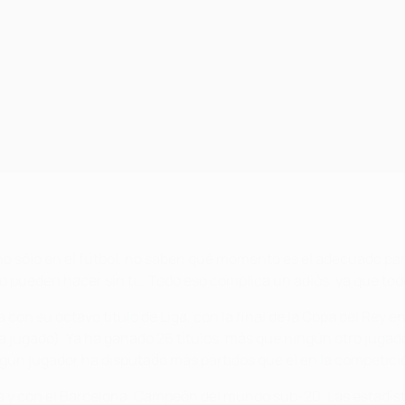
no sólo en el fútbol, no saben qué momento es el adecuado par
lo pueden hacer sin ti… Todo eso complica un adiós, ya que to
 con su octavo título de Liga, con la final de la Copa del Rey en
jugado). Ya ha ganado 26 títulos, más que ningún otro jugado
ngún jugador ha disputado más partidos que él en la competici
y con el Barcelona. Campeón del mundo sub-20. Las estadístic