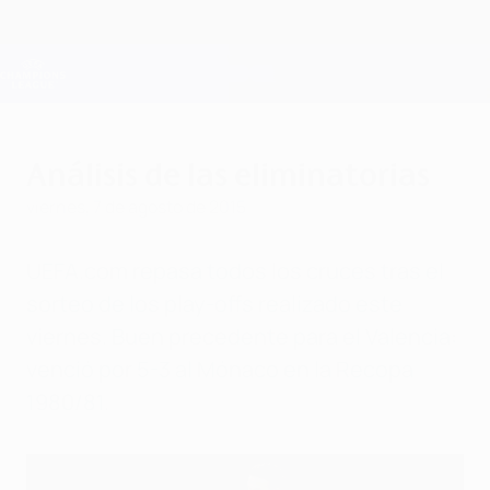
Saltar
al
contenido
Champions League oficial
Consíguela
principal
Resultados en directo y Fantasy
UEFA Champions League
Análisis de las eliminatorias
viernes, 7 de agosto de 2015
UEFA.com repasa todos los cruces tras el
sorteo de los play-offs realizado este
viernes. Buen precedente para el Valencia:
venció por 5-3 al Mónaco en la Recopa
1980/81.