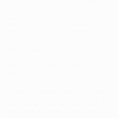
1996/97, cuando un 4-0 en casa ante el KF Tirana
precedió un triunfo a domicilio por 2-6.
Celtic (SCO) - Malmö (SWE) – 19 y 25 de agosto
Celtic y Malmö nunca se han visto las caras, pero
tienen balances similares ante oponentes del país del
rival. Ambos han disputado cuatro encuentros, y han
ganado tres y perdido uno. El Malmö ha marcado once
goles y solo ha encajado uno, mientras que el Celtic ha
marcado cinco y no ha encajado ninguno.
FC Basel (SUI) - Maccabi Tel-Aviv (ISR) – 19 y 25 de
agosto
Basilea y Maccabi Tel-Aviv se han visto las caras en
cuatro ocasiones, todas ellas en 2013/14, y en dos
competiciones diferentes. El Basilea salió vencedor por
un 4-3 en la tercera ronda de clasificación de la UEFA
Champions League. El tanto en la ida de Valentin
Stocker resultó decisivo después del empate 3-3 en la
vuelta disputada en Tel Aviv. Sus caminos se cruzaron