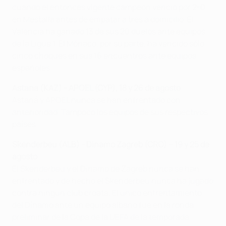
cuando el entonces vigente campeón venció por 2-0
en Mestalla antes de empatar a tres a domicilio. El
Valencia ha ganado 13 de sus 20 duelos ante equipos
de la Ligue 1. El Mónaco, por su parte, ha vencido sólo
cinco choques en sus 16 encuentros ante equipos
españoles.
Astana (KAZ) - APOEL (CYP), 18 y 26 de agosto
Astaná y APOEL nunca se han enfrentado con
anterioridad. Tampoco los equipos de sus respectivos
países.
Skënderbeu (ALB) - Dinamo Zagreb (CRO) – 19 y 25 de
agosto
El Skënderbeu y el Dínamo de Zagreb nunca se han
enfrentado y de hecho el Skënderbeu nunca ha jugado
contra ningún club croata. El único enfrentamiento
del Dínamo ante un equipo albano fue en la ronda
preliminar de la Copa de la UEFA de la temporada