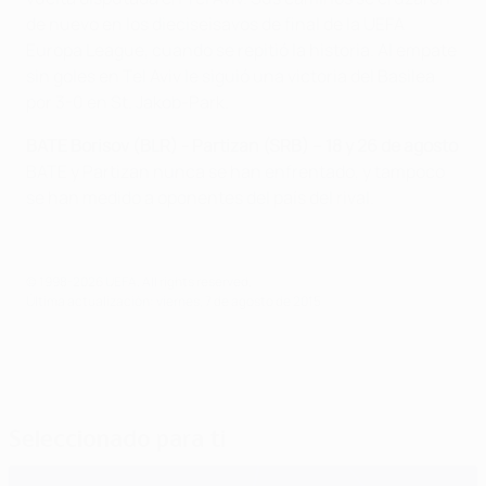
de nuevo en los dieciseisavos de final de la UEFA
Europa League, cuando se repitió la historia. Al empate
sin goles en Tel Aviv le siguió una victoria del Basilea
por 3-0 en St. Jakob-Park.
BATE Borisov (BLR) - Partizan (SRB) – 18 y 26 de agosto
BATE y Partizan nunca se han enfrentado, y tampoco
se han medido a oponentes del país del rival.
© 1998-2026 UEFA. All rights reserved.
Última actualización: viernes, 7 de agosto de 2015
Seleccionado para ti