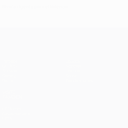
Rival exigente para el Valencia
UEFA Champions League
Partidos
Equipos
UEFA.tv
Noticias
Sorteos
Historia
Gaming
Sobre
Datos
Tienda (clubes)
VISITE
TAMBIÉN
UEFA.com
Fundación de la
UEFA