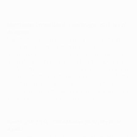
Manchester United (ENG) - Club Brugge (BEL), 18 y 26
de agosto
Manchester United y Brujas nunca se han enfrentado.
El United ha ganado cuatro de sus seis encuentros
ante equipo belgas, aunque en el último cayó por 2-1
ante el Anderlecht en la primera fase de grupos de la
UEFA Champions League 2000/01. El Brujas ha ganado
seis y perdido diez partidos ante clubes ingleses. No ha
vencido en los seis últimos, desde un 1-0 ante el
Chelsea en los cuartos de final de la Recopa de la UEFA
1994/95, perdiendo por 2-0 en la vuelta.
Kempes:
Sporting CP (POR) - CSKA Moskva (RUS), 18 y 26 de
agosto
El CSKA venció por 3-1 al Sporting en la final de la Copa