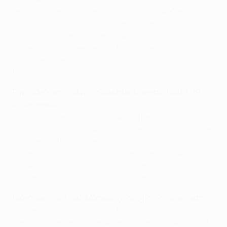
de la UEFA de 2005 que el conjunto luso jugó en su
propio estadio. Los goles de Aleksei Berezutski, Yuri
Zhirkov y Vágner Love dieron la vuelta a la diana de
Rogério en el primer tiempo. El CSKA se convirtió
entonces en el primer equipo ruso en conquistar un
trofeo europeo.
Rapid de Viena (AUT) - Shakhtar Donetsk (UKR), 19 y
25 de agosto
Shakhtar y Rapid nunca se han enfrentado. El
Shakhtar ha ganado sus dos encuentros en casa ante
equipos austriacos, pero ha perdido los dos a domicilio,
ganando una eliminatoria y cayendo en la otra. El Rapid
ha ganado cuatro y perdido cinco de sus diez
encuentros ante conjuntos ucranianos.
Valencia (ESP) - AS Monaco (FRA), 19 y 25 de agosto
El Valencia venció por 5-3 al Mónaco en los
dieciseisavos de final de la Recopa de la UEFA 1980/81,