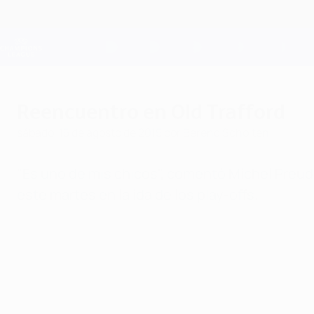
Saltar
al
contenido
Champions League oficial
principal
Resultados en directo y Fantasy
UEFA Champions League
Reencuentro en Old Trafford
sábado, 15 de agosto de 2015
por Berend Scholten
"Es uno de mis chicos", comentó
Michel Preu
este martes en la ida de los play-offs.