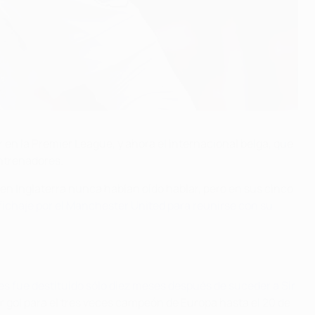
 en la Premier League, y ahora el internacional belga, que
entrenadores.
n Inglaterra nunca habían oído hablar, pero en sus cinco
ichaje por el Manchester United para reunirse con su
s fue destituido sólo diez meses después de suceder a Sir
mer gol para el tres veces campeón de Europa hasta el 20 de