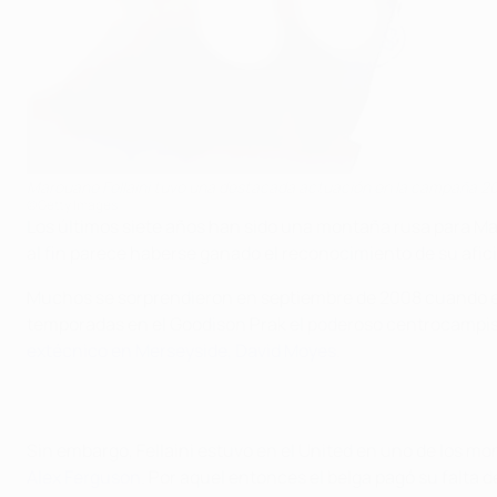
Marouane Fellaini tuvo una destacada actuación en la campaña 20
©Getty Images
Los últimos siete años han sido una montaña rusa para Maro
al fin parece haberse ganado el reconocimiento de su afic
Muchos se sorprendieron en septiembre de 2008 cuando el 
temporadas en el Goodison Prak el poderoso centrocampis
extécnico en Merseyside, David Moyes
.
Sin embargo, Fellaini estuvo en el United en uno de los
Alex Ferguson
. Por aquel entonces el belga pagó su falta d