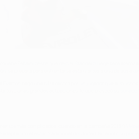
14/15
uane Fellaini desde que dejó el Standard Liège para aterrizar
ión, se prepara para enfrentarse este martes a uno de sus ex
Everton pagó una cifra récord por un jugador que al muchos e
ta tuvo unas grandes actuaciones, lo que provocó su
sonado f
 momentos más complicados, cuando en la campaña 2013/14
Moye
e adaptación al estilo tradicional del United. No anotó su pri