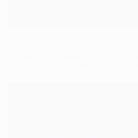
Michel Preud'homme entrenó a Fellaini entre 2006 a 2008
©AFP/Getty Images
Después de que Fellaini fallase en su intento por hacerse 
adelantada, consiguió anotar algunos goles importantes p