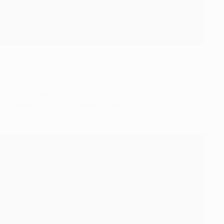
d Trafford, en su segunda campaña, y con una posición más
ando así a la UEFA Champions League.