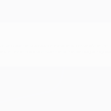
con un puesto en la alineación inicial en su primer año en Ol
ara un United que acabó cuarto en la Premier League, regres