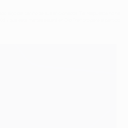
do algo del cariño de sus aficionados. Tal respuesta no ha
8 y que este martes estará en Old Trafford para el partido