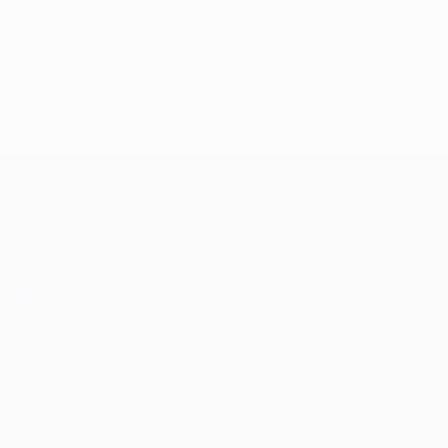
 cambiar las cosas para el jugador de Bruselas, que se ha gana
chel Preud'homme, que lo entrenó en el Standard de 2006 a 200