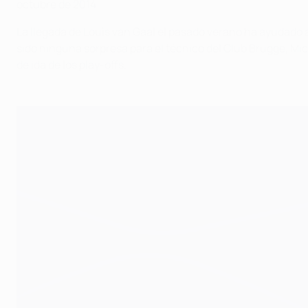
octubre de 2014.
La llegada de Louis van Gaal el pasado verano ha ayudado a
sido ninguna sorpresa para el técnico del Club Brugge, Mi
de ida de los play-offs.