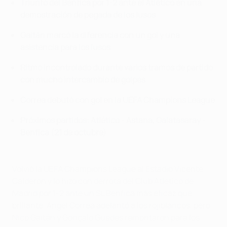
Triunfo del Benfica por 1-2 ante el Atlético en una
demostración de pegada de los lusos
Gaitán marcó la diferencia con un gol y una
asistencia para los lusos
Ritmo incontrolado durante varios tramos de partido
con mucho intercambio de golpes
Correa debutó con gol en la UEFA Champions League
Próximos partidos: Atlético - Astana, Galatasaray -
Benfica (21 de octubre)
Volvió la UEFA Champions League al Estadio Vicente
Calderón y lo hizo con derrota del Club Atlético de
Madrid por 1-2 ante un SL Benfica más eficaz que
brillante. Ángel Correa adelantó a los rojiblancos, pero
Nico Gaitán y Gonçalo Guedes remontaron para los