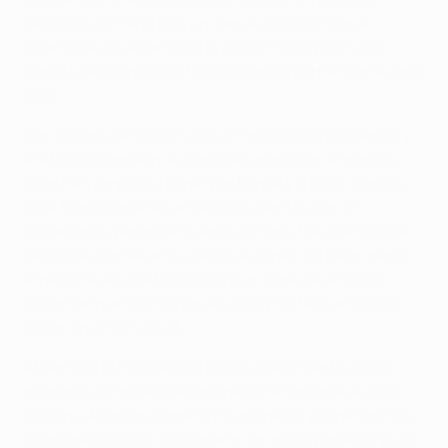
desviado de Tiago tras un saque de esquina que
levantó de los asientos a la afición local y con otro
remate de Correa que fue desviado a córner por la zaga
lusa.
Con el paso de los minutos el ritmo siguió creciendo y
el Atlético también se hizo más grande en el partido.
Juanfran empezó a llegar por banda y a balón parado
José María Giménez enseñó los dientes con un
testarazo superado el cuarto de hora. Fue la antesala
del gol de Correa en su debut europeo. La joven perla
argentina del Atlético recogió un pase de Antoine
Griezmann en el interior del área y no falló ante Júlio
César en el minuto 23.
Al Benfica le hizo daño el gol. El atrevimiento de los
primeros compases desapareció, la fantasía de Nico
Gaitán y Andreas Samaris no aparecía, y llegaron más
ocasiones locales. Griezmann, en modo pasador, puso