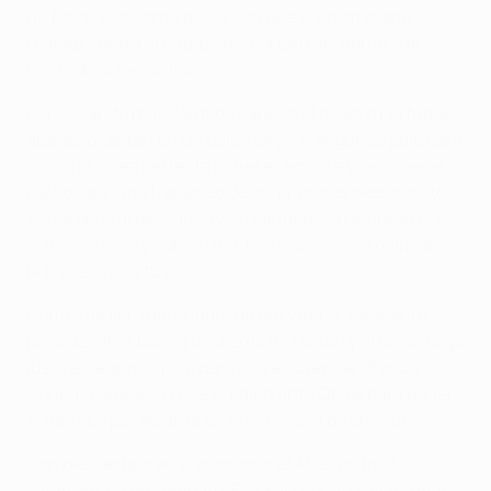
un balón excelente a Jackson que el colombiano
remató contra el cuerpo del portero del Benfica al
borde de la media hora.
Pero cuando más dormido parecía el cuadro portugués
apareció Gaitán en un balón largo al segundo palo para
con una volea perfecta poner el empate y devolver el
partido al ritmo frenético de los primeros diez minutos.
Así se llegó al descanso y la reanudación empezó con
el mismo tono y con un Benfica que volvió a golpear en
la primera que tuvo.
Contra de libro del cuadro de Rui Vitória, excelente
pase desde la banda izquierda de Gaitán y el balón llega
justo al segundo palo para que el joven de 18 años
Gonçalo Guedes cruce el balón ante Oblak para poner
al Benfica por delante en el minuto 51 de choque.
Con desventaja en el marcador el Atlético tocó
zafarrancho de combate. El equipo local se volcó más