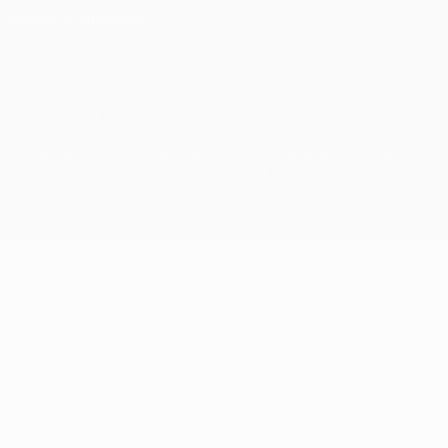
Ajustes de privacidad
© 1998-2026 UEFA. Todos los derechos reservados
La palabra UEFA, el logo de la UEFA y todas las marcas relacionadas
con las competiciones de la UEFA están protegidas por las marcas
registradas y/o por el copyright de UEFA. Se prohíbe el uso de estas
marcas registradas para uso comercial. El uso de UEFA.com
significa la aceptación de sus Términos, Condiciones y Política de
Privacidad.