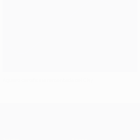
Agüero certifica la remontada del City
UEFA Champions League
Partidos
Equipos