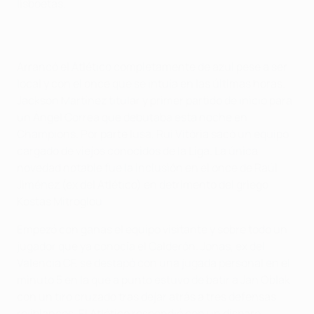
lisboetas.
Arrancó el Atlético completamente de azul pese a ser
local y con el once que se intuía en las últimas horas.
Jackson Martínez titular y primer partido de inicio para
un Ángel Correa que debutaba esta noche en
Champions. Por parte lusa, Rui Vitória sacó un equipo
cargado de viejos conocidos de la Liga. La única
novedad notable fue la inclusión en el once de Raúl
Jiménez (ex del Atlético) en detrimento del griego
Kostas Mitroglou.
Empezó con ganas el equipo visitante y sobre todo un
jugador que ya conocía el Calderón. Jonas, ex del
Valencia CF, se destapó con una jugada personal en el
minuto 5 en la que a punto estuvo de batir a Jan Oblak
con un tiro cruzado tras dejar atrás a tres defensas
rojiblancos. El Atlético respondió con un disparo