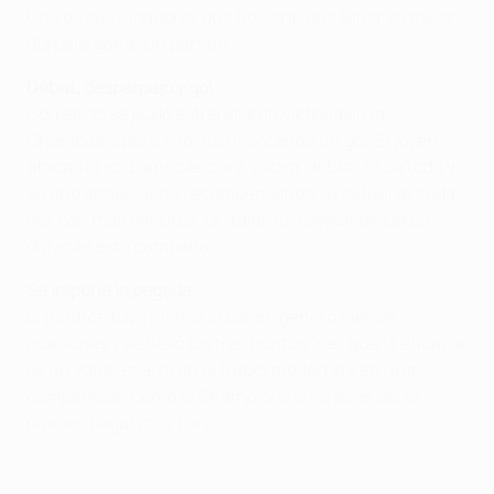
Uno de sus jugadores que no tiene que tener su mejor
día para ganar un partido.
Debut, desparpajo y gol
Correa no se pudo estrenar con victoria en la
Champions pero si lo hizo marcando un gol. El joven
atacante rojiblanco encara, lucha, dribla… lo da todo y
su entrenador está recompensando su esfuerzo cada
vez con más minutos. Un talento a seguir de cerca
durante esta campaña.
Se impone la pegada
El Benfica tuvo menos el balón, generó menos
ocasiones y se llevó los tres puntos. Y es que la eficacia
es un valor en alza en el fútbol moderno y en una
competición como la Champions si no aciertas lo
puedes pagar muy caro.