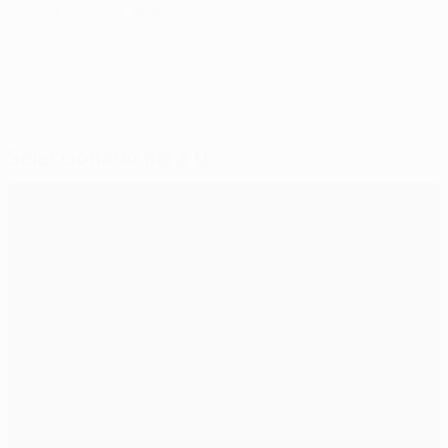
© 1998-2026 UEFA. All rights reserved.
Última actualización: jueves, 1 de octubre de 2015
Seleccionado para ti