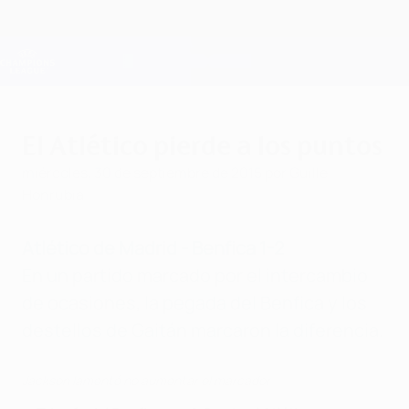
Saltar
al
contenido
Champions League oficial
Consíguela
principal
Resultados en directo y Fantasy
UEFA Champions League
El Atlético pierde a los puntos
miércoles, 30 de septiembre de 2015
por Guille
Honrubia
Atlético de Madrid - Benfica 1-2
En un partido marcado por el intercambio
de ocasiones, la pegada del Benfica y los
destellos de Gaitán marcaron la diferencia.
Jackson lamentó no aumentar el marcador