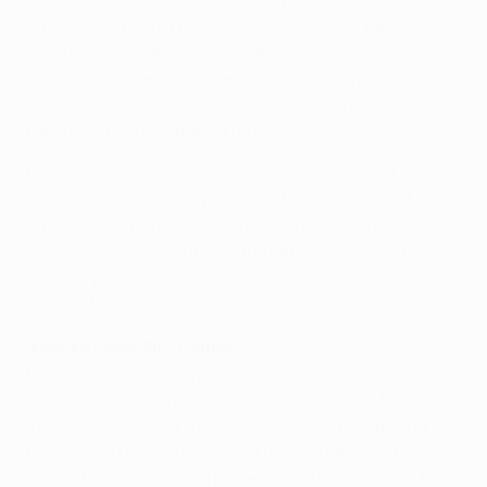
en ataque y puso a prueba a un Júlio César bastante
entonado ante las acciones de Griezmann, Correa y
compañía. Óliver, intrascendente, dejó su puesto a
Saúl Ñíguez, pero con el ilicitano el cuadro local no
ganó más peso del que ya tenía.
Entró luego Luciano Vietto por Griezmann para
revitalizar el ataque, y poco más tarde Simeone dio
entrada a Fernando Torres poniendo toda la carne en
el asador. Pero el Benfica supo defender la exigua
ventaja y consiguió sumar tres puntos muy valiosos en
el Vicente Calderón.
Jugador clave: Nico Gaitán
El argentino apareció poco en el Calderón, pero
cuando lo hizo fue para marcar la diferencia. El ex
jugador de CA Boca Juniors hizo el empate tras una
primera parte muy gris y nada más comenzar la
segunda puso un balón perfecto a Guedes para el 1-2.