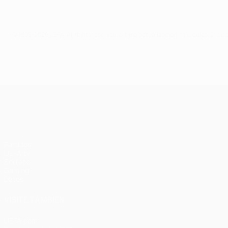
© 1998-2026 UEFA. All rights reserved.
Última actualización: miércoles, 21 de
UEFA Champions League
Partidos
UEFA.tv
Sorteos
Gaming
Datos
VISITE TAMBIÉN
UEFA.com