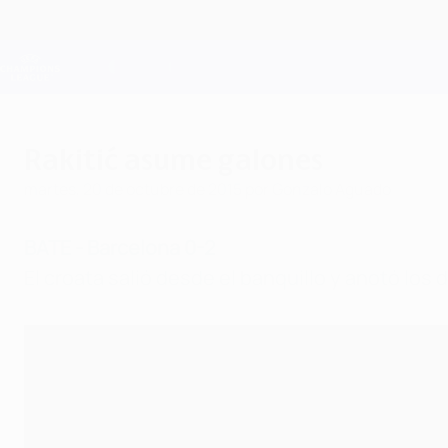
Saltar
al
contenido
Champions League oficial
principal
Resultados en directo y Fantasy
UEFA Champions League
Rakitić asume galones
martes, 20 de octubre de 2015
por Gonzalo Aguado
BATE - Barcelona 0-2
El croata salió desde el banquillo y anotó lo