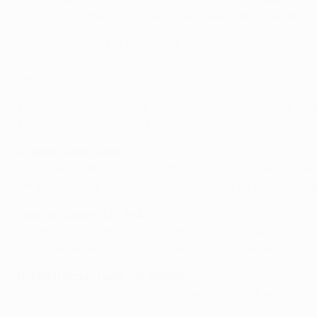
un disparo tremendo que se coló en la escuadra de Chernik 
Y cinco minutos después, fue Neymar el que rozó el segundo 
nueva asistencia de gol a Rakitić. Si en el primer tanto el
portero local y sentenciar el encuentro.
El segundo tanto hizo que el Barça bajara una marcha, lo 
escasas intervenciones que tuvo que realizar. De esta mane
Jugador clave: Rakitić
El jugador croata tuvo que entrar al terreno de juego en el
del encuentro al anotar los dos goles de su equipo. El prim
Neymar sigue enchufado
El atacante brasileño venía de anotar cuatro goles en la Li
es que de sus botas nacieron los dos tantos del partido.
Noche tranquila para Ter Stegen
Mucho se ha hablado esta temporada sobre la fragilidad def
minutos.