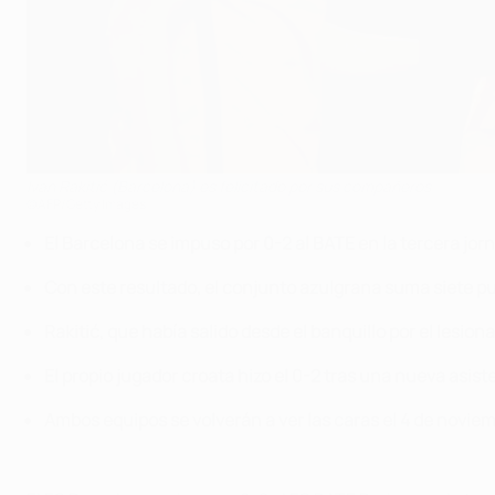
Ivan Rakitić (Barcelona) es felicitado por sus compañeros
©AFP/Getty Images
El Barcelona se impuso por 0-2 al BATE en la tercera jor
Con este resultado, el conjunto azulgrana suma siete pu
Rakitić, que había salido desde el banquillo por el lesio
El propio jugador croata hizo el 0-2 tras una nueva asis
Ambos equipos se volverán a ver las caras el 4 de novie