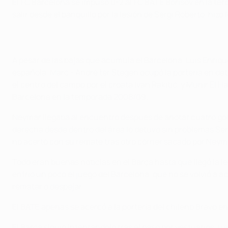
El FC Barcelona se impuso 0-2 al FC BATE Borisov en la ter
salir desde el banquillo por la lesión de Sergi Roberto, hizo
A pesar de las bajas que acumula el Barcelona, Luis Enriqu
española. Marc - André ter Stegen ocupó la portería en de
el centro del campo por el croata Ivan Rakitić, y Munir El 
Barcelona en la temporada 2008/09.
Neymar llegaba al encuentro después de anotar cuatro goles
derecha desde dentro del área lo detuvo sin problemas Serg
no acertó con su remate tras otro córner sacado por Neym
Todo eran buenas noticias en el Barça hasta que llegó la le
enfrió un poco el juego del Barcelona, que no se volvió a a
rematar o despejar.
El BATE apenas se acercó a la portería del chileno Bravo en 
El Barça siguió intentándolo tras el paso por vestuarios, y 