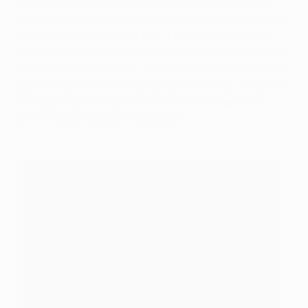
"Fue muy intenso, pero nos vamos contentos con el
resultado. Estoy encantado de que hubiésemos podido
marcar esos dos goles al final. Mucha gente habrá
pensado que el partido estaba acabado, pero nosotros
luchamos hasta el final", señaló
Chicharito
Hernández,
que casi da la victoria a su equipo en el descuento con
un disparo que se fue a centímetros de la portería
defendida por Wojciech Szczęsny.