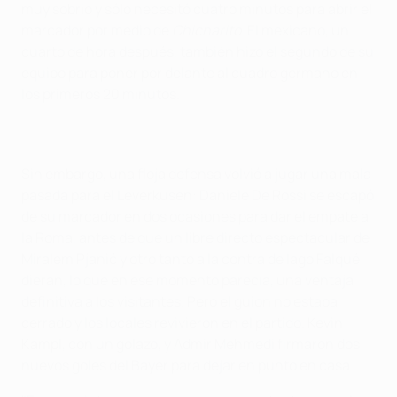
muy sobrio y sólo necesitó cuatro minutos para abrir el
marcador por medio de
Chicharito
. El mexicano, un
cuarto de hora después, también hizo el segundo de su
equipo para poner por delante al cuadro germano en
los primeros 20 minutos.
Sin embargo, una floja defensa volvió a jugar una mala
pasada para el Leverkusen: Daniele De Rossi se escapó
de su marcador en dos ocasiones para dar el empate a
la Roma, antes de que un libre directo espectacular de
Miralem Pjanić y otro tanto a la contra de Iago Falqué
dieran, lo que en ese momento parecía, una ventaja
definitiva a los visitantes. Pero el guion no estaba
cerrado y los locales revivieron en el partido. Kevin
Kampl, con un golazo, y Admir Mehmedi firmaron dos
nuevos goles del Bayer para dejar en punto en casa.