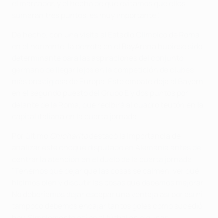
el marcador, y el hecho de que evitamos que ellos
sumaran tres puntos, es muy importante".
De hecho, con una visita al Estadio Olímpico de Roma
en el horizonte, la derrota en el BayArena hubiese sido
determinante para las aspiraciones del conjunto
germano de llegar lejos en la competición de clubes
más prestigiosa de Europa. Este empate deja al Bayern
en el segundo puesto del Grupo E y dos puntos por
delante de la Roma, que recibirá al cuadro teutón en la
capital italiana en la cuarta jornada.
Por último
Chicharito
destacó la importancia de
analizar este choque disputado en Alemania antes de
centrar la atención en el duelo de la cuarta jornada.
"Tenemos que dejar que las cosas se calmen, ver qué
hicimos bien y discutir las cosas que debemos mejorar.
No deberíamos dejar escapar una ventaja así por así ni
tampoco debemos encajar tantos goles como sucedió
hoy. Simplemente así es el fútbol en algunas