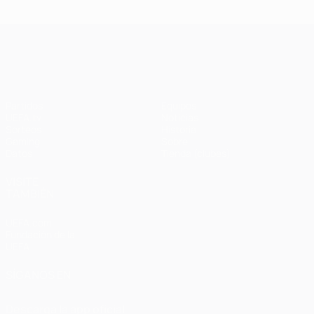
UEFA Champions League
Partidos
Equipos
UEFA.tv
Noticias
Sorteos
Historia
Gaming
Sobre
Datos
Tienda (clubes)
VISITE
TAMBIÉN
UEFA.com
Fundación de la
UEFA
SÍGANOS EN
Descarga la app oficial