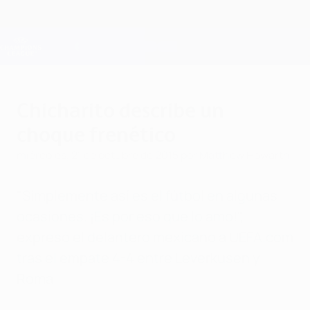
Saltar
al
contenido
Champions League oficial
Consíguela
principal
Resultados en directo y Fantasy
UEFA Champions League
Chicharito describe un
choque frenético
miércoles, 21 de octubre de 2015
por Matthew Howarth
"Simplemente así es el fútbol en algunas
ocasiones. ¡Es por eso que lo amo!",
expresó el delantero mexicano a UEFA.com
tras el empate 4-4 entre Leverkusen y
Roma.