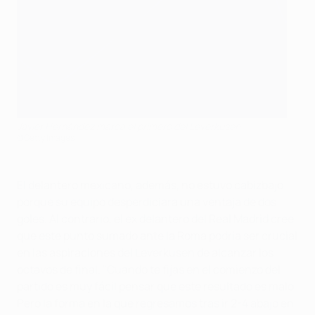
Javier Hernández marca el primero del Leverkusen
©Getty Images
El delantero mexicano, además, no estuvo cabizbajo
porque su equipo desperdiciara una ventaja de dos
goles. Al contrario, el ex delantero del Real Madrid cree
que este punto sumado ante la Roma podría ser crucial
en las aspiraciones del Leverkusen de alcanzar los
octavos de final. "Cuando te fijas en el comienzo del
partido es muy fácil pensar que este resultado es malo.
Pero la forma en la que regresamos tras ir 2-4 abajo en