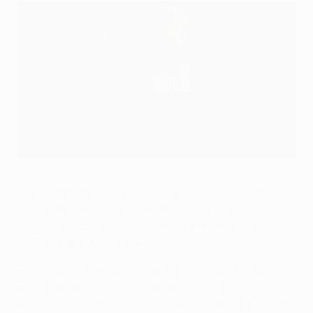
Javier Hernández casi logra un hat-trick ante la Roma
©AFP/Getty Images
El delantero del Bayer Leverkusen Javier 'Chicharito'
Hernández alabó la actitud de su equipo de nunca
bajar los brazos en el electrizante empate
4-4 ante la
AS Roma en el BayArena
.
El conjunto de la Bundesliga había llegado a este
partido en medio de altibajos en la competición
doméstica, pero en los primeros compases se mostró