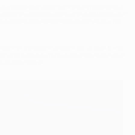
n cumplido para mí", dijo el norirlandés después del debut
rting CP, demostró estar a la altura ganando tres ligas y, en
 mejorado todas sus prestaciones marcando más de un gol
ional de triple salto en categoría sub-15), tenía 17 años
ante varias temporadas y tuvo muchas lesiones. Cuando se
el equipo londinense.