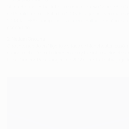
"A muchos se les ha definido como 'el nuevo George Best' a 
de Ronaldo con el United en 2003. El jugador joven más caro 
2008, la UEFA Champions League y el Ballon d’Or. Y por si 
por partido.
2. Nedum Onouha
Onouha, nacido en Nigeria y criado en Mánchester, pasó más
cuando debutó en el primer equipo y fue internacional su
fue al Queens Park Rangers en 2012 el central había jugado 