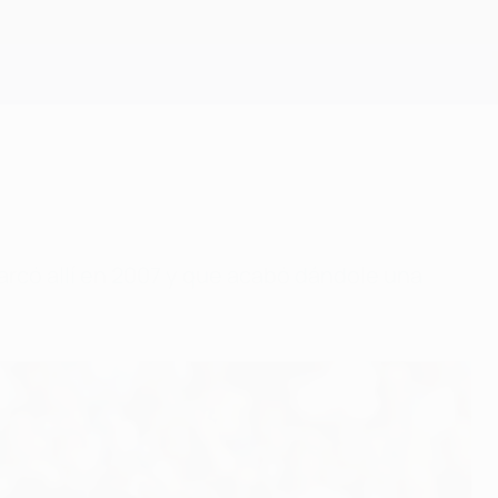
Consíguela
arcó allí en 2007 y que acabó dándole una