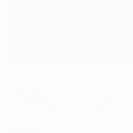
Sylvain Distin en la 2015/16
©AFP/Getty Images
3. Sylvain Distin
Central zurdo, Distin tenía 23 años cuando llegó a Inglate
15 años después sigue jugando en Inglaterra. Disputó más de
2008. Ahora a sus 38 años y en las filas del Bournemouth,
Los goles de Wayne Rooney en la EURO
4. Wayne Rooney