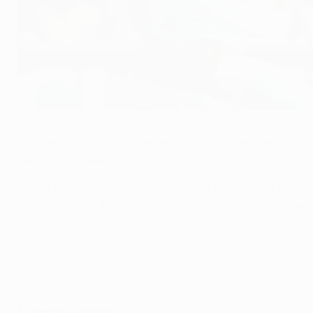
Ronaldo empieza la fiesta ante el City
©Getty Images
Cristiano Ronaldo tuvo sensaciones desiguales en sus duelo
que no está nada mal.
Tal vez su mejor momento en el City of Manchester Stadium
United después de que Edwin van der Sar parara un penalti e
proclamó capitán de Inglaterra.
Vea el hat-trick de Ronaldo en cuartos de final
1. Cristiano Ronaldo