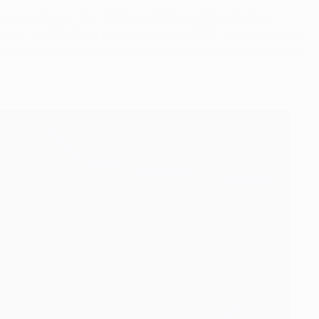
ó un gran gol con el tiempo cumplido ante el Arsenal.
eague, la UEFA Champions League de 2008, la capitanía del
su equipo y está llamado a ser el estandarte de la selección