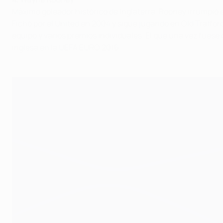
Máximo goleador histórico de Inglaterra, Rooney irrumpió e
Fichó por el United en 2004 y sigue jugando en Old Traffo
equipo y varios premios individuales. El que una vez fuese 
inglesa en la UEFA EURO 2016.