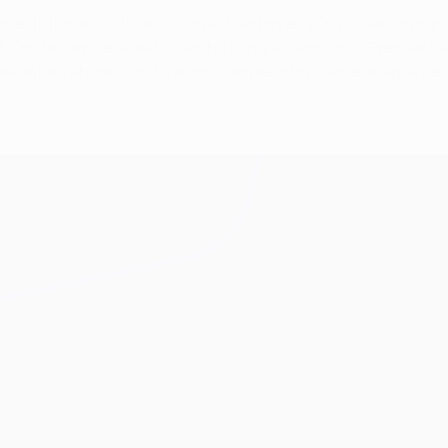
n el fútbol a sus 16 años con el Everton en 2002, cuando marc
rd. Con la camiseta del United ha conquistado cinco Premier L
delantero ahora, con 30 años, cumple otro rol en el ataque de 