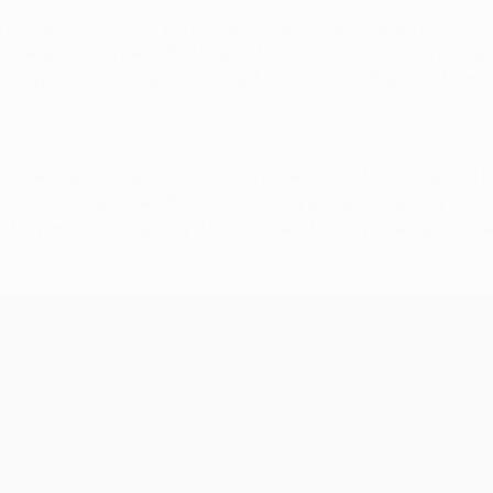
lo largo de los años, pero esta es la primera vez que ha sido u
de la historia del fútbol inglés, formado en la cantera del Spo
fuera poco, tras fichar por el Real Madrid en 2009, el luso ha
 de una década en el City. Gran atleta (aún tiene el récord nac
b-21 en 20 ocasiones. Estuvo saliendo y entrando del City dur
116 partidos con el City. Ahora tiene 29 años y es el capitán d