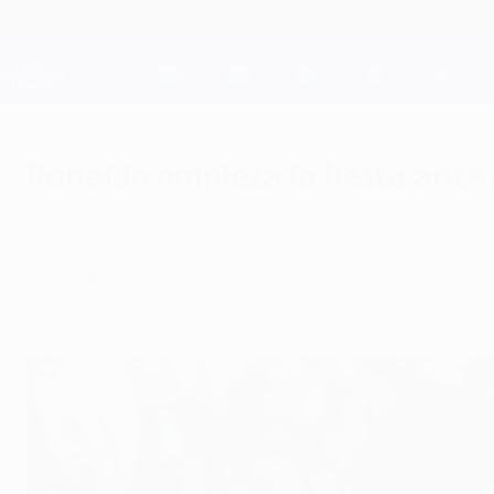
Saltar
al
contenido
Champions League oficial
principal
Resultados en directo y Fantasy
UEFA Champions League
Ronaldo empieza la fiesta ante 
domingo, 24 de abril de 2016
Cristiano Ronaldo vuelve al City of Mancheste
Premier League al United.