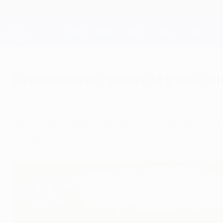
Saltar
al
contenido
Champions League oficial
principal
Resultados en directo y Fantasy
UEFA Champions League
Lewandowski quiere la gloria e
lunes, 25 de abril de 2016
"Sería una magnífica sensación", aseguró el 
bávaros.