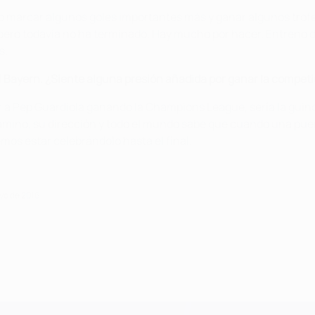
marcar algunos goles importantes más y ganar algunos trofeo
pero todavía no ha terminado. Hay mucho por hacer. Entreno
s.
 Bayern. ¿Siente alguna presión añadida por ganar la competi
 a Pep Guardiola ganando la Champions League, sería la guinda
amino, su dirección y todo el mundo sabe que cuando una puert
mos estar celebrándolo hasta el final.
yo de 2016