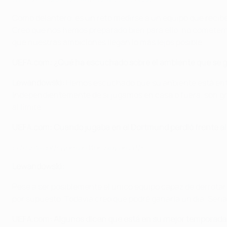
Como delantero, es un reto medirse a un equipo que recibe
Creo que nos hemos preparado bien para ello, no cometemo
que nuestras ambiciones llegan lo más lejos posible.
UEFA.com: ¿Qué ha escuchado sobre el ambiente que se ge
Lewandowski:
Hemos escuchado que su anbiente está entre 
Independientemente de si jugamos en casa o fuera, son gran
al límite.
UEFA.com: Cuando jugaba en el Dortmund perdió frente al B
El triunfo del Bayern en Wembley en 2013
Lewandowski:
Pese a ser posiblemente el único equipo capaz de derrotar
por supuesto. Todavía creo que podré ganarla un día. Serí
UEFA.com: Algunos dicen que está en su mejor temporada