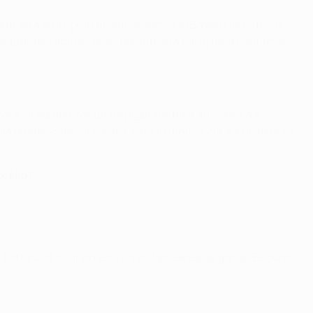
 que será duro, pero nosotros somos el Bayern de Múnich.
os grandes actuaciones por nuestra parte para confirmar
 a su equipo. Me gusta jugar frente a aficiones así.
a pueda estar en contra, esto te motiva y la adrenalina va
r ello
?
n particular cuando estuvimos tan cerca de ganar. Es duro,
.