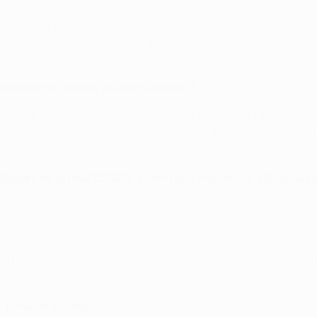
 tan poco, pero estoy muy feliz por jugar ante ellos. Sabemos
s errores y mostramos que queremos jugar la final. Espero d
nera en el Estadio Vicente Calderón?
los tres mejores estadios de Europa por cómo la afición apoya
des partidos para cualquier futbolista. A pesar de que la grad
ayern en la final 2012/13. ¿Tiene una motivación adicional po
 al Bayern, no lo logramos. No fue una sensación agradable, e
a una magnífica sensación y daré lo mejor para experimentarlo
. ¿Está de acuerdo?