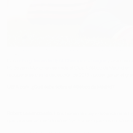
Un Lewandowski en forma espera mantener su gran racha goleado
©Getty Images
Con
ocho goles en la UEFA Champions League
y una marca
FC Bayern München se mide al Club Atlético de Madrid en 
recuperarse tras la decepción de 2013 y poder ganar el gra
UEFA.com: ¿Qué sabe sobre el Atlético de Madrid?
Robert Lewandowski:
Ellos tienen la mejor defensa de la L
que va a ser un partido atractivo. Espero que nos mostremo
Los cuatro goles de Lewandowski al Madrid