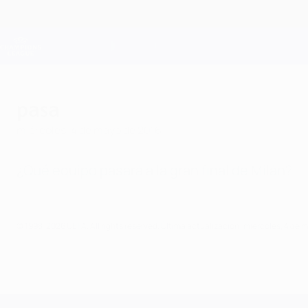
Saltar
al
contenido
Champions League oficial
principal
Resultados en directo y Fantasy
UEFA Champions League
pasa
miércoles, 4 de mayo de 2016
¿Qué equipo pasará a la gran final de Milán?
© 1998-2026 UEFA. All rights reserved.
Última actualización: miércoles, 4 de 
UEFA Champions League