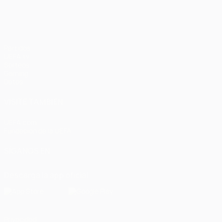
Partidos
UEFA.tv
Sorteos
Gaming
Datos
VISITE TAMBIÉN
UEFA.com
Fundación de la UEFA
SÍGANOS EN
Descarga la app oficial
Privacidad