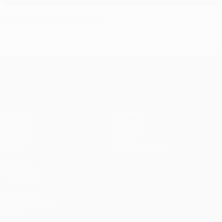
Grandes derbis en Europa
UEFA Champions League
Partidos
Equipos
UEFA.tv
Noticias
Sorteos
Historia
Gaming
Sobre
Datos
Tienda (clubes)
VISITE
TAMBIÉN
UEFA.com
Fundación de la
UEFA