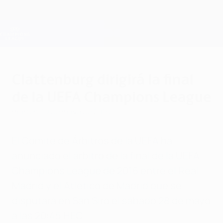
Saltar
al
contenido
Champions League oficial
Consíguela
principal
Resultados en directo y Fantasy
UEFA Champions League
Clattenburg dirigirá la final
de la UEFA Champions League
martes, 10 de mayo de 2016
El Comité de Árbitros de la UEFA ha
anunciado el árbitro de la final de la UEFA
Champions League de 2016 entre el Real
Madrid y el Atlético de Madrid que se
disputará en San Siro el sábado 28 de mayo
a las 20:45 HEC.