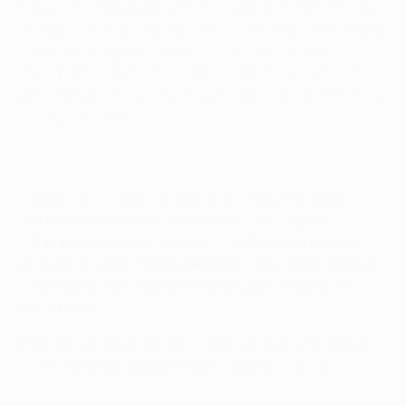
Mark Clattenburg, de 41 años, es árbitro internacional
desde 2007. El que fuera electricista dirigió la final de la
Copa de la Liga inglesa en 2012, y ese mismo año la
final masculina de los Juegos Olímpicos. Fue asistente
en la UEFA EURO 2012 y será
uno de los 18 árbitros en la
UEFA EURO 2016
.
Tras dirigir la Supercopa de la UEFA en 2014
, esta
temporada ha dirigido seis partidos de la UEFA
Champions League y dos de la UEFA Europa League,
incluyendo el encuentro de ida de semifinales entre el
Club Atlético de Madrid y el FC Bayern München (1-0)
en España.
El arbitro sueco Jonas Eriksson dirigirá la final de la
UEFA Europa League entre Liverpool y Sevilla
.