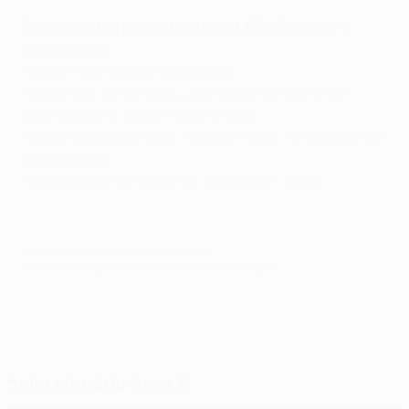
Equipo arbitral para la final de la
UEFA Champions
League 2016
Árbitro: Mark Clattenburg (ENG)
Asistentes: Simon Beck, Jake Collin (ambos ENG)
Cuarto árbitro: Viktor Kassai (HUN)
Asistentes adicionales: Anthony Taylor, Andre Marriner
(ambos ENG)
Arbitro asistente adicional: Stuart Burt (ENG)
© 1998-2026 UEFA. All rights reserved.
Última actualización: miércoles, 20 de junio de 2018
Seleccionado para ti